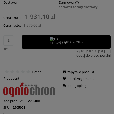
Dostawa:
Darmowa
sprawdź formy dostawy
Cena nie zawiera ewentualnych kosztów płatności
1 931,10 zł
Cena brutto:
1 570,00 zł
Cena netto:
DO KOSZYKA
szt.
Zyskujesz
193
pkt [
?
]
dodaj do przechowalni
Ocena:
zapytaj o produkt
Producent:
poleć znajomemu
dodaj opinię
Kod produktu:
2705001
SKU:
2705001