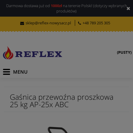
Darmowa dostawa już od
1000zł
na terenie Polski! (dotyczy wybranych
produktów)
sklep@reflex-nowysacz.pl
+48 789 205 305
(PUSTY)
Gaśnica przewoźna proszkowa
25 kg AP-25x ABC