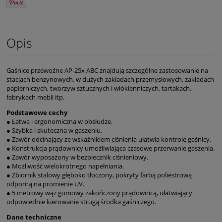
Opis
Gaśnice przewoźne AP-25x ABC znajdują szczególne zastosowanie na
stacjach benzynowych, w dużych zakładach przemysłowych, zakładach
papierniczych, tworzyw sztucznych i włókienniczych, tartakach,
fabrykach mebli itp.
Podstawowe cechy
● Łatwa i ergonomiczna w obsłudze.
● Szybka i skuteczna w gaszeniu.
● Zawór odcinający ze wskaźnikiem ciśnienia ułatwia kontrolę gaśnicy.
● Konstrukcja prądownicy umożliwiająca czasowe przerwanie gaszenia.
● Zawór wyposażony w bezpiecznik ciśnieniowy.
● Możliwość wielokrotnego napełniania.
● Zbiornik stalowy głęboko tłoczony, pokryty farbą poliestrową
odporną na promienie UV.
● 5 metrowy wąż gumowy zakończony prądownicą, ułatwiający
odpowiednie kierowanie strugą środka gaśniczego.
Dane techniczne