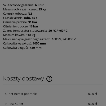
Skuteczność gaszenia:
A IIB C
Masa środka gaśniczego:
25 kg
Czynnik roboczy:
N2
Czas działania:
min. 15 s
Ciśnienie próbne:
31 bar
Ciśnienie robocze:
16 bar
Zakres temperatur stosowania:
-20 °C / +60 °C
Masa całkowita:
~48 kg
Maks. napięcie gaszonego urządz.: 1000 V, 245 000 V
Całkowita wysokość:
1050 mm
Całkowita długość:
440 mm
Koszty dostawy
Cena nie zawiera ewentualnych kosztów płatności
Kurier InPost pobranie
0,00 zł
InPost Kurier
0,00 zł