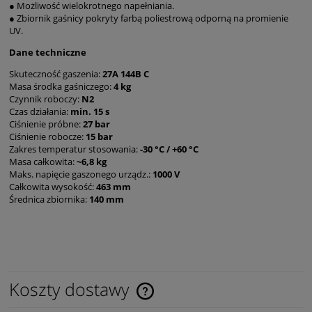
● Możliwość wielokrotnego napełniania.
● Zbiornik gaśnicy pokryty farbą poliestrową odporną na promienie
UV.
Dane techniczne
Skuteczność gaszenia:
27A 144B C
Masa środka gaśniczego:
4 kg
Czynnik roboczy:
N2
Czas działania:
min. 15 s
Ciśnienie próbne:
27 bar
Ciśnienie robocze:
15 bar
Zakres temperatur stosowania:
-30 °C / +60 °C
Masa całkowita:
~6,8 kg
Maks. napięcie gaszonego urządz.:
1000 V
Całkowita wysokość:
463 mm
Średnica zbiornika:
140 mm
Koszty dostawy
Cena nie zawiera ewentualnych kosztów płatności