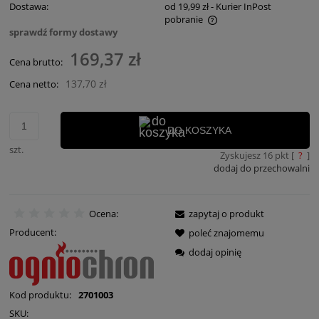
Dostawa:
od 19,99 zł
- Kurier InPost
pobranie
sprawdź formy dostawy
Cena nie zawiera ewentualnych kosztów płatności
169,37 zł
Cena brutto:
137,70 zł
Cena netto:
DO KOSZYKA
szt.
Zyskujesz
16
pkt [
?
]
dodaj do przechowalni
Ocena:
zapytaj o produkt
Producent:
poleć znajomemu
dodaj opinię
Kod produktu:
2701003
SKU: