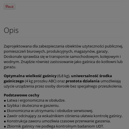
Opis
Zaprojektowana dla zabezpieczania obiektów użyteczności publicznej,
pomieszczeń biurowych, produkcyjnych, magazynów, garaży.
Doskonale sprawdza się w transporcie samochodowym, kolejowym i
wodnym. Znajdzie również zastosowanie jako gaśnica do kotłowni lub
garażu.
Optymalna wielkość gaśnicy
(6,8 kg),
uniwersalność środka
gaśniczego
(4 kg proszku
ABC
) oraz
prostota działania
umożliwiają
użycie urządzenia przez osoby dorosłe bez specjalnego przeszkolenia.
Podstawowe cechy
● Łatwa i ergonomiczna w obsłudze.
● Szybka i skuteczna w gaszeniu.
● Ekonomiczna w utrzymaniu i obsłudze serwisowej.
● Zawór odcinający za wskaźnikiem ciśnienia ułatwia kontrolę gaśnicy.
● Konstrukcja zaworu umożliwia czasowe przerwanie gaszenia.
● Zbiornik gaśnicy nie podlega kontrolnym badaniom UDT.