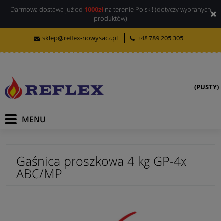
Darmowa dostawa już od
1000zł
na terenie Polski! (dotyczy wybranych
produktów)
sklep@reflex-nowysacz.pl
+48 789 205 305
(PUSTY)
Gaśnica proszkowa 4 kg GP-4x
ABC/MP