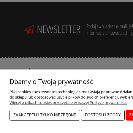
NEWSLETTER
Podaj swój adres e-mail, je
informacje o nowościach i 
Dbamy o Twoją prywatność
R
Potrzebujesz pomocy? Zadzwoń:
Pliki cookies i pokrewne im technologie umożliwiają poprawne działa
+48 789 205 305
do sklepu lub dostosować użycie plików do swoich preferencji, wybiera
R
Więcej o plikach cookies przeczytasz w naszej Polityce prywatności.
ul. Zdrojowa 39,
33-300 Nowy Sącz
ZAAKCEPTUJ TYLKO NIEZBĘDNE
DOSTOSUJ ZGODY
Z
Odwiedź nasz Facebook