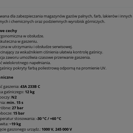
wana dla zabezpieczania magazynów gazów palnych, farb, lakierów i innych
nych i chemicznych oraz podziemnych wyrobisk górniczych.
we cechy
ergonomiczna w obsłudze.
 skuteczna w gaszeniu.
zna w utrzymaniu i obsłudze serwisowej.
inający za wskaźnikiem ciśnienia ułatwia kontrolę gaśnicy.
cja zaworu umożliwia czasowe przerwanie gaszenia.
ć wielokrotnego napełniania.
 gaśnicy pokryty farbą poliestrową odporną na promienie UV.
hniczne
ć gaszenia:
43A 233B C
a gaśniczego:
12 kg
boczy:
N2
nia:
min. 15 s
próbne:
27 bar
robocze:
15 bar
peratur stosowania:
-30 °C / +60 °C
wita:
~19 kg
ęcie gaszonego urządz.:
1000 V, 245 000 V