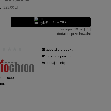
ra ewentualnych kosztów
323,00 zł
:
.
DO KOSZYKA
Zyskujesz
39
pkt [
?
]
dodaj do przechowalni
zapytaj o produkt
:
poleć znajomemu
dodaj opinię
ktu:
5638
004