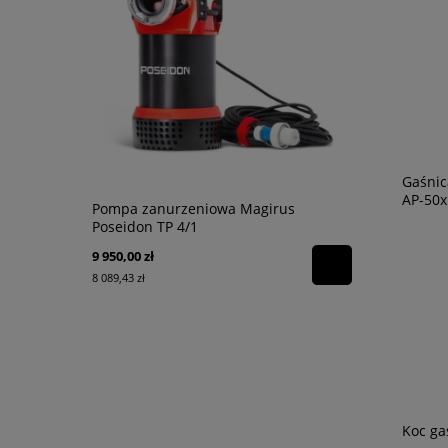
Gaśnic
AP-50x
Pompa zanurzeniowa Magirus
Chusteczki 
Poseidon TP 4/1
dekontamin
9 950,00 zł
160,00 zł
8 089,43 zł
130,08 zł
Koc ga