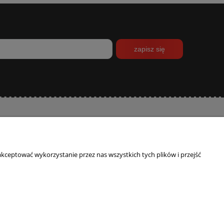
zapisz się
INFORMACJE
O NAS
Polityka prywatności
Kontakt
kceptować wykorzystanie przez nas wszystkich tych plików i przejść
Program lojalnościowy
Blog
O firmie