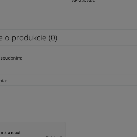
AP-25x ABC
e o produkcie (0)
pseudonim:
nia: