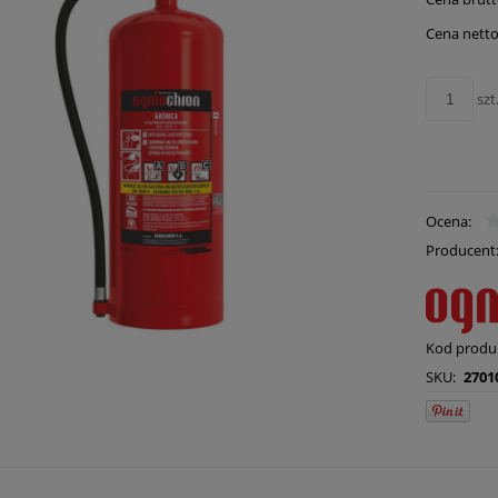
Cena nie zawie
płatności
Cena netto
szt
Ocena:
Producent
Kod produ
SKU:
2701