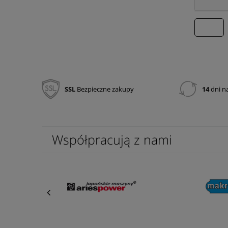
wyślij
SSL
Bezpieczne zakupy
14
dni n
Współpracują z nami