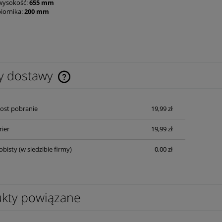
wysokość:
655 mm
biornika:
200 mm
y dostawy
Cena nie zawiera ewentualnych kosztów
Post pobranie
19,99 zł
płatności
rier
19,99 zł
obisty
(w siedzibie firmy)
0,00 zł
kty powiązane