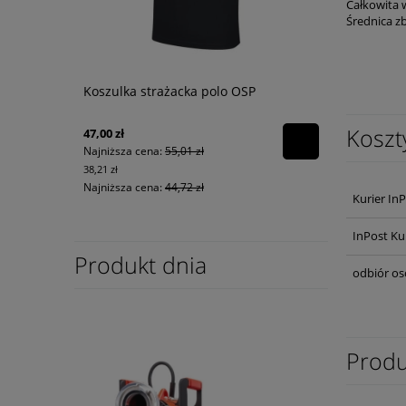
Całkowita 
Średnica z
Koszulka strażacka polo OSP
Koszt
47,00 zł
Najniższa cena:
55,01 zł
38,21 zł
Najniższa cena:
44,72 zł
Kurier In
InPost Ku
Produkt dnia
odbiór os
Produ