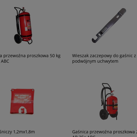
a przewoźna proszkowa 50 kg
Wieszak zaczepowy do gaśnic z
 ABC
podwójnym uchwytem
do czyszczenia i
Zestaw uzupełniający PSP R1
acji sprzętu
Zapyta
o cenę
śniczy 1,2mx1,8m
Gaśnica przewoźna proszkowa 