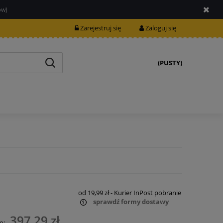
ów)
Zarejestruj się
Zaloguj się
(PUSTY)
od 19,99 zł
- Kurier InPost pobranie
sprawdź formy dostawy
397,29 zł
o: