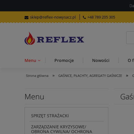
Da
sklep@reflex-nowysacz.pl
+48 789 205 305
Menu
Promocje
Nowości
O f
»
»
Strona główna
GAŚNICE, PŁACHTY, AGREGATY GAŚNICZE
G
Menu
Gaś
SPRZĘT STRAŻACKI
ZARZĄDZANIE KRYZYSOWE/
OBRONA CYWILNA/ OCHRONA