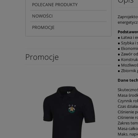
POLECANE PRODUKTY
NOWOŚCI
Zaprojekto
energetycz
PROMOCJE
Podstawo
● Łatwa i 
● Szybka i
● Ekonomic
● Zawór odc
Promocje
● Konstruk
● Możliwoś
● Zbiornik
Dane tec
Skutecznoś
Masa środk
Czynnik ro
Czas działa
Ciśnienie 
Ciśnienie 
Zakres tem
Masa całko
Maks. napi