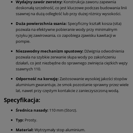
Wydajny zawór zwrotny:
Konstrukcja zaworu zapewnia
doskonałą szczelność, co jest kluczowe podczas budowania linii
ssawnej na dużą odległość lub przy dużej różnicy wysokości.
Duża powierzchnia ssania:
Specyficzny kształt kosza (sita)
pozwala na efektywne pobieranie wody przy minimalnym
ryzyku jej zawirowania, co zapobiega zjawisku kawitacji w
pompie.
Niezawodny mechanizm spustowy:
Dźwignia odwodnienia
pozwala na szybkie zerwanie słupa wody po zakończeniu
działań, co jest niezbędne do sprawnego zwinięcia ciężkich węży
ssawnych 110.
Odporność na korozję:
Zastosowanie wysokiej jakości stopów
aluminium gwarantuje, że smok pozostanie sprawny przez wiele
lat, nawet przy częstym kontakcie z zanieczyszczoną wodą.
Specyfikacja:
Średnica nasady:
110 mm (Storz).
Typ:
Prosty.
Materiał:
Wytrzymały stop aluminium.