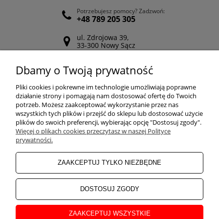
Potrzebujesz pomocy? Zadzwoń:
+48 789 205 305
ul. Zdrojowa 39,
33-300 Nowy Sącz
Odwiedź nasz Facebook
Dbamy o Twoją prywatność
POMOC
Pliki cookies i pokrewne im technologie umożliwiają poprawne
działanie strony i pomagają nam dostosować ofertę do Twoich
potrzeb. Możesz zaakceptować wykorzystanie przez nas
wszystkich tych plików i przejść do sklepu lub dostosować użycie
ZAKUPY
plików do swoich preferencji, wybierając opcję "Dostosuj zgody".
Więcej o plikach cookies przeczytasz w naszej Polityce
prywatności.
MOJE KONTO
ZAAKCEPTUJ TYLKO NIEZBĘDNE
INFORMACJE
DOSTOSUJ ZGODY
ZAAKCEPTUJ WSZYSTKIE
O NAS