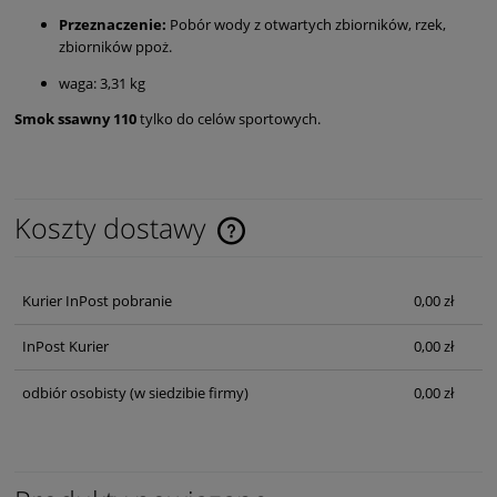
Przeznaczenie:
Pobór wody z otwartych zbiorników, rzek,
zbiorników ppoż.
waga: 3,31 kg
Smok ssawny 110
tylko do celów sportowych.
Koszty dostawy
Cena nie zawiera ewentualnych kosztów płatności
Kurier InPost pobranie
0,00 zł
InPost Kurier
0,00 zł
odbiór osobisty
(w siedzibie firmy)
0,00 zł