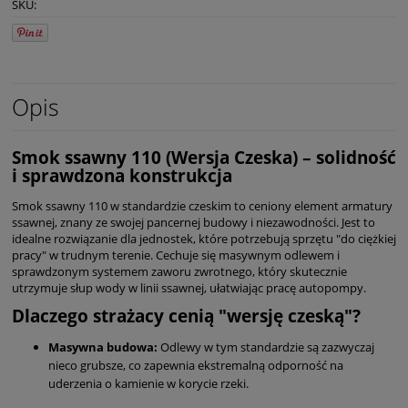
SKU:
Opis
Smok ssawny 110 (Wersja Czeska) – solidność
i sprawdzona konstrukcja
Smok ssawny 110 w standardzie czeskim to ceniony element armatury
ssawnej, znany ze swojej pancernej budowy i niezawodności. Jest to
idealne rozwiązanie dla jednostek, które potrzebują sprzętu "do ciężkiej
pracy" w trudnym terenie. Cechuje się masywnym odlewem i
sprawdzonym systemem zaworu zwrotnego, który skutecznie
utrzymuje słup wody w linii ssawnej, ułatwiając pracę autopompy.
Dlaczego strażacy cenią "wersję czeską"?
Masywna budowa:
Odlewy w tym standardzie są zazwyczaj
nieco grubsze, co zapewnia ekstremalną odporność na
uderzenia o kamienie w korycie rzeki.