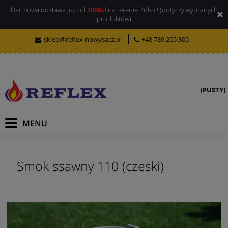
Darmowa dostawa już od
1000zł
na terenie Polski! (dotyczy wybranych
produktów)
sklep@reflex-nowysacz.pl
+48 789 205 305
(PUSTY)
Smok ssawny 110 (czeski)