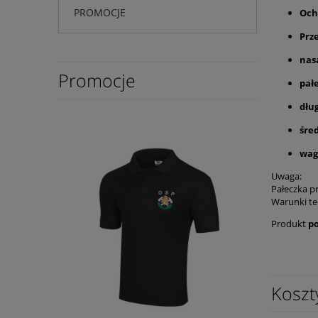
PROMOCJE
Och
Prz
nas
Promocje
pał
dłu
śre
wag
Uwaga:
Pałeczka p
Warunki te
Produkt
p
Koszt