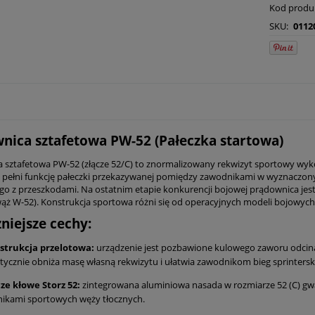
Kod produ
SKU:
0112
nica sztafetowa PW-52 (Pałeczka startowa)
 sztafetowa PW-52 (złącze 52/C) to znormalizowany rekwizyt sportowy w
 pełni funkcję pałeczki przekazywanej pomiędzy zawodnikami w wyznaczon
go z przeszkodami. Na ostatnim etapie konkurencji bojowej prądownica jest 
ąż W-52). Konstrukcja sportowa różni się od operacyjnych modeli bojowyc
niejsze cechy:
strukcja przelotowa:
urządzenie jest pozbawione kulowego zaworu odcina
tycznie obniża masę własną rekwizytu i ułatwia zawodnikom bieg sprinterski
ze kłowe Storz 52:
zintegrowana aluminiowa nasada w rozmiarze 52 (C) gw
nikami sportowych węży tłocznych.