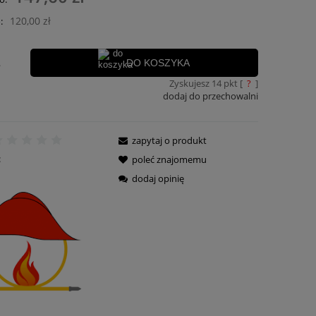
płatności
120,00 zł
:
.
DO KOSZYKA
Zyskujesz
14
pkt [
?
]
dodaj do przechowalni
zapytaj o produkt
:
poleć znajomemu
dodaj opinię