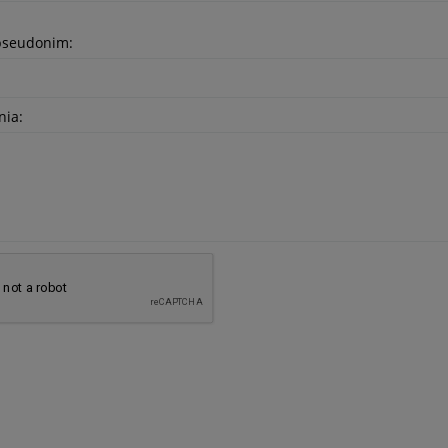
pseudonim:
nia: