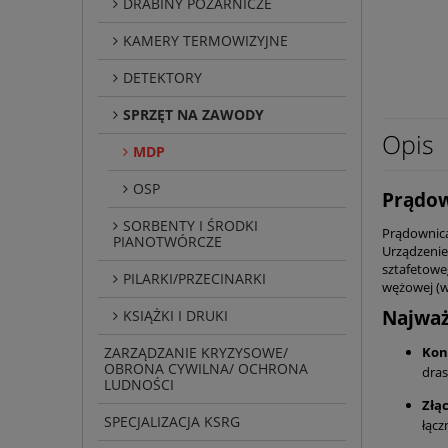
DRABINY POŻARNICZE
KAMERY TERMOWIZYJNE
DETEKTORY
SPRZĘT NA ZAWODY
Opis
MDP
OSP
Prądow
SORBENTY I ŚRODKI
Prądownica
PIANOTWÓRCZE
Urządzenie
sztafetowe
PILARKI/PRZECINARKI
wężowej (w
Najważ
KSIĄŻKI I DRUKI
ZARZĄDZANIE KRYZYSOWE/
Kon
OBRONA CYWILNA/ OCHRONA
dras
LUDNOŚCI
Złąc
SPECJALIZACJA KSRG
łącz