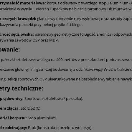
rzymałość materiałowa:
korpus odlewany z twardego stopu aluminium (A
ztałcenia w wyniku uderzeń i upadków na bieżnię tartanową lub murawę w 
k ostrych krawędzi:
gładkie wykończenie rury wylotowej oraz nasady zap
kazywania pałeczki przy pełnej prędkości biegu.
dność sędziowska:
parametry geometryczne (długość, średnica) odpowiad
grywania zawodów OSP oraz MDP.
owanie:
 pałeczki sztafetowej w biegu na 400 metrów z przeszkodami podczas zawo
ńczenie głównej linii gaśniczej budowanej z odcinków węży W-52 w trakcie 
ingi sekcji sportowych OSP ukierunkowane na bezbłędne wyrabianie nawyk
try techniczne:
 prądownicy:
Sportowa (sztafetowa / pałeczka).
tem złącza:
Storz 52 (C).
eriał korpusu:
Stop aluminium.
ór odcinający:
Brak (konstrukcja przelotu wolnego).