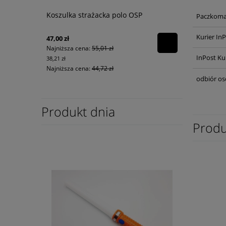
Koszulka strażacka polo OSP
Paczkoma
Kurier In
47,00 zł
Najniższa cena:
55,01 zł
InPost Ku
38,21 zł
Najniższa cena:
44,72 zł
odbiór os
Produkt dnia
Produ