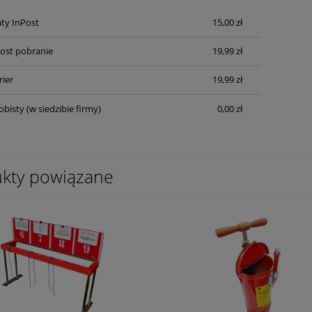
Cena nie zawiera ewentualnych kosztów
ty InPost
15,00 zł
płatności
Post pobranie
19,99 zł
rier
19,99 zł
obisty
(w siedzibie firmy)
0,00 zł
kty powiązane