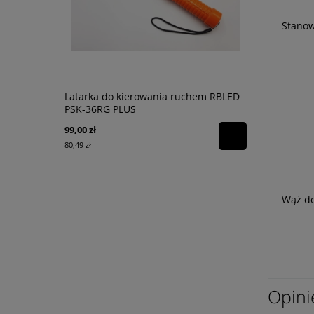
Stanow
Latarka do kierowania ruchem RBLED
Chusteczki 
PSK-36RG PLUS
dekontamin
99,00 zł
160,00 zł
80,49 zł
130,08 zł
Wąż do
Opini