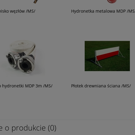
isko węzłów /MS/
Hydronetka metalowa MDP /MS
do czyszczenia i
Tower Beam X3 - najaśnica
acji sprzętu
akumulatorowa LED 10 000 lm
1 420,65 zł
1 155,00 zł
 hydronetki MDP 3m /MS/
Płotek drewniana ściana /MS/
e o produkcie (0)