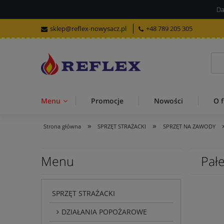
Da
sklep@reflex-nowysacz.pl
+48 789 205 305
Menu
Promocje
Nowości
O f
»
»
Strona główna
SPRZĘT STRAŻACKI
SPRZĘT NA ZAWODY
Menu
Pał
SPRZĘT STRAŻACKI
DZIAŁANIA POPOŻAROWE