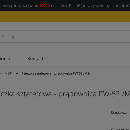
rmowa dostawa już od
1000zł
na terenie Polski! (dotyczy wybranych produkt
irmie
Kontakt
»
»
MDP
Pałeczka sztafetowa - prądownica PW-52 /MS/
eczka sztafetowa - prądownica PW-52 /
Dostawa:
Cena brutt