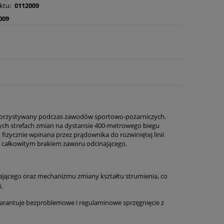
ktu:
0112009
009
ykorzystywany podczas zawodów sportowo-pożarniczych.
ych strefach zmian na dystansie 400-metrowego biegu
fizycznie wpinana przez prądownika do rozwiniętej linii
h całkowitym brakiem zaworu odcinającego.
jącego oraz mechanizmu zmiany kształtu strumienia, co
.
arantuje bezproblemowe i regulaminowe sprzęgnięcie z