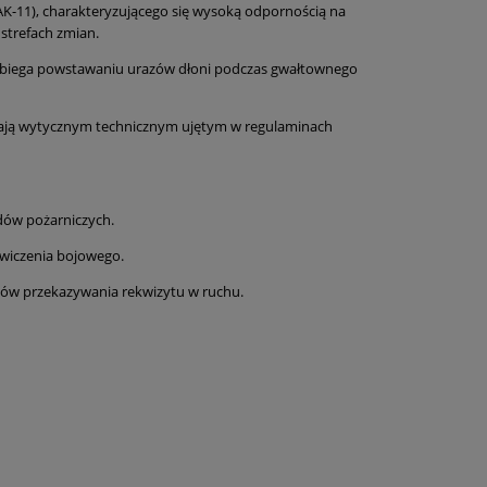
K-11), charakteryzującego się wysoką odpornością na
strefach zmian.
obiega powstawaniu urazów dłoni podczas gwałtownego
ają wytycznym technicznym ujętym w regulaminach
dów pożarniczych.
ćwiczenia bojowego.
ów przekazywania rekwizytu w ruchu.