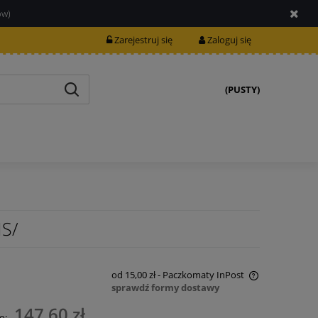
ów)
Zarejestruj się
Zaloguj się
(PUSTY)
MS/
od 15,00 zł
- Paczkomaty InPost
sprawdź formy dostawy
Cena nie zawiera ewentualnych kosztów
147,60 zł
o: