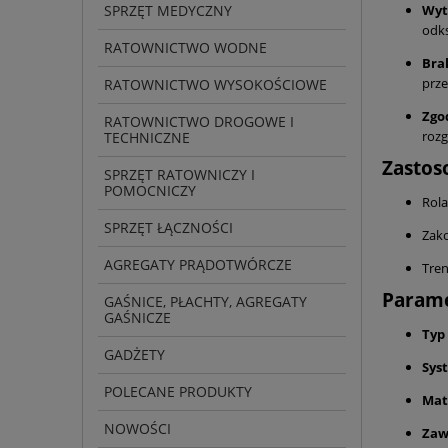
SPRZĘT MEDYCZNY
Wyt
odks
RATOWNICTWO WODNE
Bra
prze
RATOWNICTWO WYSOKOŚCIOWE
Zgo
RATOWNICTWO DROGOWE I
roz
TECHNICZNE
Zastos
SPRZĘT RATOWNICZY I
POMOCNICZY
Rola
SPRZĘT ŁĄCZNOŚCI
Zako
AGREGATY PRĄDOTWÓRCZE
Tren
Parame
GAŚNICE, PŁACHTY, AGREGATY
GAŚNICZE
Typ
GADŻETY
Sys
POLECANE PRODUKTY
Mat
NOWOŚCI
Zaw