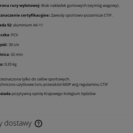
rona rury wylotowej:
Brak nakładek gumowych (wymóg wagowy).
eznaczenie certyfikacyjne:
Zawody sportowo-pożarnicze CTIF.
ada 52
: aluminium AK-11
eczka
: PCV
gość
: 30 cm
dnica
: 32 mm
a:
0,35 kg
rzeznaczona tylko do celów sportowych.
chniczno-użytkowe toru przeszkód MDP w/g regulaminu CTIF
osiada
pozytywną opinię Krajowego Kolegium Sędziów
y dostawy