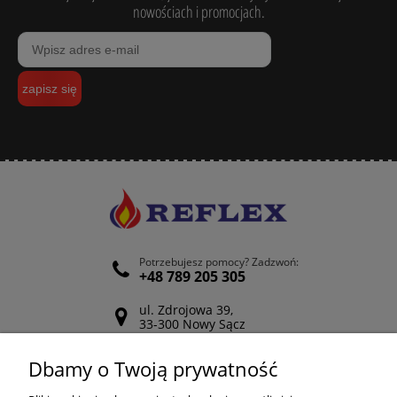
nowościach i promocjach.
zapisz się
Potrzebujesz pomocy? Zadzwoń:
+48 789 205 305
ul. Zdrojowa 39,
33-300 Nowy Sącz
Odwiedź nasz Facebook
Dbamy o Twoją prywatność