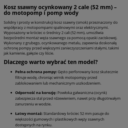
Kosz ssawny ocynkowany 2 cale (52 mm) –
do motopomp i pomp wody
Solidny i prosty w konstrukcji kosz ssawny (smok) przeznaczony do
współpracy z motopompami spalinowymi oraz elektrycznymi.
Wyposażony w króciec o średnicy 2 cali (52 mm), umożliwia
bezpośredni montaż węża ssawnego za pomocą opaski zaciskowej.
Wykonany z grubego, ocynkowanego metalu, zapewnia doskonałą
ochronę pompy przed większymi zanieczyszczeniami stałymi, takimi
jak kamienie, gałęzie czy liście.
Dlaczego warto wybrać ten model?
Pełna ochrona pompy:
Gęsto perforowany kosz skutecznie
filtruje wodę, chroniąc wirnik motopompy przed
zablokowaniem lub mechanicznym uszkodzeniem.
Odporność na korozję:
Powłoka galwaniczna (ocynk)
zabezpiecza stal przed rdzewieniem, nawet przy długotrwałym
zanurzeniu w wodzie.
Łatwy montaż:
Standardowy króciec 52 mm pasuje do
większości gumowych i plastikowych węży ssawnych
dostępnych na rynku.