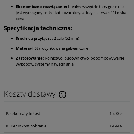
Ekonomiczne rozwiązanie:
Idealny wszędzie tam, gdzie nie
jest wymagany certyfikat pożarniczy, a liczy się trwałość i niska
cena.
Specyfikacja techniczna:
Średnica przyłącza:
2 cale (52 mm).
Materiał:
Stal ocynkowana galwanicznie.
Zastosowanie:
Rolnictwo, budownictwo, odpompowywanie
wykopów, systemy nawadniania.
Koszty dostawy
Cena nie zawiera ewentualnych kosztów płatności
Paczkomaty InPost
15,00 zł
Kurier InPost pobranie
19,99 zł