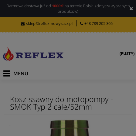
Darmowa dostawa już od
1000zł
na terenie Polski! (dotyczy wybranych
produktów)
sklep@reflex-nowysacz.pl
+48 789 205 305
(PUSTY)
Kosz ssawny do motopompy -
SMOK Typ 2 cale/52mm