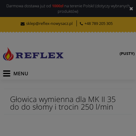
Darmowa dostawa już od
1000zł
na terenie Polski! (dotyczy wybranych
produktów)
sklep@reflex-nowysacz.pl
+48 789 205 305
(PUSTY)
Głowica wymienna dla MK II 35
do do słomy i trocin 250 l/min