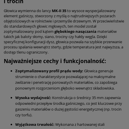
i trocin
Głowica wymienna do lancy
MK-II 35
to wysoce wyspecjalizowany
element gaśniczy, stworzony z myślą o najtrudniejszych pożarach
objętościowych w rolnictwie i przemyśle drzewnym. W przeciwieństwie
do standardowych głowic mgłowych, ten model został
zoptymalizowany pod kątem
głębokiego nasączania
materiałów
takich jak baloty słomy, siano, trociny czy hałdy węgla. Dzięki
specyficznej konfiguracji dysz, głowica pozwala na szybkie przerwanie
procesu spalania wewnątrz sterty, gdzie temperatura jest najwyższa, a
dostęp tlenu ograniczony.
Najważniejsze cechy i funkcjonalność:
Zoptymalizowany profil prądu wody:
Głowica generuje
strumienie o charakterystyce pozwalającej na maksymalne
zwilżanie i penetrację porowatych materiałów, co zapobiega
ponownym rozgorzeniom głęboko wewnątrz składowiska.
Wysoka wydajność:
Konstrukcja o średnicy 35 mm zapewnia
odpowiedni przepływ środka gaśniczego, co jest kluczowe przy
gaszeniu materiałów o dużej gęstości energetycznej (np. trocin
czy torfu).
Wyjątkowa trwałość:
Wykonana z hartowanej stali