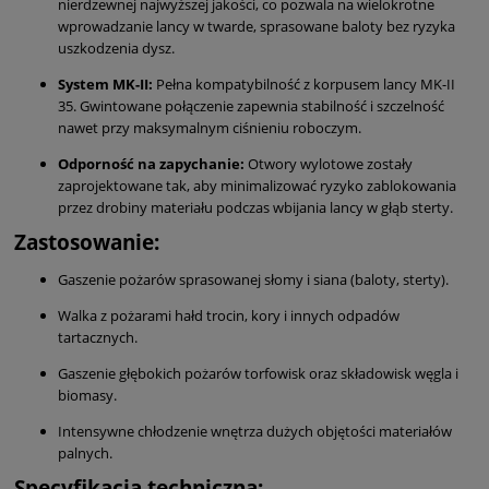
nierdzewnej najwyższej jakości, co pozwala na wielokrotne
wprowadzanie lancy w twarde, sprasowane baloty bez ryzyka
uszkodzenia dysz.
System MK-II:
Pełna kompatybilność z korpusem lancy MK-II
35. Gwintowane połączenie zapewnia stabilność i szczelność
nawet przy maksymalnym ciśnieniu roboczym.
Odporność na zapychanie:
Otwory wylotowe zostały
zaprojektowane tak, aby minimalizować ryzyko zablokowania
przez drobiny materiału podczas wbijania lancy w głąb sterty.
Zastosowanie:
Gaszenie pożarów sprasowanej słomy i siana (baloty, sterty).
Walka z pożarami hałd trocin, kory i innych odpadów
tartacznych.
Gaszenie głębokich pożarów torfowisk oraz składowisk węgla i
biomasy.
Intensywne chłodzenie wnętrza dużych objętości materiałów
palnych.
Specyfikacja techniczna: