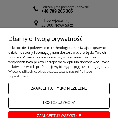
Potrzebujesz pomocy? Zadzwoń:
+48 789 205 305
ul. Zdrojowa 39,
33-300 Nowy Sącz
Odwiedź nasz Facebook
Dbamy o Twoją prywatność
POMOC
Pliki cookies i pokrewne im technologie umożliwiają poprawne
działanie strony i pomagają nam dostosować ofertę do Twoich
potrzeb. Możesz zaakceptować wykorzystanie przez nas
wszystkich tych plików i przejść do sklepu lub dostosować użycie
ZAKUPY
plików do swoich preferencji, wybierając opcję "Dostosuj zgody".
Więcej o plikach cookies przeczytasz w naszej Polityce
prywatności.
MOJE KONTO
ZAAKCEPTUJ TYLKO NIEZBĘDNE
INFORMACJE
DOSTOSUJ ZGODY
ZAAKCEPTUJ WSZYSTKIE
O NAS