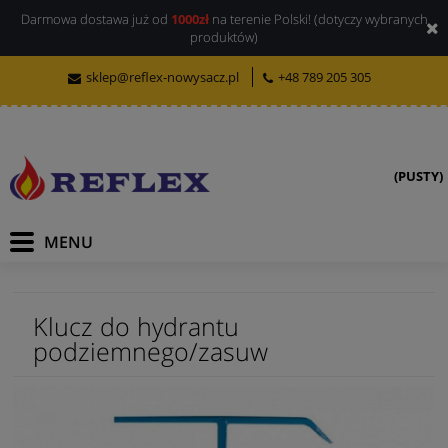
Darmowa dostawa już od
1000zł
na terenie Polski! (dotyczy wybranych
produktów)
sklep@reflex-nowysacz.pl
+48 789 205 305
(PUSTY)
Klucz do hydrantu
podziemnego/zasuw