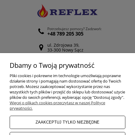
Potrzebujesz pomocy? Zadzwoń:
+48 789 205 305
ul. Zdrojowa 39,
33-300 Nowy Sącz
Odwiedź nasz Facebook
Dbamy o Twoją prywatność
POMOC
Pliki cookies i pokrewne im technologie umożliwiają poprawne
działanie strony i pomagają nam dostosować ofertę do Twoich
potrzeb. Możesz zaakceptować wykorzystanie przez nas
wszystkich tych plików i przejść do sklepu lub dostosować użycie
ZAKUPY
plików do swoich preferencji, wybierając opcję "Dostosuj zgody".
Więcej o plikach cookies przeczytasz w naszej Polityce
prywatności.
MOJE KONTO
ZAAKCEPTUJ TYLKO NIEZBĘDNE