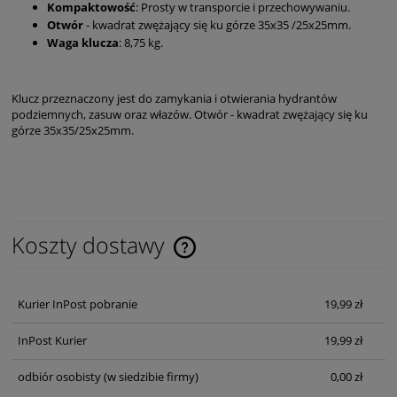
Kompaktowość
: Prosty w transporcie i przechowywaniu.
Otwór
- kwadrat zwężający się ku górze 35x35 /25x25mm.
Waga klucza
: 8,75 kg.
Klucz przeznaczony jest do zamykania i otwierania hydrantów
podziemnych, zasuw oraz włazów. Otwór - kwadrat zwężający się ku
górze 35x35/25x25mm.
Koszty dostawy
Cena nie zawiera ewentualnych kosztów płatności
Kurier InPost pobranie
19,99 zł
InPost Kurier
19,99 zł
odbiór osobisty
(w siedzibie firmy)
0,00 zł