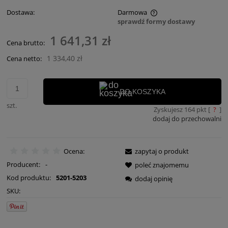
Dostawa:
Darmowa
sprawdź formy dostawy
Cena nie zawiera ewentualnych kosztów płatności
1 641,31 zł
Cena brutto:
1 334,40 zł
Cena netto:
DO KOSZYKA
szt.
Zyskujesz
164
pkt [
?
]
dodaj do przechowalni
Ocena:
zapytaj o produkt
Producent:
-
poleć znajomemu
Kod produktu:
5201-5203
dodaj opinię
SKU: