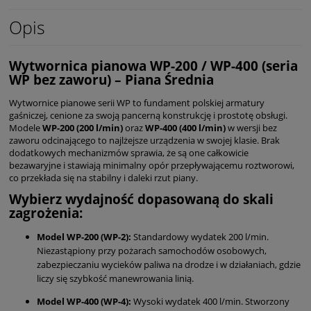
Opis
Wytwornica pianowa WP-200 / WP-400 (seria
WP bez zaworu) – Piana Średnia
Wytwornice pianowe serii WP to fundament polskiej armatury
gaśniczej, cenione za swoją pancerną konstrukcję i prostotę obsługi.
Modele
WP-200 (200 l/min)
oraz
WP-400 (400 l/min)
w wersji bez
zaworu odcinającego to najlżejsze urządzenia w swojej klasie. Brak
dodatkowych mechanizmów sprawia, że są one całkowicie
bezawaryjne i stawiają minimalny opór przepływającemu roztworowi,
co przekłada się na stabilny i daleki rzut piany.
Wybierz wydajność dopasowaną do skali
zagrożenia:
Model WP-200 (WP-2):
Standardowy wydatek 200 l/min.
Niezastąpiony przy pożarach samochodów osobowych,
zabezpieczaniu wycieków paliwa na drodze i w działaniach, gdzie
liczy się szybkość manewrowania linią.
Model WP-400 (WP-4):
Wysoki wydatek 400 l/min. Stworzony