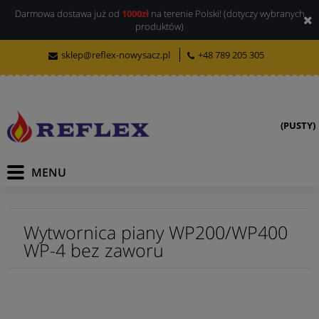
Darmowa dostawa już od
1000zł
na terenie Polski! (dotyczy wybranych
produktów)
sklep@reflex-nowysacz.pl
+48 789 205 305
(PUSTY)
Wytwornica piany WP200/WP400
WP-4 bez zaworu