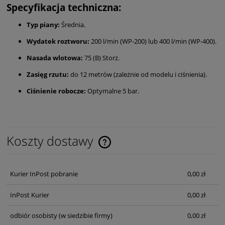
Specyfikacja techniczna:
Typ piany:
Średnia.
Wydatek roztworu:
200 l/min (WP-200) lub 400 l/min (WP-400).
Nasada wlotowa:
75 (B) Storz.
Zasięg rzutu:
do 12 metrów (zależnie od modelu i ciśnienia).
Ciśnienie robocze:
Optymalne 5 bar.
Koszty dostawy
Cena nie zawiera ewentualnych kosztów płatności
Kurier InPost pobranie
0,00 zł
InPost Kurier
0,00 zł
odbiór osobisty
(w siedzibie firmy)
0,00 zł