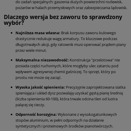
do zadań specjalnych: gaszenia dużych powierzchni rozlewisk,
pożarów w halach przemysłowych oraz zabezpieczania lądowisk.
Dlaczego wersja bez zaworu to sprawdzony
wybór?
Najniższa masa własna:
Brak korpusu zaworu kulowego
drastycznie redukuje wagę armatury. To kluczowe podczas
długotrwałych akcji, gdy ratownik musi operować prądem piany
przez wiele minut.
Maksymalna niezawodność:
Konstrukcja "przelotowa" nie
posiada części ruchomych, które mogłyby ulec zatarciu pod
wpływem agresywnej chemii gaśniczej. To sprzęt, który po
prostu nie może się zaciąć.
Wysoka jakość spienienia:
Precyzyjnie zaprojektowana siatka
spieniająca i układ dysz pozwalają uzyskać gęstą pianę średnią
(liczba spienienia 60-100), która trwale odcina tlen od lustra
palącej się cieczy.
Odporność korozyjna:
Wykonane z wysokogatunkowych
stopów aluminium, w pełni odpornych na działanie
syntetycznych i proteinowych środków pianotwórczych.