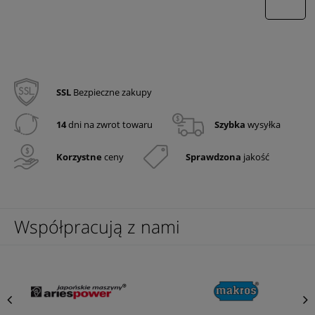
wyślij
SSL
Bezpieczne zakupy
14
dni na zwrot towaru
Szybka
wysyłka
Korzystne
ceny
Sprawdzona
jakość
Współpracują z nami