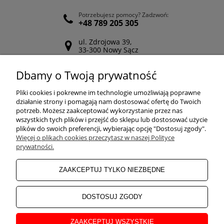
Potrzebujesz pomocy? Zadzwoń:
+48 789 205 305
ul. Zdrojowa 39,
33-300 Nowy Sącz
Odwiedź nasz Facebook
Dbamy o Twoją prywatność
POMOC
Pliki cookies i pokrewne im technologie umożliwiają poprawne
działanie strony i pomagają nam dostosować ofertę do Twoich
potrzeb. Możesz zaakceptować wykorzystanie przez nas
wszystkich tych plików i przejść do sklepu lub dostosować użycie
ZAKUPY
plików do swoich preferencji, wybierając opcję "Dostosuj zgody".
Więcej o plikach cookies przeczytasz w naszej Polityce
prywatności.
MOJE KONTO
ZAAKCEPTUJ TYLKO NIEZBĘDNE
INFORMACJE
DOSTOSUJ ZGODY
ZAAKCEPTUJ WSZYSTKIE