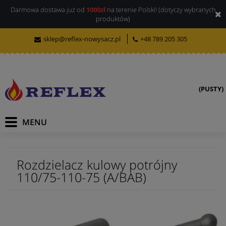
Darmowa dostawa już od
1000zł
na terenie Polski! (dotyczy wybranych
produktów)
sklep@reflex-nowysacz.pl
+48 789 205 305
(PUSTY)
Rozdzielacz kulowy potrójny
110/75-110-75 (A/BAB)