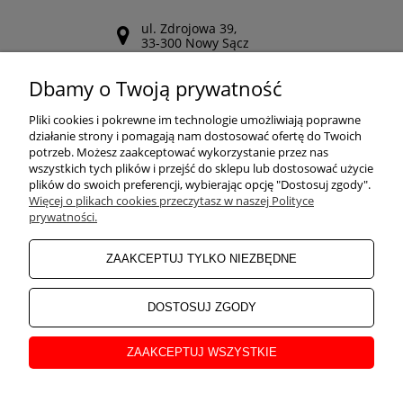
ul. Zdrojowa 39,
33-300 Nowy Sącz
Odwiedź nasz Facebook
Dbamy o Twoją prywatność
POMOC
Pliki cookies i pokrewne im technologie umożliwiają poprawne
działanie strony i pomagają nam dostosować ofertę do Twoich
potrzeb. Możesz zaakceptować wykorzystanie przez nas
wszystkich tych plików i przejść do sklepu lub dostosować użycie
ZAKUPY
plików do swoich preferencji, wybierając opcję "Dostosuj zgody".
Więcej o plikach cookies przeczytasz w naszej Polityce
prywatności.
MOJE KONTO
ZAAKCEPTUJ TYLKO NIEZBĘDNE
INFORMACJE
DOSTOSUJ ZGODY
ZAAKCEPTUJ WSZYSTKIE
O NAS