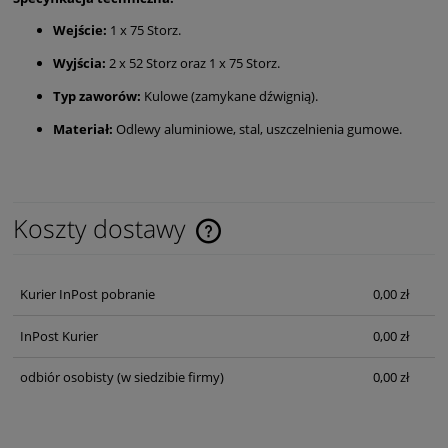
Wejście:
1 x 75 Storz.
Wyjścia:
2 x 52 Storz oraz 1 x 75 Storz.
Typ zaworów:
Kulowe (zamykane dźwignią).
Materiał:
Odlewy aluminiowe, stal, uszczelnienia gumowe.
Koszty dostawy
Cena nie zawiera ewentualnych kosztów płatności
Kurier InPost pobranie
0,00 zł
InPost Kurier
0,00 zł
odbiór osobisty
(w siedzibie firmy)
0,00 zł