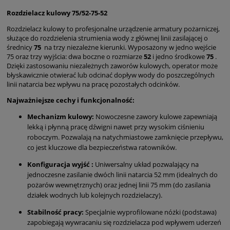
Rozdzielacz kulowy 75/52-75-52
Rozdzielacz kulowy to profesjonalne urządzenie armatury pożarniczej,
służące do rozdzielenia strumienia wody z głównej linii zasilającej o
średnicy
75
na trzy niezależne kierunki. Wyposażony w jedno wejście
75 oraz trzy wyjścia: dwa boczne o rozmiarze
52
i jedno środkowe
75
.
Dzięki zastosowaniu niezależnych zaworów kulowych, operator może
błyskawicznie otwierać lub odcinać dopływ wody do poszczególnych
linii natarcia bez wpływu na pracę pozostałych odcinków.
Najważniejsze cechy i funkcjonalność:
Mechanizm kulowy:
Nowoczesne zawory kulowe zapewniają
lekką i płynną pracę dźwigni nawet przy wysokim ciśnieniu
roboczym. Pozwalają na natychmiastowe zamknięcie przepływu,
co jest kluczowe dla bezpieczeństwa ratowników.
Konfiguracja wyjść :
Uniwersalny układ pozwalający na
jednoczesne zasilanie dwóch linii natarcia 52 mm (idealnych do
pożarów wewnętrznych) oraz jednej linii 75 mm (do zasilania
działek wodnych lub kolejnych rozdzielaczy).
Stabilność pracy:
Specjalnie wyprofilowane nóżki (podstawa)
zapobiegają wywracaniu się rozdzielacza pod wpływem uderzeń