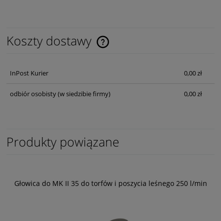
Koszty dostawy
Cena nie zawiera ewentualnych kosztów płatności
InPost Kurier
0,00 zł
odbiór osobisty
(w siedzibie firmy)
0,00 zł
Produkty powiązane
Głowica do MK II 35 do torfów i poszycia leśnego 250 l/min