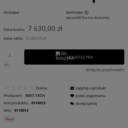
Dostawa:
Darmowa
sprawdź formy dostawy
Cena nie zawiera ewentualnych kosztów płatności
7 630,00 zł
Cena brutto:
6 203,25 zł
Cena netto:
DO KOSZYKA
szt.
dodaj do przechowalni
Ocena:
zapytaj o produkt
Producent:
MIST-TECH
poleć znajomemu
Kod produktu:
0115013
dodaj opinię
SKU:
0115013