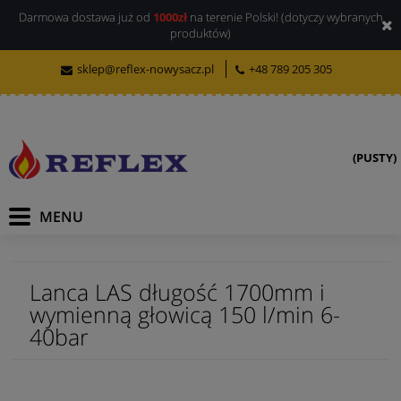
Darmowa dostawa już od
1000zł
na terenie Polski! (dotyczy wybranych
produktów)
sklep@reflex-nowysacz.pl
+48 789 205 305
(PUSTY)
Lanca LAS długość 1700mm i
wymienną głowicą 150 l/min 6-
40bar