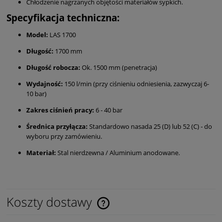
Chłodzenie nagrzanych objętości materiałów sypkich.
Specyfikacja techniczna:
Model:
LAS 1700
Długość:
1700 mm
Długość robocza:
Ok. 1500 mm (penetracja)
Wydajność:
150 l/min (przy ciśnieniu odniesienia, zazwyczaj 6-
10 bar)
Zakres ciśnień pracy:
6 - 40 bar
Średnica przyłącza:
Standardowo nasada 25 (D) lub 52 (C) - do
wyboru przy zamówieniu.
Materiał:
Stal nierdzewna / Aluminium anodowane.
Koszty dostawy
Cena nie zawiera ewentualnych kosztów płatności