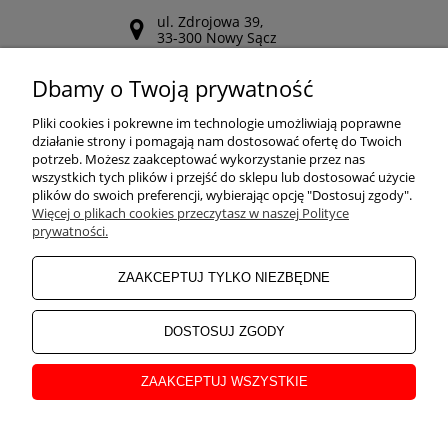
ul. Zdrojowa 39,
33-300 Nowy Sącz
Odwiedź nasz Facebook
Dbamy o Twoją prywatność
POMOC
Pliki cookies i pokrewne im technologie umożliwiają poprawne
działanie strony i pomagają nam dostosować ofertę do Twoich
potrzeb. Możesz zaakceptować wykorzystanie przez nas
wszystkich tych plików i przejść do sklepu lub dostosować użycie
ZAKUPY
plików do swoich preferencji, wybierając opcję "Dostosuj zgody".
Więcej o plikach cookies przeczytasz w naszej Polityce
prywatności.
MOJE KONTO
ZAAKCEPTUJ TYLKO NIEZBĘDNE
INFORMACJE
DOSTOSUJ ZGODY
ZAAKCEPTUJ WSZYSTKIE
O NAS
pokaż pełną wersję strony