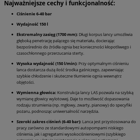
Najważniejsze cechy i funkcjonalność:
Ciśnienie 6-40 bar
Wydajność 150 l
Ekstremalny zasięg (1700 mm):
Długi korpus lancy umożliwia
głęboką penetrację palącego się materiału, docierając
bezpośrednio do źródła ognia bez konieczności kłopotliwego i
czasochłonnego przerzucania sterty.
Wysoka wydajność (150 l/min):
Przy optymalnym ciśnieniu
lanca dostarcza dużą ilość środka gaśniczego, zapewniając
szybkie chłodzenie i skuteczne tłumienie ognia wewnątrz
objętości.
Wymienna głowica:
Konstrukcja lancy LAS pozwala na szybką
wymianę głowicy wylotowej. Daje to możliwość dopasowania
rodzaju strumienia (np. mgłowy, zwarty, pianowy) do specyfiki
pożaru, podnosząc uniwersalność narzędzia.
Szeroki zakres ciśnień (6-40 bar):
Lanca jest przystosowana do
pracy zarówno ze standardowymi autopompami niskiego
ciśnienia, jak i agregatami wysokociśnieniowymi (szybkiego