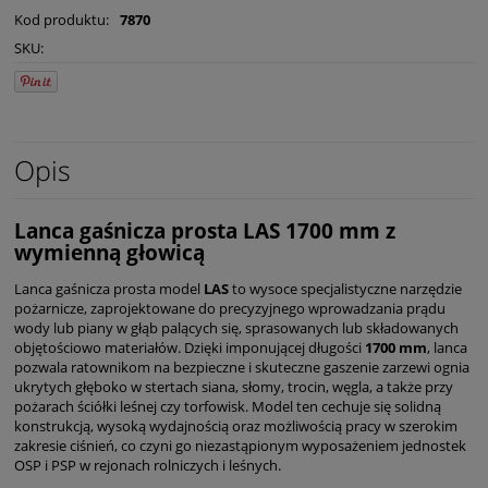
Kod produktu:
7870
SKU:
Opis
Lanca gaśnicza prosta LAS 1700 mm z
wymienną głowicą
Lanca gaśnicza prosta model
LAS
to wysoce specjalistyczne narzędzie
pożarnicze, zaprojektowane do precyzyjnego wprowadzania prądu
wody lub piany w głąb palących się, sprasowanych lub składowanych
objętościowo materiałów. Dzięki imponującej długości
1700 mm
, lanca
pozwala ratownikom na bezpieczne i skuteczne gaszenie zarzewi ognia
ukrytych głęboko w stertach siana, słomy, trocin, węgla, a także przy
pożarach ściółki leśnej czy torfowisk. Model ten cechuje się solidną
konstrukcją, wysoką wydajnością oraz możliwością pracy w szerokim
zakresie ciśnień, co czyni go niezastąpionym wyposażeniem jednostek
OSP i PSP w rejonach rolniczych i leśnych.