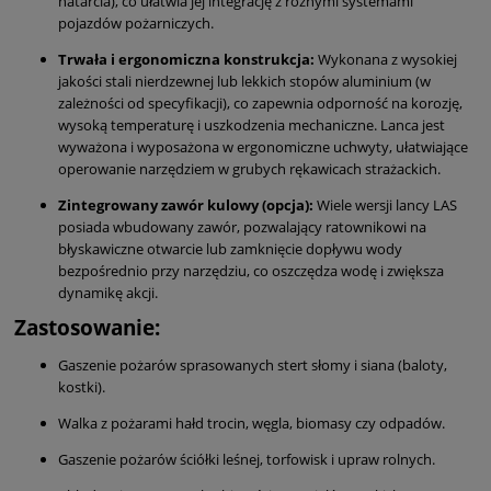
natarcia), co ułatwia jej integrację z różnymi systemami
pojazdów pożarniczych.
Trwała i ergonomiczna konstrukcja:
Wykonana z wysokiej
jakości stali nierdzewnej lub lekkich stopów aluminium (w
zależności od specyfikacji), co zapewnia odporność na korozję,
wysoką temperaturę i uszkodzenia mechaniczne. Lanca jest
wyważona i wyposażona w ergonomiczne uchwyty, ułatwiające
operowanie narzędziem w grubych rękawicach strażackich.
Zintegrowany zawór kulowy (opcja):
Wiele wersji lancy LAS
posiada wbudowany zawór, pozwalający ratownikowi na
błyskawiczne otwarcie lub zamknięcie dopływu wody
bezpośrednio przy narzędziu, co oszczędza wodę i zwiększa
dynamikę akcji.
Zastosowanie:
Gaszenie pożarów sprasowanych stert słomy i siana (baloty,
kostki).
Walka z pożarami hałd trocin, węgla, biomasy czy odpadów.
Gaszenie pożarów ściółki leśnej, torfowisk i upraw rolnych.