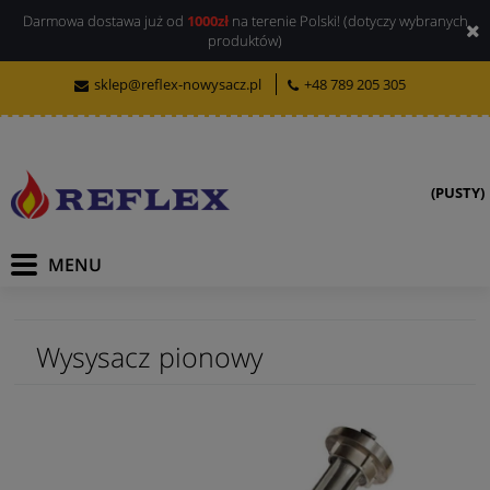
Darmowa dostawa już od
1000zł
na terenie Polski! (dotyczy wybranych
produktów)
sklep@reflex-nowysacz.pl
+48 789 205 305
(PUSTY)
Wysysacz pionowy