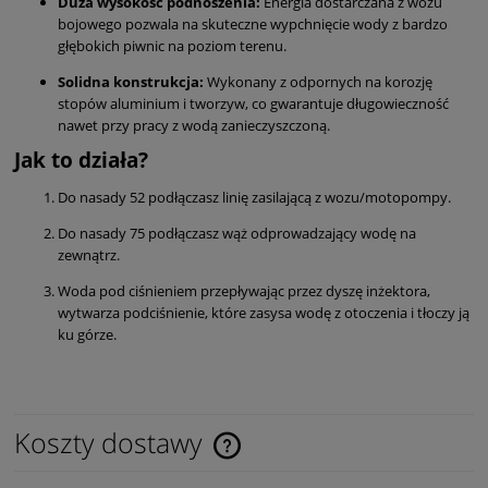
Duża wysokość podnoszenia:
Energia dostarczana z wozu
bojowego pozwala na skuteczne wypchnięcie wody z bardzo
głębokich piwnic na poziom terenu.
Solidna konstrukcja:
Wykonany z odpornych na korozję
stopów aluminium i tworzyw, co gwarantuje długowieczność
nawet przy pracy z wodą zanieczyszczoną.
Jak to działa?
Do nasady 52 podłączasz linię zasilającą z wozu/motopompy.
Do nasady 75 podłączasz wąż odprowadzający wodę na
zewnątrz.
Woda pod ciśnieniem przepływając przez dyszę inżektora,
wytwarza podciśnienie, które zasysa wodę z otoczenia i tłoczy ją
ku górze.
Koszty dostawy
Cena nie zawiera ewentualnych kosztów płatności