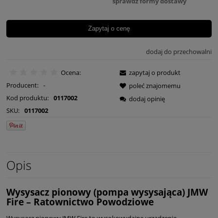
sprawdź formy dostawy
Cena nie zawiera ewentualnych kosztów płatności
Zapytaj o cenę
dodaj do przechowalni
Ocena:
zapytaj o produkt
Producent:
-
poleć znajomemu
Kod produktu:
0117002
dodaj opinię
SKU:
0117002
Opis
Wysysacz pionowy (pompa wysysająca) JMW
Fire – Ratownictwo Powodziowe