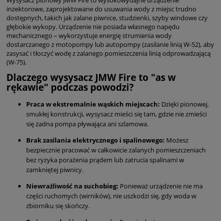
Wysysacz pionowy JMW Fire to wysokowydajne urządzenie
inżektorowe, zaprojektowane do usuwania wody z miejsc trudno
dostępnych, takich jak zalane piwnice, studzienki, szyby windowe czy
głębokie wykopy. Urządzenie nie posiada własnego napędu
mechanicznego – wykorzystuje energię strumienia wody
dostarczanego z motopompy lub autopompy (zasilanie linią W-52), aby
zasysać i tłoczyć wodę z zalanego pomieszczenia linią odprowadzającą
(W-75).
Dlaczego wysysacz JMW Fire to "as w
rękawie" podczas powodzi?
Praca w ekstremalnie wąskich miejscach:
Dzięki pionowej,
smukłej konstrukcji, wysysacz mieści się tam, gdzie nie zmieści
się żadna pompa pływająca ani szlamowa.
Brak zasilania elektrycznego i spalinowego:
Możesz
bezpiecznie pracować w całkowicie zalanych pomieszczeniach
bez ryzyka porażenia prądem lub zatrucia spalinami w
zamkniętej piwnicy.
Niewrażliwość na suchobieg:
Ponieważ urządzenie nie ma
części ruchomych (wirników), nie uszkodzi się, gdy woda w
zbiorniku się skończy.