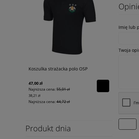
Opini
Imię lub 
Twoja opi
Koszulka strażacka polo OSP
47,00 zł
Najniższa cena:
55,01 zł
38,21 zł
Najniższa cena:
44,72 zł
wyślij
Produkt dnia