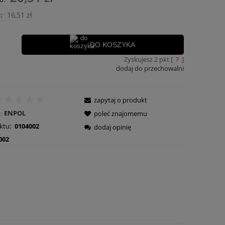
płatności
16,51 zł
:
.
DO KOSZYKA
Zyskujesz
2
pkt [
?
]
dodaj do przechowalni
zapytaj o produkt
:
ENPOL
poleć znajomemu
ktu:
0104002
dodaj opinię
002