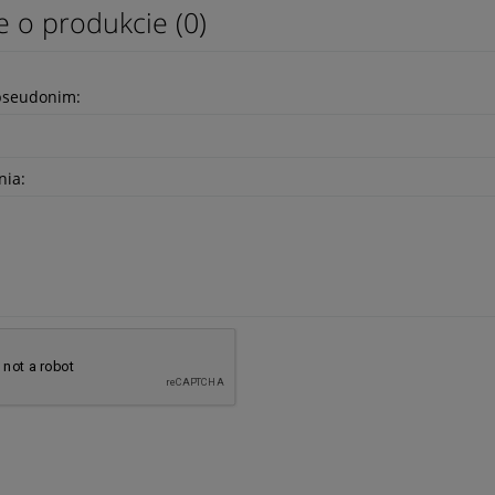
e o produkcie (0)
pseudonim:
nia: