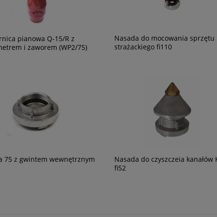
Nasada do mocowania sprzętu
nica pianowa Q-15/R z
strażackiego fi110
etrem i zaworem (WP2/75)
a 75 z gwintem wewnętrznym
Nasada do czyszczeia kanałów K
fi52