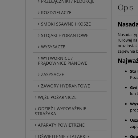
PRZEŁĄCZNIKI / REDUKCJE
Opis
ROZDZIELACZE
Nasada
SMOKI SSAWNE I KOSZE
Nasada typ
STOJAKI HYDRANTOWE
rurowej na
oraz insta
WYSYSACZE
zapewnia b
WYTWORNICE /
Najważ
PRĄDOWNICE PIANOWE
Stan
ZASYSACZE
Poża
ZAWORY HYDRANTOWE
Gwi
lub 
WĘŻE POŻARNICZE
Wys
ODZIEŻ I WYPOSAŻENIE
prob
STRAŻAKA
Uszc
APARATY POWIETRZNE
zap
OŚWIETLENIE / LATARKI /
Odp