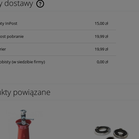
y dostawy
Cena nie zawiera ewentualnych kosztów
ty InPost
15,00 zł
płatności
Post pobranie
19,99 zł
rier
19,99 zł
obisty
(w siedzibie firmy)
0,00 zł
kty powiązane