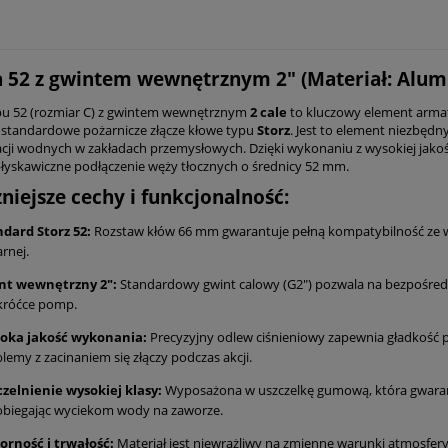
 52 z gwintem wewnętrznym 2" (Materiał: Alum
u 52 (rozmiar C) z gwintem wewnętrznym
2 cale
to kluczowy element armatu
 standardowe pożarnicze złącze kłowe typu
Storz
. Jest to element niezbę
lacji wodnych w zakładach przemysłowych. Dzięki wykonaniu z wysokiej jakoś
łyskawiczne podłączenie węży tłocznych o średnicy 52 mm.
niejsze cechy i funkcjonalność:
dard Storz 52:
Rozstaw kłów 66 mm gwarantuje pełną kompatybilność ze ws
rnej.
nt wewnętrzny 2":
Standardowy gwint calowy (G2") pozwala na bezpośred
króćce pomp.
oka jakość wykonania:
Precyzyjny odlew ciśnieniowy zapewnia gładkość p
lemy z zacinaniem się złączy podczas akcji.
zelnienie wysokiej klasy:
Wyposażona w uszczelkę gumową, która gwarant
obiegając wyciekom wody na zaworze.
orność i trwałość:
Materiał jest niewrażliwy na zmienne warunki atmosfer