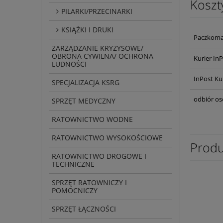
Koszt
PILARKI/PRZECINARKI
KSIĄŻKI I DRUKI
Paczkoma
ZARZĄDZANIE KRYZYSOWE/
OBRONA CYWILNA/ OCHRONA
Kurier In
LUDNOŚCI
InPost Ku
SPECJALIZACJA KSRG
odbiór os
SPRZĘT MEDYCZNY
RATOWNICTWO WODNE
RATOWNICTWO WYSOKOŚCIOWE
Produ
RATOWNICTWO DROGOWE I
TECHNICZNE
SPRZĘT RATOWNICZY I
POMOCNICZY
SPRZĘT ŁĄCZNOŚCI