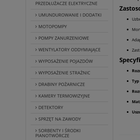
PRZEDŁUŻACZE ELEKTRYCZNE
Zastos
UMUNDUROWANIE I DODATKI
Uzbr
MOTOPOMPY
Mont
POMPY ZANURZENIOWE
Adap
WENTYLATORY ODDYMIAJĄCE
Zast
Specyf
WYPOSAŻENIE POJAZDÓW
Roz
WYPOSAŻENIE STRAŻNIC
Typ
DRABINY POŻARNICZE
Roz
KAMERY TERMOWIZYJNE
Mat
DETEKTORY
Usz
SPRZĘT NA ZAWODY
SORBENTY I ŚRODKI
PIANOTWÓRCZE