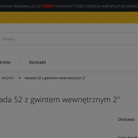
rmowa dostawa już od
1000zł
na terenie Polski! (dotyczy wybranych produkt
irmie
Kontakt
»
NASADY
Nasada 52 z gwintem wewnętrznym 2"
ada 52 z gwintem wewnętrznym 2"
Dostawa:
Cena brutt