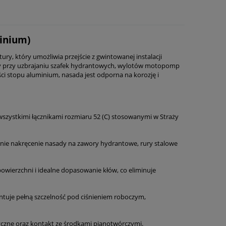
inium)
ry, który umożliwia przejście z gwintowanej instalacji
dny przy uzbrajaniu szafek hydrantowych, wylotów motopomp
ci stopu aluminium, nasada jest odporna na korozję i
zystkimi łącznikami rozmiaru 52 (C) stosowanymi w Straży
nie nakręcenie nasady na zawory hydrantowe, rury stalowe
owierzchni i idealne dopasowanie kłów, co eliminuje
uje pełną szczelność pod ciśnieniem roboczym,
yczne oraz kontakt ze środkami pianotwórczymi.