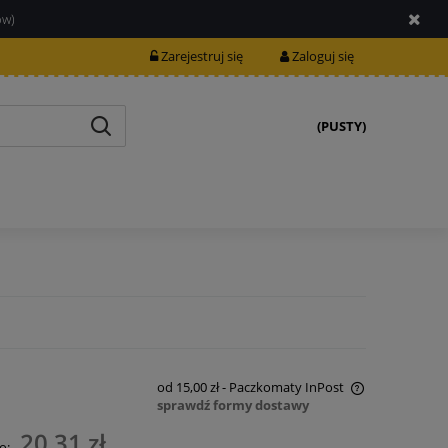
ów)
Zarejestruj się
Zaloguj się
(PUSTY)
od 15,00 zł
- Paczkomaty InPost
sprawdź formy dostawy
Cena nie zawiera ewentualnych kosztów
20,31 zł
o: