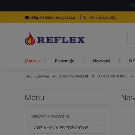
Da
sklep@reflex-nowysacz.pl
+48 789 205 305
Menu
Promocje
Nowości
O f
»
»
»
Strona główna
SPRZĘT STRAŻACKI
ARMATURA P.POŻ
Menu
Nas
SPRZĘT STRAŻACKI
DZIAŁANIA POPOŻAROWE