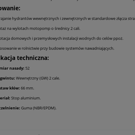
owani
e:
ajanie hydrantów wewnętrznych i zewnętrznych w standardowe złącza stra
aż na wylotach motopomp o średnicy 2 cali.
tacja domowych i przemysłowych instalacji wodnych do celów ppoż.
osowanie w rolnictwie przy budowie systemów nawadniających.
ikacja techniczna:
miar nasady:
52
 gwintu:
Wewnętrzny (GW) 2 cale.
staw kłów:
66 mm.
eriał:
Stop aluminium.
czelnienie:
Guma (NBR/EPDM).