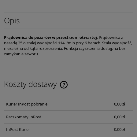
Opis
Prądownica do pożarów w przestrzeni otwartej
. Prądownica z
nasadą 25 o stałej wydajności 114 l/min przy 6 barach. Stała wydajność,
niezależna od kąta rozproszenia. Funkcja czyszczenia dostępna bez
zamykania zaworu.
Koszty dostawy
Cena nie zawiera ewentualnych kosztów płatności
Kurier InPost pobranie
0,00 zł
Paczkomaty InPost
0,00 zł
InPost Kurier
0,00 zł