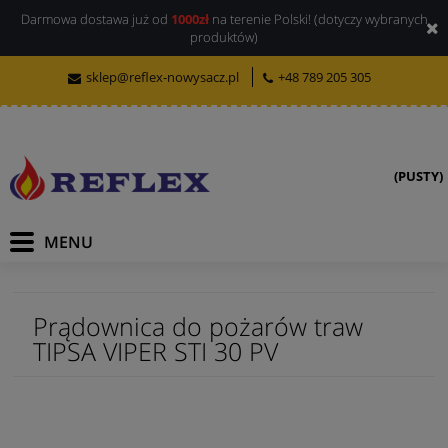
Darmowa dostawa już od
1000zł
na terenie Polski! (dotyczy wybranych
produktów)
sklep@reflex-nowysacz.pl
+48 789 205 305
(PUSTY)
Prądownica do pożarów traw
TIPSA VIPER STI 30 PV