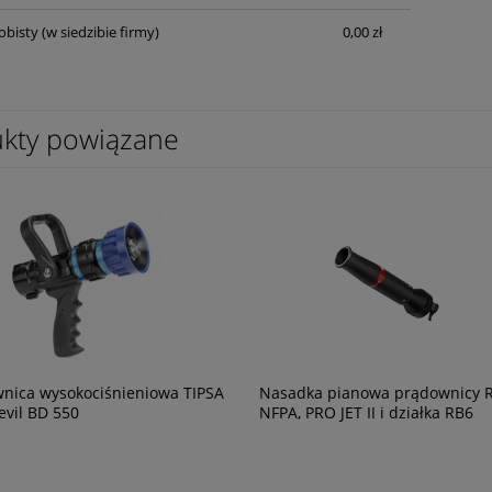
obisty
(w siedzibie firmy)
0,00 zł
kty powiązane
nica wysokociśnieniowa TIPSA
Nasadka pianowa prądownicy 
evil BD 550
NFPA, PRO JET II i działka RB6