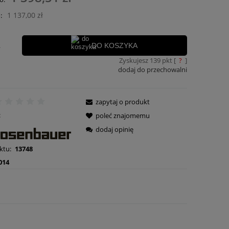
ości
1 137,00 zł
:
.
DO KOSZYKA
Zyskujesz
139
pkt [
?
]
dodaj do przechowalni
zapytaj o produkt
:
poleć znajomemu
dodaj opinię
ktu:
13748
014