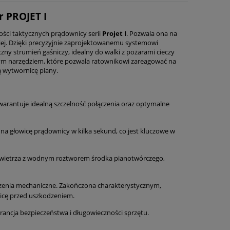
r PROJET I
ości taktycznych prądownicy serii
Projet I
. Pozwala ona na
iej. Dzięki precyzyjnie zaprojektowanemu systemowi
zny strumień gaśniczy, idealny do walki z pożarami cieczy
alnym narzędziem, które pozwala ratownikowi zareagować na
ą wytwornicę piany.
gwarantuje idealną szczelność połączenia oraz optymalne
na głowicę prądownicy w kilka sekund, co jest kluczowe w
wietrza z wodnym roztworem środka pianotwórczego,
zenia mechaniczne. Zakończona charakterystycznym,
icę przed uszkodzeniem.
ncja bezpieczeństwa i długowieczności sprzętu.