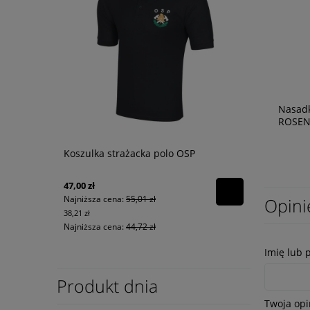
Nasad
ROSEN
Koszulka strażacka polo OSP
47,00 zł
Najniższa cena:
55,01 zł
Opini
38,21 zł
Najniższa cena:
44,72 zł
Imię lub 
Produkt dnia
Twoja opi