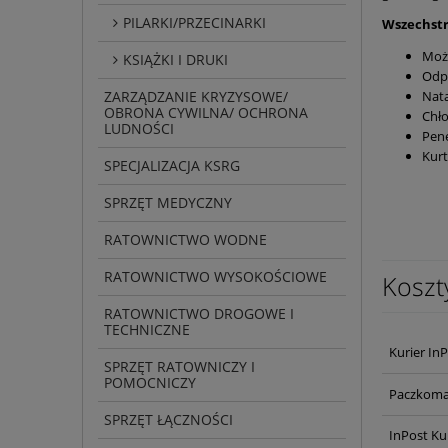
PILARKI/PRZECINARKI
Wszechstr
Moż
KSIĄŻKI I DRUKI
Odp
ZARZĄDZANIE KRYZYSOWE/
Nata
OBRONA CYWILNA/ OCHRONA
Chł
LUDNOŚCI
Pene
Kur
SPECJALIZACJA KSRG
SPRZĘT MEDYCZNY
RATOWNICTWO WODNE
RATOWNICTWO WYSOKOŚCIOWE
Koszt
RATOWNICTWO DROGOWE I
TECHNICZNE
Kurier In
SPRZĘT RATOWNICZY I
POMOCNICZY
Paczkoma
SPRZĘT ŁĄCZNOŚCI
InPost Ku