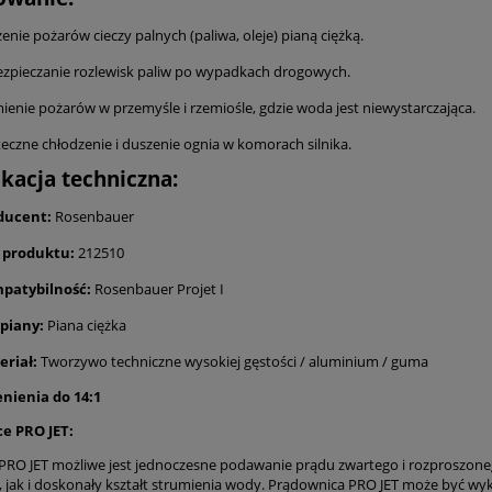
enie pożarów cieczy palnych (paliwa, oleje) pianą ciężką.
zpieczanie rozlewisk paliw po wypadkach drogowych.
ienie pożarów w przemyśle i rzemiośle, gdzie woda jest niewystarczająca.
eczne chłodzenie i duszenie ognia w komorach silnika.
ikacja techniczna:
ducent:
Rosenbauer
 produktu:
212510
patybilność:
Rosenbauer Projet I
 piany:
Piana ciężka
eriał:
Tworzywo techniczne wysokiej gęstości / aluminium / guma
enienia do 14:1
e PRO JET:
RO JET możliwe jest jednoczesne podawanie prądu zwartego i rozproszoneg
, jak i doskonały kształt strumienia wody. Prądownica PRO JET może być w