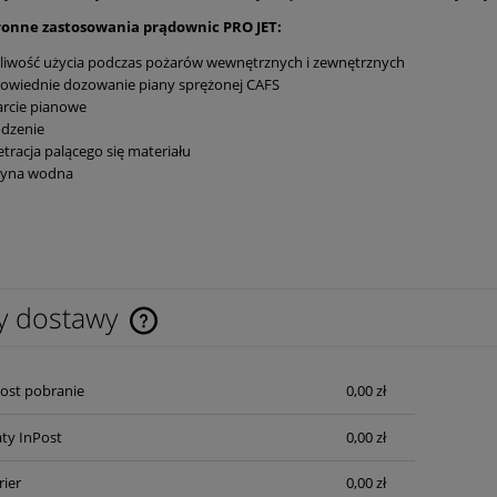
onne zastosowania prądownic PRO JET:
liwość użycia podczas pożarów wewnętrznych i zewnętrznych
owiednie dozowanie piany sprężonej CAFS
rcie pianowe
odzenie
tracja palącego się materiału
tyna wodna
y dostawy
Cena nie zawiera ewentualnych kosztów
Post pobranie
0,00 zł
płatności
ty InPost
0,00 zł
rier
0,00 zł