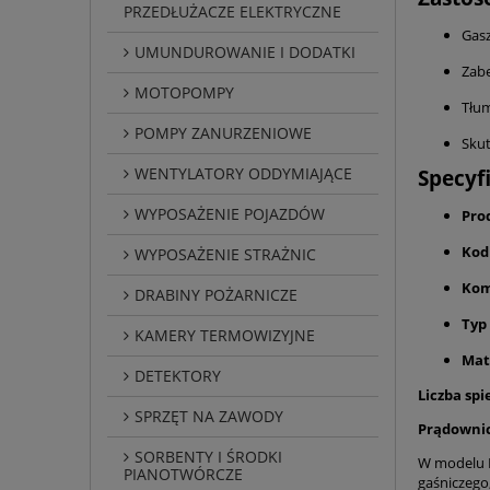
PRZEDŁUŻACZE ELEKTRYCZNE
Gasz
UMUNDUROWANIE I DODATKI
Zabe
MOTOPOMPY
Tłum
POMPY ZANURZENIOWE
Skut
WENTYLATORY ODDYMIAJĄCE
Specyf
WYPOSAŻENIE POJAZDÓW
Pro
Kod
WYPOSAŻENIE STRAŻNIC
Kom
DRABINY POŻARNICZE
Typ
KAMERY TERMOWIZYJNE
Mat
DETEKTORY
Liczba spi
SPRZĘT NA ZAWODY
Prądownic
SORBENTY I ŚRODKI
W modelu P
PIANOTWÓRCZE
gaśniczego