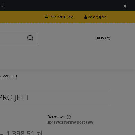
ów)
Zarejestruj się
Zaloguj się
(PUSTY)
 PRO JET I
RO JET I
Darmowa
sprawdź formy dostawy
nie zawiera ewentualnych kosztów
1 398,51 zł
o: