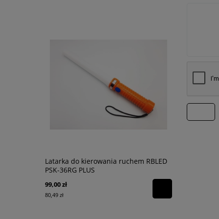
wyślij
Latarka do kierowania ruchem RBLED
Torba na r
PSK-36RG PLUS
Channel
99,00 zł
130,00 zł
80,49 zł
105,69 zł