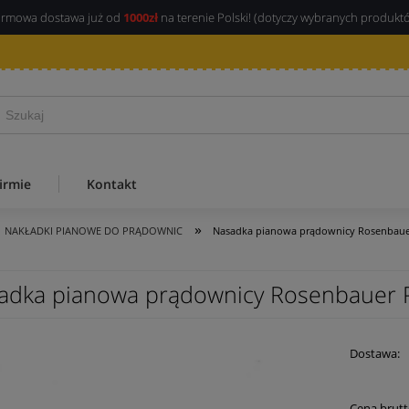
rmowa dostawa już od
1000zł
na terenie Polski! (dotyczy wybranych produkt
irmie
Kontakt
»
NAKŁADKI PIANOWE DO PRĄDOWNIC
Nasadka pianowa prądownicy Rosenbauer
adka pianowa prądownicy Rosenbauer P
Dostawa:
Cena 
Cena brutt