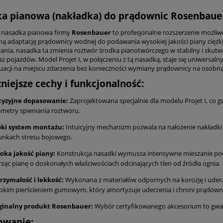
a pianowa (nakładka) do prądownic Rosenbaue
 nasadka pianowa firmy
Rosenbauer
to profesjonalne rozszerzenie możliw
ną adaptację prądownicy wodnej do podawania wysokiej jakości piany ciężk
ania, nasadka ta zmienia roztwór środka pianotwórczego w stabilny i skutec
az pojazdów. Model Projet I, w połączeniu z tą nasadką, staje się uniwers
uacji na miejscu zdarzenia bez konieczności wymiany prądownicy na osobn
niejsze cechy i funkcjonalność:
cyzyjne dopasowanie:
Zaprojektowana specjalnie dla modelu Projet I, co 
metry spieniania roztworu.
bki system montażu:
Intuicyjny mechanizm pozwala na nałożenie nakładki 
unkach stresu bojowego.
oka jakość piany:
Konstrukcja nasadki wymusza intensywne mieszanie po
ząc pianę o doskonałych właściwościach odcinających tlen od źródła ognia.
rzymałość i lekkość:
Wykonana z materiałów odpornych na korozję i uder
okim pierścieniem gumowym, który amortyzuje uderzenia i chroni prądown
ginalny produkt Rosenbauer:
Wybór certyfikowanego akcesorium to gwara
owanie: