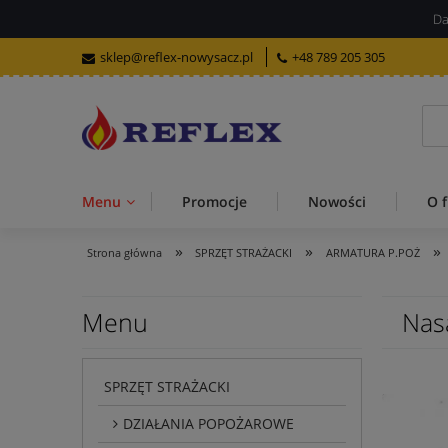
Da
sklep@reflex-nowysacz.pl
+48 789 205 305
Menu
Promocje
Nowości
O f
»
»
»
Strona główna
SPRZĘT STRAŻACKI
ARMATURA P.POŻ
Menu
Nas
SPRZĘT STRAŻACKI
DZIAŁANIA POPOŻAROWE