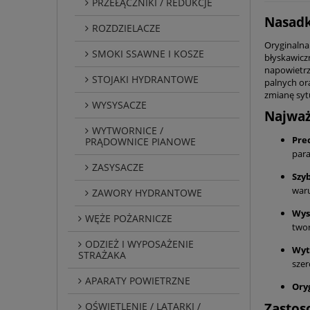
PRZEŁĄCZNIKI / REDUKCJE
Nasadk
ROZDZIELACZE
Oryginalna
SMOKI SSAWNE I KOSZE
błyskawicz
napowietrz
STOJAKI HYDRANTOWE
palnych or
zmianę syt
WYSYSACZE
Najważ
WYTWORNICE /
Pre
PRĄDOWNICE PIANOWE
para
ZASYSACZE
Szy
war
ZAWORY HYDRANTOWE
Wys
WĘŻE POŻARNICZE
twor
ODZIEŻ I WYPOSAŻENIE
Wyt
STRAŻAKA
szer
APARATY POWIETRZNE
Ory
OŚWIETLENIE / LATARKI /
Zastos