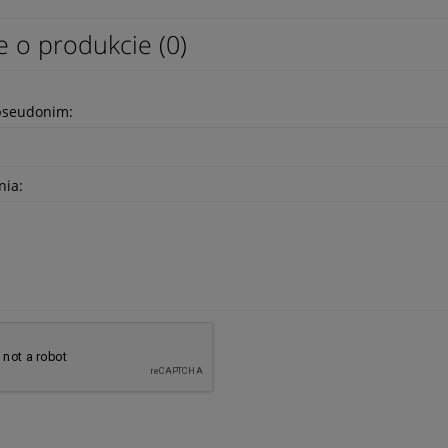
e o produkcie (0)
pseudonim:
nia: