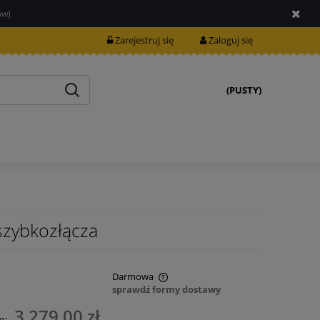
ów)
Zarejestruj się
Zaloguj się
(PUSTY)
zybkozłącza
Darmowa
sprawdź formy dostawy
nie zawiera ewentualnych kosztów
3 279,00 zł
o: