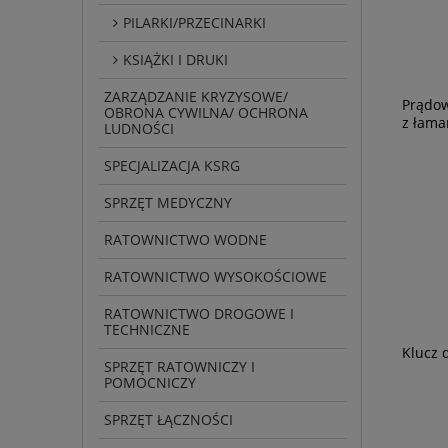
PILARKI/PRZECINARKI
KSIĄŻKI I DRUKI
ZARZĄDZANIE KRYZYSOWE/
Prądow
OBRONA CYWILNA/ OCHRONA
z łama
LUDNOŚCI
SPECJALIZACJA KSRG
SPRZĘT MEDYCZNY
RATOWNICTWO WODNE
RATOWNICTWO WYSOKOŚCIOWE
RATOWNICTWO DROGOWE I
TECHNICZNE
Klucz 
SPRZĘT RATOWNICZY I
POMOCNICZY
SPRZĘT ŁĄCZNOŚCI