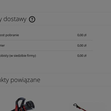
y dostawy
Cena nie zawiera ewentualnych kosztów
Post pobranie
0,00 zł
płatności
rier
0,00 zł
obisty
(w siedzibie firmy)
0,00 zł
kty powiązane