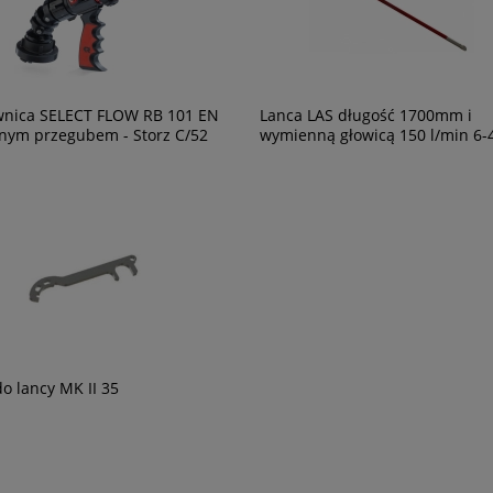
nica SELECT FLOW RB 101 EN
Lanca LAS długość 1700mm i
nym przegubem - Storz C/52
wymienną głowicą 150 l/min 6-
do lancy MK II 35