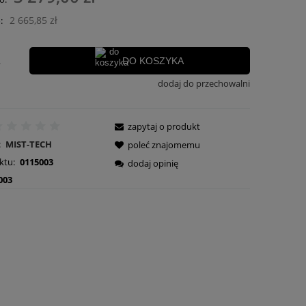
ości
2 665,85 zł
:
.
DO KOSZYKA
dodaj do przechowalni
zapytaj o produkt
:
MIST-TECH
poleć znajomemu
ktu:
0115003
dodaj opinię
003