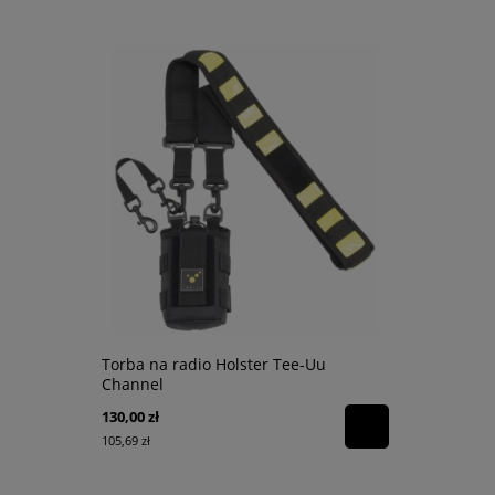
Torba na radio Holster Tee-Uu
Tower Beam
Channel
akumulator
130,00 zł
1 420,65 zł
105,69 zł
1 155,00 zł