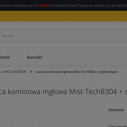
rmowa dostawa już od
1000zł
na terenie Polski! (dotyczy wybranych produkt
irmie
Kontakt
»
LANCE GAŚNICZE
Lanca kominowa mgłowa Mist-TechB304 + szybkozłącza
ca kominowa mgłowa Mist-TechB304 + s
Dostawa:
Cena 
Cena brutt