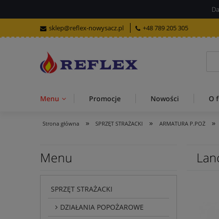
Da
sklep@reflex-nowysacz.pl
+48 789 205 305
Menu
Promocje
Nowości
O f
»
»
»
Strona główna
SPRZĘT STRAŻACKI
ARMATURA P.POŻ
Menu
Lan
SPRZĘT STRAŻACKI
DZIAŁANIA POPOŻAROWE