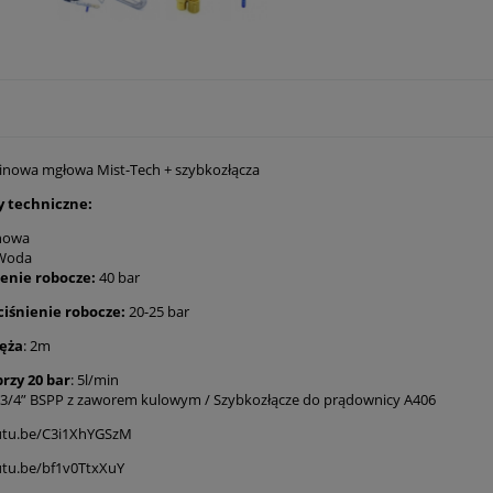
nowa mgłowa Mist-Tech + szybkozłącza
 techniczne:
nowa
 Woda
ienie robocze:
40 bar
ciśnienie robocze:
20-25 bar
ęża
: 2m
rzy 20 bar
: 5l/min
: 3/4” BSPP z zaworem kulowym / Szybkozłącze do prądownicy A406
outu.be/C3i1XhYGSzM
utu.be/bf1v0TtxXuY