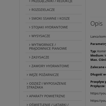
PRZEŁĄCZNIKI / REDUKCJE
ROZDZIELACZE
SMOKI SSAWNE I KOSZE
Opis
STOJAKI HYDRANTOWE
WYSYSACZE
Lanca komi
Parametry
WYTWORNICE /
PRĄDOWNICE PIANOWE
Typ
: Komi
Medium
:
ZASYSACZE
Max. Ciśn
ZAWORY HYDRANTOWE
Zalecane 
Długość w
WĘŻE POŻARNICZE
Przepływ p
ODZIEŻ I WYPOSAŻENIE
Przyłącze
STRAŻAKA
https://y
APARATY POWIETRZNE
https://yo
OŚWIETLENIE / LATARKI /