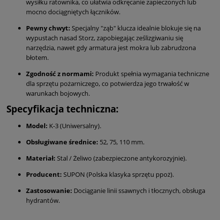
wysiłku ratownika, co ułatwia odkręcanie zapieczonych lub
mocno dociągniętych łączników.
Pewny chwyt:
Specjalny "ząb" klucza idealnie blokuje się na
wypustach nasad Storz, zapobiegając ześlizgiwaniu się
narzędzia, nawet gdy armatura jest mokra lub zabrudzona
błotem.
Zgodność z normami:
Produkt spełnia wymagania techniczne
dla sprzętu pożarniczego, co potwierdza jego trwałość w
warunkach bojowych.
Specyfikacja techniczna:
Model:
K-3 (Uniwersalny).
Obsługiwane średnice:
52, 75, 110 mm.
Materiał:
Stal / Żeliwo (zabezpieczone antykorozyjnie).
Producent:
SUPON (Polska klasyka sprzętu ppoż).
Zastosowanie:
Dociąganie linii ssawnych i tłocznych, obsługa
hydrantów.