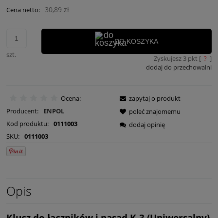
30,89 zł
Cena netto:
DO KOSZYKA
szt.
Zyskujesz
3
pkt [
?
]
dodaj do przechowalni
Ocena:
zapytaj o produkt
Producent:
ENPOL
poleć znajomemu
Kod produktu:
0111003
dodaj opinię
SKU:
0111003
Opis
Klucz do łączników i nasad K-3 (Uniwersalny)