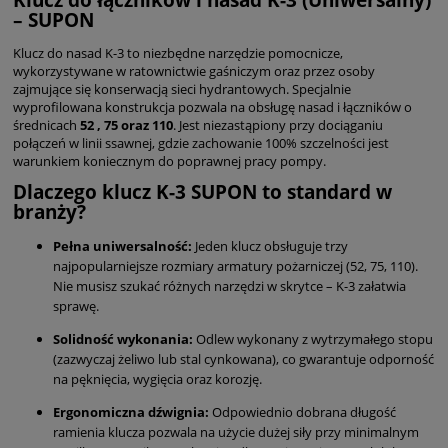
– SUPON
Klucz do nasad K-3 to niezbędne narzędzie pomocnicze,
wykorzystywane w ratownictwie gaśniczym oraz przez osoby
zajmujące się konserwacją sieci hydrantowych. Specjalnie
wyprofilowana konstrukcja pozwala na obsługę nasad i łączników o
średnicach
52 , 75 oraz 110
. Jest niezastąpiony przy dociąganiu
połączeń w linii ssawnej, gdzie zachowanie 100% szczelności jest
warunkiem koniecznym do poprawnej pracy pompy.
Dlaczego klucz K-3 SUPON to standard w
branży?
Pełna uniwersalność:
Jeden klucz obsługuje trzy
najpopularniejsze rozmiary armatury pożarniczej (52, 75, 110).
Nie musisz szukać różnych narzędzi w skrytce – K-3 załatwia
sprawę.
Solidność wykonania:
Odlew wykonany z wytrzymałego stopu
(zazwyczaj żeliwo lub stal cynkowana), co gwarantuje odporność
na pęknięcia, wygięcia oraz korozję.
Ergonomiczna dźwignia:
Odpowiednio dobrana długość
ramienia klucza pozwala na użycie dużej siły przy minimalnym