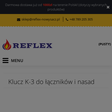
Darmowa dostawa już od
1000zł
na terenie Polski! (dotyczy wybranych
produktów)
sklep@reflex-nowysacz.pl
+48 789 205 305
(PUSTY)
Klucz K-3 do łączników i nasad