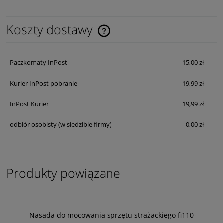
Koszty dostawy
Cena nie zawiera ewentualnych kosztów płatności
Paczkomaty InPost
15,00 zł
Kurier InPost pobranie
19,99 zł
InPost Kurier
19,99 zł
odbiór osobisty
(w siedzibie firmy)
0,00 zł
Produkty powiązane
Nasada do mocowania sprzętu strażackiego fi110