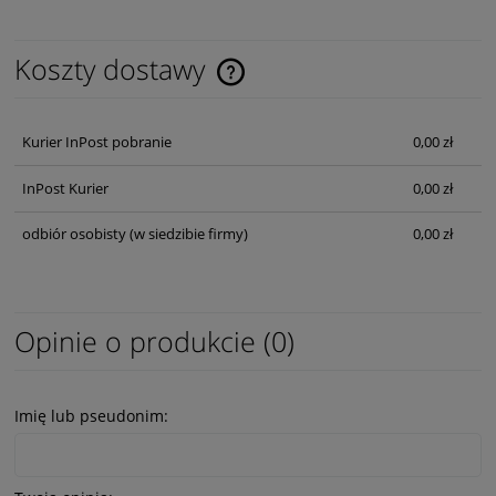
Koszty dostawy
Cena nie zawiera ewentualnych kosztów płatności
Kurier InPost pobranie
0,00 zł
InPost Kurier
0,00 zł
odbiór osobisty
(w siedzibie firmy)
0,00 zł
Opinie o produkcie (0)
Imię lub pseudonim: