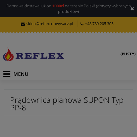
Darmowa dostawa już od
1000zł
na terenie Polski! (dotyczy wybranych
produktów)
sklep@reflex-nowysacz.pl
+48 789 205 305
(PUSTY)
Prądownica pianowa SUPON Typ
PP-8