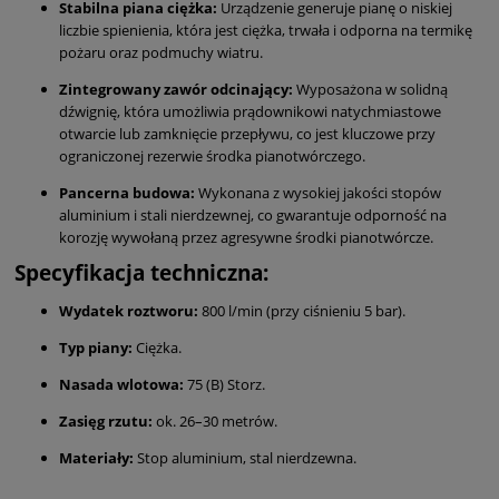
Stabilna piana ciężka:
Urządzenie generuje pianę o niskiej
liczbie spienienia, która jest ciężka, trwała i odporna na termikę
pożaru oraz podmuchy wiatru.
Zintegrowany zawór odcinający:
Wyposażona w solidną
dźwignię, która umożliwia prądownikowi natychmiastowe
otwarcie lub zamknięcie przepływu, co jest kluczowe przy
ograniczonej rezerwie środka pianotwórczego.
Pancerna budowa:
Wykonana z wysokiej jakości stopów
aluminium i stali nierdzewnej, co gwarantuje odporność na
korozję wywołaną przez agresywne środki pianotwórcze.
Specyfikacja techniczna:
Wydatek roztworu:
800 l/min (przy ciśnieniu 5 bar).
Typ piany:
Ciężka.
Nasada wlotowa:
75 (B) Storz.
Zasięg rzutu:
ok. 26–30 metrów.
Materiały:
Stop aluminium, stal nierdzewna.