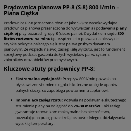
Prądownica pianowa PP-8 (S-8) 800 l/min –
Piana Ciężka
Prądownica PP-8 (oznaczana również jako S-8) to wysokowydajna
prądownica pianowa przeznaczona do wytwarzania i podawania
piany
ciężkiej
przy pożarach grupy B (ciecze palne). Z wydatkiem rzędu
800
litrów roztworu na minutę
, urządzenie to pozwala na niezwykle
szybkie pokrycie palącego się lustra paliwa grubym dywanem
pianowym. Ze względu na swój zasięg i siłę wyrzutu, jest to fundament
sprzętowy podczas gaszenia dużych wycieków paliw, cystern,
zbiorników oraz obiektów przemysłowych.
Kluczowe atuty prądownicy PP-8:
Ekstremalna wydajność:
Przepływ 800 l/min pozwala na
błyskawiczne stłumienie ognia i skuteczne odcięcie oparów
palnych cieczy, co zapobiega powtórnemu zapłonowi.
Imponujący zasięg rzutu:
Pozwala na podawanie skutecznego
strumienia piany na odległość do
28–30 metrów
. Taki zasięg
gwarantuje ratownikom maksymalne bezpieczeństwo,
pozwalając na pracę poza strefą bezpośredniego oddziaływania
wysokiej temperatury.