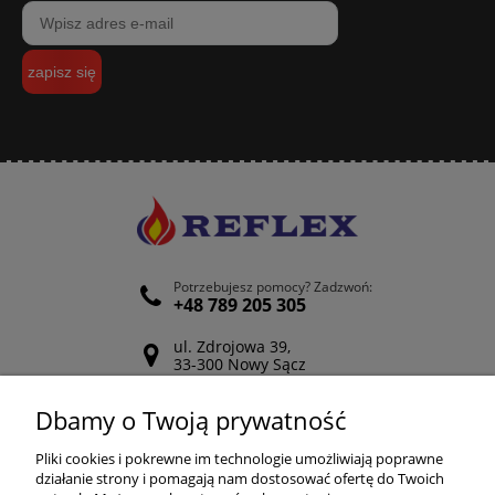
zapisz się
Potrzebujesz pomocy? Zadzwoń:
+48 789 205 305
ul. Zdrojowa 39,
33-300 Nowy Sącz
Odwiedź nasz Facebook
Dbamy o Twoją prywatność
POMOC
Pliki cookies i pokrewne im technologie umożliwiają poprawne
działanie strony i pomagają nam dostosować ofertę do Twoich