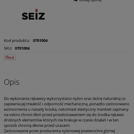
Kod produktu:
0701004
SKU:
0701004
Opis
Do wykonania rękawicy wykorzystano nylon oraz skórę naturalną co
zapewnia jej trwałość i odporność mechaniczną ,ponadto zastosowano
wzmocnienia u nasady kciuka, natomiast elastyczny mankiet zapinany
na velcro chroni dłoń przed przedostawaniem się do środka rękawic
drobnych elementów których nie brakuje w czasie działań i w ten
sposób chronią dłonie przed urazami
Zastosowanie przez producenta nylonowej powierzchni górnej