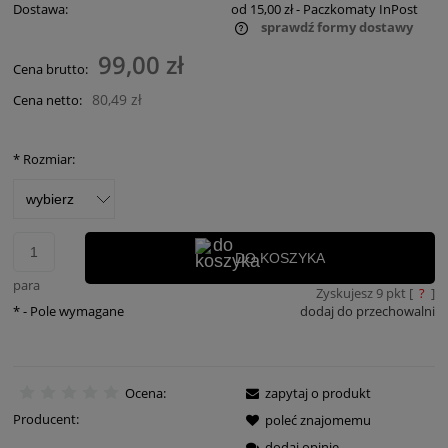
Dostawa:
od 15,00 zł
- Paczkomaty InPost
sprawdź formy dostawy
Cena nie zawiera ewentualnych kosztów płatności
99,00 zł
Cena brutto:
80,49 zł
Cena netto:
*
Rozmiar:
DO KOSZYKA
para
Zyskujesz
9
pkt [
?
]
*
- Pole wymagane
dodaj do przechowalni
Ocena:
zapytaj o produkt
Producent:
poleć znajomemu
dodaj opinię