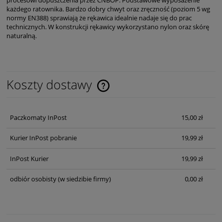
procesowi dopuszczenia przez CNBOP. Podstawowe wyposażenie
każdego ratownika. Bardzo dobry chwyt oraz zręczność (poziom 5 wg
normy EN388) sprawiają że rękawica idealnie nadaje się do prac
technicznych. W konstrukcji rękawicy wykorzystano nylon oraz skórę
naturalną.
Koszty dostawy
Cena nie zawiera ewentualnych kosztów płatności
Paczkomaty InPost
15,00 zł
Kurier InPost pobranie
19,99 zł
InPost Kurier
19,99 zł
odbiór osobisty
(w siedzibie firmy)
0,00 zł