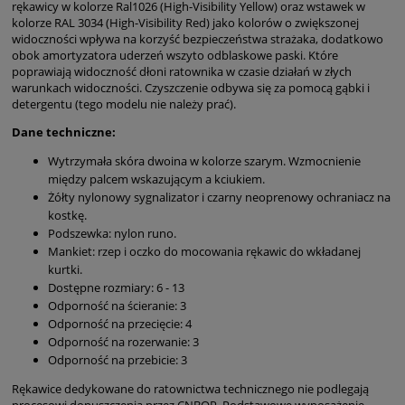
rękawicy w kolorze Ral1026 (High-Visibility Yellow) oraz wstawek w
kolorze RAL 3034 (High-Visibility Red) jako kolorów o zwiększonej
widoczności wpływa na korzyść bezpieczeństwa strażaka, dodatkowo
obok amortyzatora uderzeń wszyto odblaskowe paski. Które
poprawiają widoczność dłoni ratownika w czasie działań w złych
warunkach widoczności. Czyszczenie odbywa się za pomocą gąbki i
detergentu (tego modelu nie należy prać).
Dane techniczne:
Wytrzymała skóra dwoina w kolorze szarym. Wzmocnienie
między palcem wskazującym a kciukiem.
Żółty nylonowy sygnalizator i czarny neoprenowy ochraniacz na
kostkę.
Podszewka: nylon runo.
Mankiet: rzep i oczko do mocowania rękawic do wkładanej
kurtki.
Dostępne rozmiary: 6 - 13
Odporność na ścieranie: 3
Odporność na przecięcie: 4
Odporność na rozerwanie: 3
Odporność na przebicie: 3
Rękawice dedykowane do ratownictwa technicznego nie podlegają