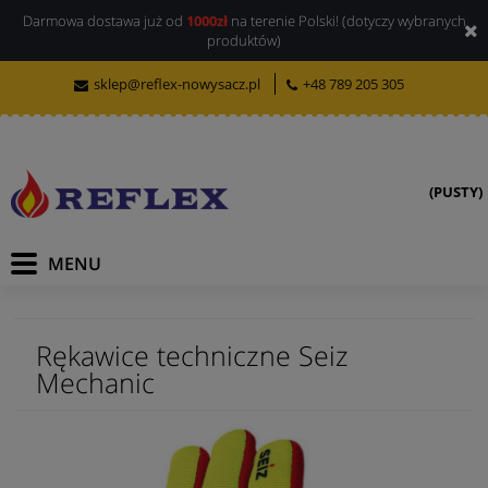
Darmowa dostawa już od
1000zł
na terenie Polski! (dotyczy wybranych
produktów)
sklep@reflex-nowysacz.pl
+48 789 205 305
(PUSTY)
Rękawice techniczne Seiz
Mechanic