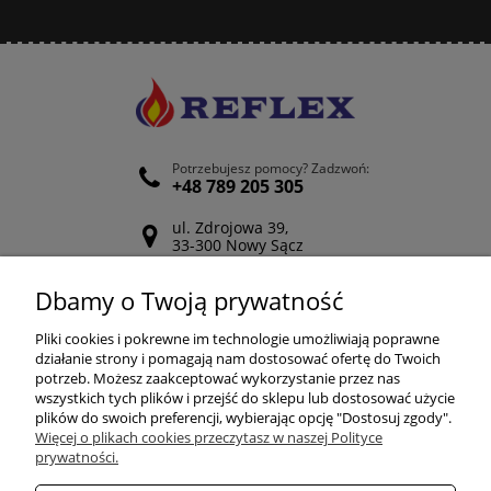
Potrzebujesz pomocy? Zadzwoń:
+48 789 205 305
ul. Zdrojowa 39,
33-300 Nowy Sącz
Odwiedź nasz Facebook
Dbamy o Twoją prywatność
POMOC
Pliki cookies i pokrewne im technologie umożliwiają poprawne
działanie strony i pomagają nam dostosować ofertę do Twoich
potrzeb. Możesz zaakceptować wykorzystanie przez nas
wszystkich tych plików i przejść do sklepu lub dostosować użycie
ZAKUPY
plików do swoich preferencji, wybierając opcję "Dostosuj zgody".
Więcej o plikach cookies przeczytasz w naszej Polityce
prywatności.
MOJE KONTO