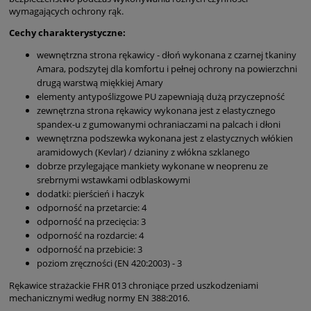
wymagających ochrony rąk.
Cechy charakterystyczne:
wewnętrzna strona rękawicy - dłoń wykonana z czarnej tkaniny
Amara, podszytej dla komfortu i pełnej ochrony na powierzchni
drugą warstwą miękkiej Amary
elementy antypoślizgowe PU zapewniają dużą przyczepność
zewnętrzna strona rękawicy wykonana jest z elastycznego
spandex-u z gumowanymi ochraniaczami na palcach i dłoni
wewnętrzna podszewka wykonana jest z elastycznych włókien
aramidowych (Kevlar) / dzianiny z włókna szklanego
dobrze przylegające mankiety wykonane w neoprenu ze
srebrnymi wstawkami odblaskowymi
dodatki: pierścień i haczyk
odporność na przetarcie: 4
odporność na przecięcia: 3
odporność na rozdarcie: 4
odporność na przebicie: 3
poziom zręczności (EN 420:2003) - 3
Rękawice strażackie FHR 013 chroniące przed uszkodzeniami
mechanicznymi według normy EN 388:2016.