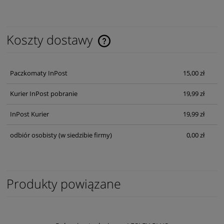
Koszty dostawy
Cena nie zawiera ewentualnych kosztów płatności
Paczkomaty InPost
15,00 zł
Kurier InPost pobranie
19,99 zł
InPost Kurier
19,99 zł
odbiór osobisty
(w siedzibie firmy)
0,00 zł
Produkty powiązane