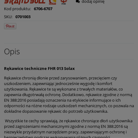
dodaj opinię
Kod produktu:
6706-6707
SKU:
0701003
Opis
Rękawice techniczne FHR 013 Solax
Rękawice chronią dłonie przed zarysowaniem, przecięciem czy
uszkodzeniem, zapewniając jednocześnie wygodę i komfort
użytkowania. Rękawice te są wykonane z trwałych materiałów, co
zapewnia długotrwałą ochronę. Dodatkowo, rękawice zgodne z normą
EN 388:2016 posiadają oznaczenia na etykiecie informujące o ich
odporności na różne rodzaje uszkodzeń mechanicznych, co pozwala na
dokładne dopasowanie rękawic do potrzeb użytkownika.
Wszystkie te cechy sprawiają, że rękawice chroniące dłoń użytkownika
przed zagrożeniami mechanicznymi zgodne z normą EN 388:2016 są
niezwykle przydatnym narzędziem pracy, zapewniającym ochronę i
bezpieczeństwo podczas wykonywania różnych czynności