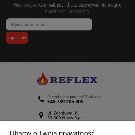
Podaj swój adres e-mail, jeżeli chcesz otrzymywać informacje o
nowościach i promocjach.
zapisz się
Potrzebujesz pomocy? Zadzwoń:
+48 789 205 305
ul. Zdrojowa 39,
33-300 Nowy Sącz
Odwiedź nasz Facebook
Dbamy o Twoją prywatność