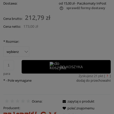
Dostawa:
od 15,00 zł
- Paczkomaty InPost
sprawdź formy dostawy
Cena nie zawiera ewentualnych kosztów płatności
212,79 zł
Cena brutto:
173,00 zł
Cena netto:
*
Rozmiar:
DO KOSZYKA
para
Zyskujesz
21
pkt [
?
]
*
- Pole wymagane
dodaj do przechowalni
Ocena:
zapytaj o produkt
Producent:
poleć znajomemu