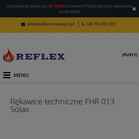
Darmowa dostawa już od
1000zł
na terenie Polski! (dotyczy wybranych
produktów)
sklep@reflex-nowysacz.pl
+48 789 205 305
(PUSTY)
Rękawice techniczne FHR 013
Solax