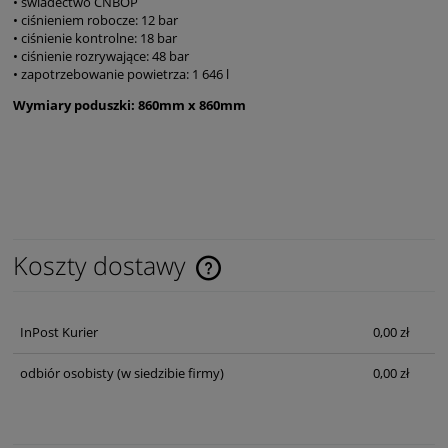
• świadectwo CNBOP
• ciśnieniem robocze: 12 bar
• ciśnienie kontrolne: 18 bar
• ciśnienie rozrywające: 48 bar
• zapotrzebowanie powietrza: 1 646 l
Wymiary poduszki: 860mm x 860mm
Koszty dostawy
Cena nie zawiera ewentualnych kosztów płatności
InPost Kurier
0,00 zł
odbiór osobisty
(w siedzibie firmy)
0,00 zł