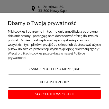
ul. Zdrojowa 39,
33-300 Nowy Sącz
Odwiedź nasz Facebook
Dbamy o Twoją prywatność
POMOC
Pliki cookies i pokrewne im technologie umożliwiają poprawne
działanie strony i pomagają nam dostosować ofertę do Twoich
potrzeb. Możesz zaakceptować wykorzystanie przez nas
wszystkich tych plików i przejść do sklepu lub dostosować użycie
ZAKUPY
plików do swoich preferencji, wybierając opcję "Dostosuj zgody".
Więcej o plikach cookies przeczytasz w naszej Polityce
prywatności.
MOJE KONTO
ZAAKCEPTUJ TYLKO NIEZBĘDNE
INFORMACJE
DOSTOSUJ ZGODY
ZAAKCEPTUJ WSZYSTKIE
O NAS