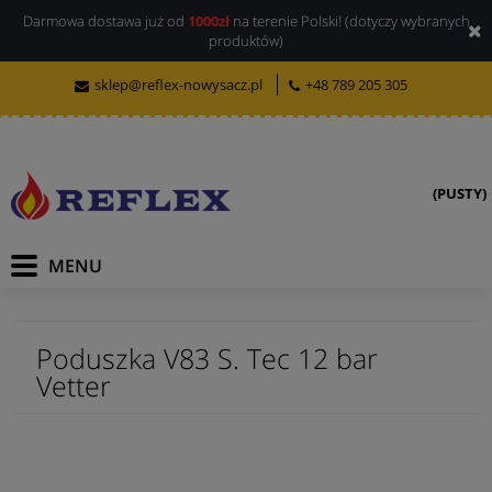
Darmowa dostawa już od
1000zł
na terenie Polski! (dotyczy wybranych
produktów)
sklep@reflex-nowysacz.pl
+48 789 205 305
(PUSTY)
Poduszka V83 S. Tec 12 bar
Vetter