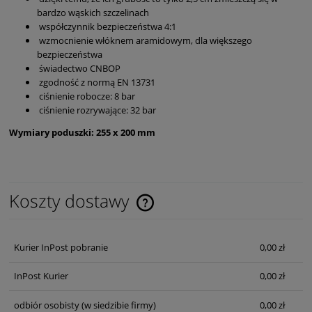
bardzo wąskich szczelinach
współczynnik bezpieczeństwa 4:1
wzmocnienie włóknem aramidowym, dla większego
bezpieczeństwa
świadectwo CNBOP
zgodność z normą EN 13731
ciśnienie robocze: 8 bar
ciśnienie rozrywające: 32 bar
Wymiary poduszki: 255 x 200 mm
Koszty dostawy
Cena nie zawiera ewentualnych kosztów płatności
Kurier InPost pobranie
0,00 zł
InPost Kurier
0,00 zł
odbiór osobisty
(w siedzibie firmy)
0,00 zł