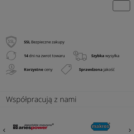
wyślij
SSL
Bezpieczne zakupy
14
dni na zwrot towaru
Szybka
wysyłka
Korzystne
ceny
Sprawdzona
jakość
Współpracują z nami