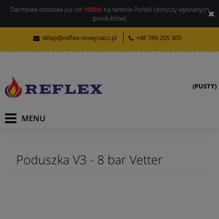
Darmowa dostawa już od
1000zł
na terenie Polski! (dotyczy wybranych
produktów)
sklep@reflex-nowysacz.pl
+48 789 205 305
(PUSTY)
Poduszka V3 - 8 bar Vetter