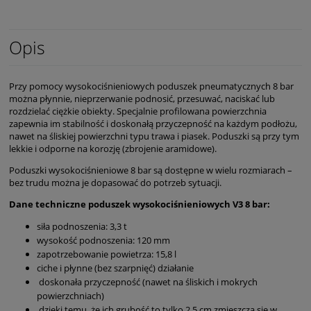
Opis
Przy pomocy wysokociśnieniowych poduszek pneumatycznych 8 bar
można płynnie, nieprzerwanie podnosić, przesuwać, naciskać lub
rozdzielać ciężkie obiekty. Specjalnie profilowana powierzchnia
zapewnia im stabilność i doskonałą przyczepność na każdym podłożu,
nawet na śliskiej powierzchni typu trawa i piasek. Poduszki są przy tym
lekkie i odporne na korozję (zbrojenie aramidowe).
Poduszki wysokociśnieniowe 8 bar są dostępne w wielu rozmiarach –
bez trudu można je dopasować do potrzeb sytuacji.
Dane techniczne poduszek wysokociśnieniowych V3 8 bar:
siła podnoszenia: 3,3 t
wysokość podnoszenia: 120 mm
zapotrzebowanie powietrza: 15,8 l
ciche i płynne (bez szarpnięć) działanie
doskonała przyczepność (nawet na śliskich i mokrych
powierzchniach)
dzięki temu, że ich grubość to tylko 2,5 cm zmieszczą się w