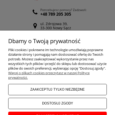
Potrzebujesz pomocy? Zadzwoń:
+48 789 205 305
ul. Zdrojowa 39,
33-300 Nowy Sącz
Odwiedź nasz Facebook
Dbamy o Twoją prywatność
POMOC
Pliki cookies i pokrewne im technologie umożliwiają poprawne
działanie strony i pomagają nam dostosować ofertę do Twoich
potrzeb. Możesz zaakceptować wykorzystanie przez nas
wszystkich tych plików i przejść do sklepu lub dostosować użycie
ZAKUPY
plików do swoich preferencji, wybierając opcję "Dostosuj zgody".
Więcej o plikach cookies przeczytasz w naszej Polityce
prywatności.
MOJE KONTO
ZAAKCEPTUJ TYLKO NIEZBĘDNE
INFORMACJE
DOSTOSUJ ZGODY