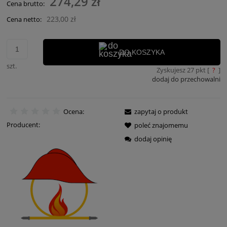
274,29 zł
Cena brutto:
223,00 zł
Cena netto:
DO KOSZYKA
szt.
Zyskujesz
27
pkt [
?
]
dodaj do przechowalni
Ocena:
zapytaj o produkt
Producent:
poleć znajomemu
dodaj opinię