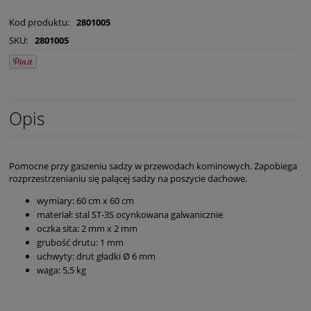
Kod produktu:
2801005
SKU:
2801005
Opis
Pomocne przy gaszeniu sadzy w przewodach kominowych. Zapobiega
rozprzestrzenianiu się palącej sadzy na poszycie dachowe.
wymiary: 60 cm x 60 cm
materiał: stal ST-3S ocynkowana galwanicznie
oczka sita: 2 mm x 2 mm
grubość drutu: 1 mm
uchwyty: drut gładki Ø 6 mm
waga: 5,5 kg