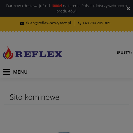
Darmowa dostawa już od
1000zł
na terenie Polski! (dotyczy wybranych
produktów)
sklep@reflex-nowysacz.pl
+48 789 205 305
(PUSTY)
Sito kominowe