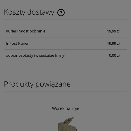
Koszty dostawy
Cena nie zawiera ewentualnych kosztów płatności
Kurier InPost pobranie
19,99 zł
InPost Kurier
19,99 zł
odbiór osobisty
(w siedzibie firmy)
0,00 zł
Produkty powiązane
Worek na roje