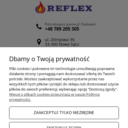
Potrzebujesz pomocy? Zadzwoń:
+48 789 205 305
ul. Zdrojowa 39,
33-300 Nowy Sącz
Odwiedź nasz Facebook
Dbamy o Twoją prywatność
POMOC
Pliki cookies i pokrewne im technologie umożliwiają poprawne
działanie strony i pomagają nam dostosować ofertę do Twoich
potrzeb. Możesz zaakceptować wykorzystanie przez nas
wszystkich tych plików i przejść do sklepu lub dostosować użycie
ZAKUPY
plików do swoich preferencji, wybierając opcję "Dostosuj zgody".
Więcej o plikach cookies przeczytasz w naszej Polityce
prywatności.
MOJE KONTO
ZAAKCEPTUJ TYLKO NIEZBĘDNE
INFORMACJE