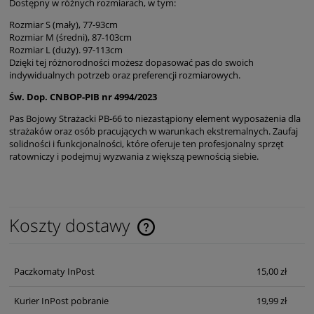
Dostępny w różnych rozmiarach, w tym:
Rozmiar S (mały), 77-93cm
Rozmiar M (średni), 87-103cm
Rozmiar L (duży). 97-113cm
Dzięki tej różnorodności możesz dopasować pas do swoich
indywidualnych potrzeb oraz preferencji rozmiarowych.
Św. Dop. CNBOP-PIB nr 4994/2023
Pas Bojowy Strażacki PB-66 to niezastąpiony element wyposażenia dla
strażaków oraz osób pracujących w warunkach ekstremalnych. Zaufaj
solidności i funkcjonalności, które oferuje ten profesjonalny sprzęt
ratowniczy i podejmuj wyzwania z większą pewnością siebie.
Koszty dostawy
Cena nie zawiera ewentualnych kosztów płatności
Paczkomaty InPost
15,00 zł
Kurier InPost pobranie
19,99 zł