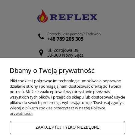
Potrzebujesz pomocy? Zadzwoń:
+48 789 205 305
ul. Zdrojowa 39,
33-300 Nowy Sącz
Odwiedź nasz Facebook
Dbamy o Twoją prywatność
POMOC
Pliki cookies i pokrewne im technologie umożliwiają poprawne
działanie strony i pomagają nam dostosować ofertę do Twoich
potrzeb. Możesz zaakceptować wykorzystanie przez nas
wszystkich tych plików i przejść do sklepu lub dostosować użycie
ZAKUPY
plików do swoich preferencji, wybierając opcję "Dostosuj zgody".
Więcej o plikach cookies przeczytasz w naszej Polityce
prywatności.
MOJE KONTO
ZAAKCEPTUJ TYLKO NIEZBĘDNE