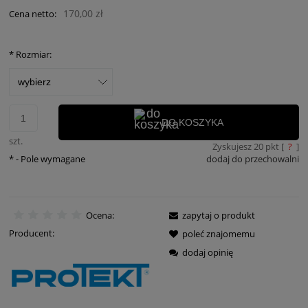
170,00 zł
Cena netto:
*
Rozmiar:
DO KOSZYKA
szt.
Zyskujesz
20
pkt [
?
]
*
- Pole wymagane
dodaj do przechowalni
Ocena:
zapytaj o produkt
Producent:
poleć znajomemu
dodaj opinię