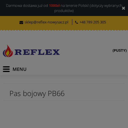
Darmowa dostawa już od
1000zł
na terenie Polski! (dotyczy wybranych
produktów)
sklep@reflex-nowysacz.pl
+48 789 205 305
(PUSTY)
Pas bojowy PB66