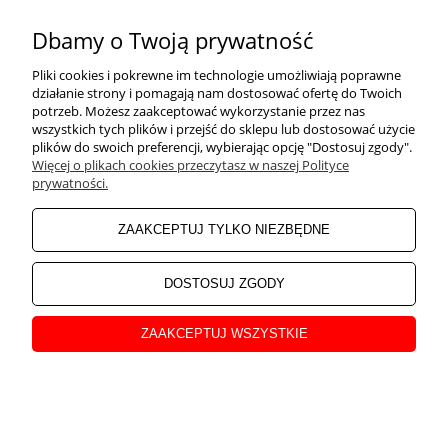
Dbamy o Twoją prywatność
INFORMACJE
Pliki cookies i pokrewne im technologie umożliwiają poprawne
działanie strony i pomagają nam dostosować ofertę do Twoich
potrzeb. Możesz zaakceptować wykorzystanie przez nas
O NAS
wszystkich tych plików i przejść do sklepu lub dostosować użycie
plików do swoich preferencji, wybierając opcję "Dostosuj zgody".
Więcej o plikach cookies przeczytasz w naszej Polityce
pokaż pełną wersję strony
prywatności.
Sklep internetowy Shoper Premium
ZAAKCEPTUJ TYLKO NIEZBĘDNE
DOSTOSUJ ZGODY
ZAAKCEPTUJ WSZYSTKIE