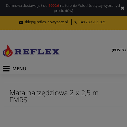
Darmowa dostawa już od
1000zł
na terenie Polski! (dotyczy wybranych
produktów)
sklep@reflex-nowysacz.pl
+48 789 205 305
(PUSTY)
Mata narzędziowa 2 x 2,5 m
FMRS