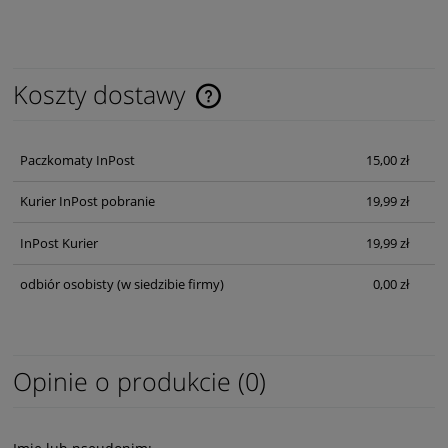
Koszty dostawy
Cena nie zawiera ewentualnych kosztów płatności
Paczkomaty InPost
15,00 zł
Kurier InPost pobranie
19,99 zł
InPost Kurier
19,99 zł
odbiór osobisty
(w siedzibie firmy)
0,00 zł
Opinie o produkcie (0)