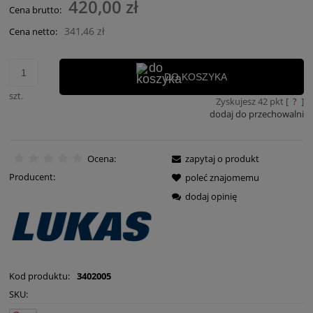
420,00 zł
Cena brutto:
341,46 zł
Cena netto:
DO KOSZYKA
szt.
Zyskujesz
42
pkt [
?
]
dodaj do przechowalni
Ocena:
zapytaj o produkt
Producent:
poleć znajomemu
dodaj opinię
Kod produktu:
3402005
SKU: