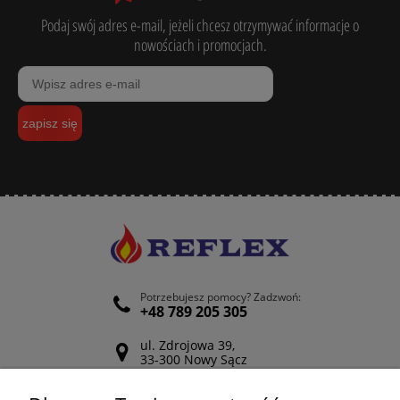
Podaj swój adres e-mail, jeżeli chcesz otrzymywać informacje o
nowościach i promocjach.
zapisz się
Potrzebujesz pomocy? Zadzwoń:
+48 789 205 305
ul. Zdrojowa 39,
33-300 Nowy Sącz
Odwiedź nasz Facebook