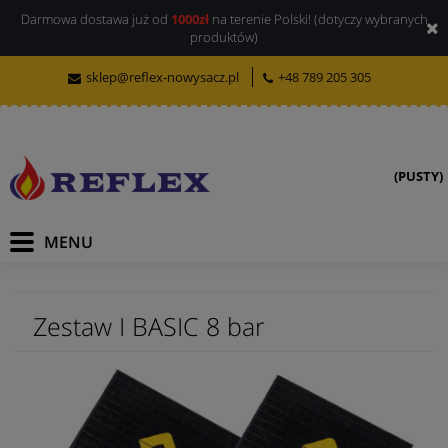
Darmowa dostawa już od
1000zł
na terenie Polski! (dotyczy wybranych
produktów)
sklep@reflex-nowysacz.pl
+48 789 205 305
(PUSTY)
Zestaw I BASIC 8 bar