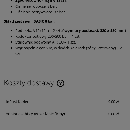
Zgodność z normą EN 13731.
Ciśnienie robocze: 8 bar.
Ciśnienie rozrywające: 32 bar.
Skład zestawu I BASIC 8 bar:
Poduszka V12 (12 t) – 2 szt.
( wymiary poduszki: 320 x 520 mm)
Reduktor butlowy 200/300 bar – 1 szt.
Sterownik podwójny AIR CU – 1 szt.
Wąż napełniający 5 m, w dwóch kolorach (żółty i czerwony) – 2
szt.
Koszty dostawy
Cena nie zawiera ewentualnych kosztów płatności
InPost Kurier
0,00 zł
odbiór osobisty
(w siedzibie firmy)
0,00 zł