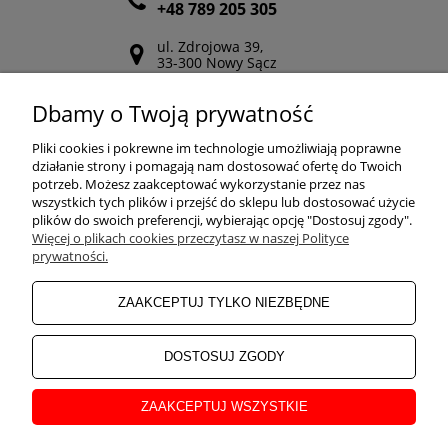
+48 789 205 305
ul. Zdrojowa 39,
33-300 Nowy Sącz
Odwiedź nasz Facebook
Dbamy o Twoją prywatność
POMOC
Pliki cookies i pokrewne im technologie umożliwiają poprawne
działanie strony i pomagają nam dostosować ofertę do Twoich
potrzeb. Możesz zaakceptować wykorzystanie przez nas
wszystkich tych plików i przejść do sklepu lub dostosować użycie
ZAKUPY
plików do swoich preferencji, wybierając opcję "Dostosuj zgody".
Więcej o plikach cookies przeczytasz w naszej Polityce
prywatności.
MOJE KONTO
ZAAKCEPTUJ TYLKO NIEZBĘDNE
INFORMACJE
DOSTOSUJ ZGODY
ZAAKCEPTUJ WSZYSTKIE
O NAS