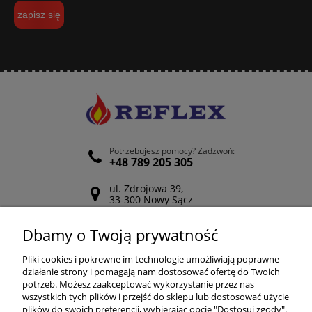
zapisz się
Potrzebujesz pomocy? Zadzwoń:
+48 789 205 305
ul. Zdrojowa 39,
33-300 Nowy Sącz
Odwiedź nasz Facebook
Dbamy o Twoją prywatność
POMOC
Pliki cookies i pokrewne im technologie umożliwiają poprawne
działanie strony i pomagają nam dostosować ofertę do Twoich
potrzeb. Możesz zaakceptować wykorzystanie przez nas
wszystkich tych plików i przejść do sklepu lub dostosować użycie
ZAKUPY
plików do swoich preferencji, wybierając opcję "Dostosuj zgody".