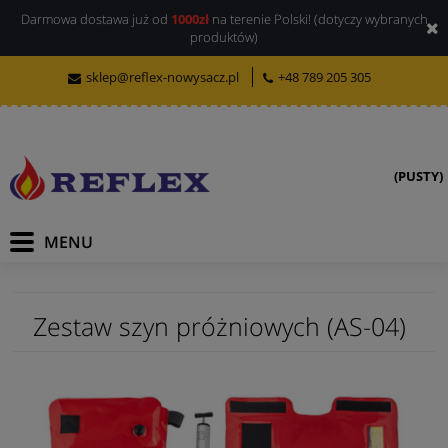
Darmowa dostawa już od
1000zł
na terenie Polski! (dotyczy wybranych
produktów)
sklep@reflex-nowysacz.pl
+48 789 205 305
(PUSTY)
Zestaw szyn próżniowych (AS-04)