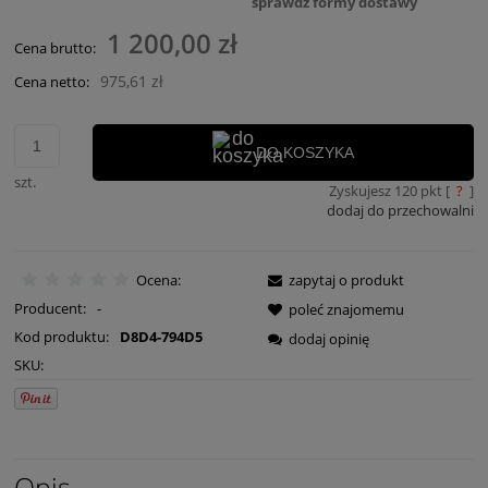
sprawdź formy dostawy
Cena nie zawiera ewentualnych kosztów płatności
1 200,00 zł
Cena brutto:
975,61 zł
Cena netto:
DO KOSZYKA
szt.
Zyskujesz
120
pkt [
?
]
dodaj do przechowalni
Ocena:
zapytaj o produkt
Producent:
-
poleć znajomemu
Kod produktu:
D8D4-794D5
dodaj opinię
SKU:
Opis