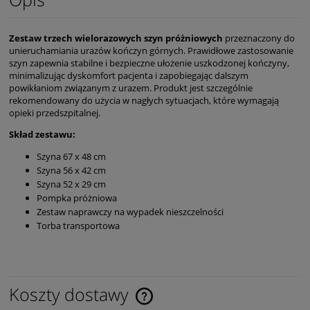
Zestaw trzech wielorazowych szyn próżniowych
przeznaczony do
unieruchamiania urazów kończyn górnych. Prawidłowe zastosowanie
szyn zapewnia stabilne i bezpieczne ułożenie uszkodzonej kończyny,
minimalizując dyskomfort pacjenta i zapobiegając dalszym
powikłaniom związanym z urazem. Produkt jest szczególnie
rekomendowany do użycia w nagłych sytuacjach, które wymagają
opieki przedszpitalnej.
Skład zestawu:
Szyna 67 x 48 cm
Szyna 56 x 42 cm
Szyna 52 x 29 cm
Pompka próżniowa
Zestaw naprawczy na wypadek nieszczelności
Torba transportowa
Koszty dostawy
Cena nie zawiera ewentualnych kosztów płatności