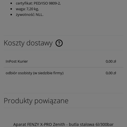
certyfikat: PED/ISO 9809-2,
waga: 7,20 kg,
żywotność: NLL.
Koszty dostawy
Cena nie zawiera ewentualnych kosztów płatności
InPost Kurier
0,00 zł
odbiór osobisty
(w siedzibie firmy)
0,00 zł
Produkty powiązane
Aparat FENZY X-PRO Zenith - butla stalowa 6l/300bar