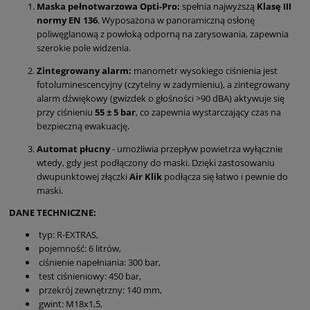
Maska pełnotwarzowa Opti-Pro:
spełnia najwyższą
Klasę III
normy EN 136
. Wyposażona w panoramiczną osłonę
poliwęglanową z powłoką odporną na zarysowania, zapewnia
szerokie pole widzenia.
Zintegrowany alarm:
manometr wysokiego ciśnienia jest
fotoluminescencyjny (czytelny w zadymieniu), a zintegrowany
alarm dźwiękowy (gwizdek o głośności >90 dBA) aktywuje się
przy ciśnieniu
55 ± 5 bar
, co zapewnia wystarczający czas na
bezpieczną ewakuację.
Automat płucny
- umożliwia przepływ powietrza wyłącznie
wtedy, gdy jest podłączony do maski. Dzięki zastosowaniu
dwupunktowej złączki
Air Klik
podłącza się łatwo i pewnie do
maski.
DANE TECHNICZNE:
typ: R-EXTRAS,
pojemność: 6 litrów,
ciśnienie napełniania: 300 bar,
test ciśnieniowy: 450 bar,
przekrój zewnętrzny: 140 mm,
gwint: M18x1,5,