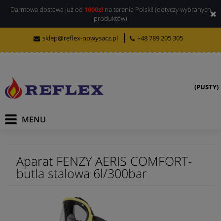
Darmowa dostawa już od
1000zł
na terenie Polski! (dotyczy wybranych
produktów)
sklep@reflex-nowysacz.pl
+48 789 205 305
(PUSTY)
Aparat FENZY AERIS COMFORT-
butla stalowa 6l/300bar