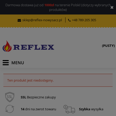
Darmowa dostawa już od
1000zł
na terenie Polski! (dotyczy wybranych
produktów)
sklep@reflex-nowysacz.pl
+48 789 205 305
(PUSTY)
Ten produkt jest niedostępny.
SSL
Bezpieczne zakupy
14
dni na zwrot towaru
Szybka
wysyłka