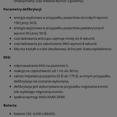
(maksymalny czas trwania wynosi 3 godziny).
Para
metry defibrylacji
energia wyjściowa w przypadku pacjentów dorosłych wynosi
150 J przy 50 Ω,
energia wyjściowa w przypadku pacjentów pediatrycznych
wynosi 50 J przy 50 Ω,
czas ładowania wstrząsu zajmuje mniej niż 8 sekund,
czas ładowania po zakończeniu RKO wynosi 8 sekund,
fala ma kształt e-cube dwufazowa, która jest ścięta wykładniczo.
EKG:
odprowadzenie EKG na poziomie II,
reakcja na częstotliwość od 1 Hz do 30 Hz,
zakres impedancji pacjenta 25 Ω do 175 Ω, w innym przypadku
defibrylacja nie zostanie wykonana,
defibrylacja jest wykonywana w przypadku migotania komór
lub szybkiego migotania komór,
spełnia wymogi ANSI/AAMI DF80.
Bateria:
bateria 12V, 4,2Ah LiMnO2,