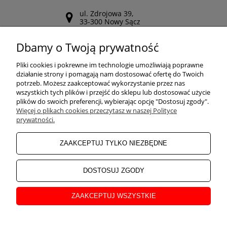
ul. Zdrojowa 39,
33-300 Nowy Sącz
Odwiedź nasz Facebook
Dbamy o Twoją prywatność
POMOC
Pliki cookies i pokrewne im technologie umożliwiają poprawne
działanie strony i pomagają nam dostosować ofertę do Twoich
potrzeb. Możesz zaakceptować wykorzystanie przez nas
wszystkich tych plików i przejść do sklepu lub dostosować użycie
ZAKUPY
plików do swoich preferencji, wybierając opcję "Dostosuj zgody".
Więcej o plikach cookies przeczytasz w naszej Polityce
prywatności.
MOJE KONTO
ZAAKCEPTUJ TYLKO NIEZBĘDNE
INFORMACJE
DOSTOSUJ ZGODY
ZAAKCEPTUJ WSZYSTKIE
O NAS