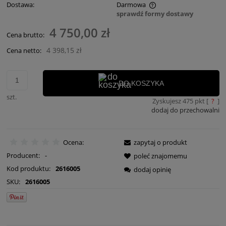
Dostawa:
Darmowa
sprawdź formy dostawy
Cena nie zawiera ewentualnych kosztów płatności
4 750,00 zł
Cena brutto:
4 398,15 zł
Cena netto:
DO KOSZYKA
szt.
Zyskujesz
475
pkt [
?
]
dodaj do przechowalni
Ocena:
zapytaj o produkt
Producent:
-
poleć znajomemu
Kod produktu:
2616005
dodaj opinię
SKU:
2616005