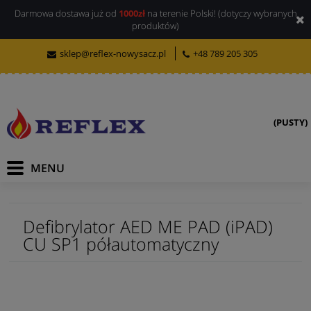
Darmowa dostawa już od
1000zł
na terenie Polski! (dotyczy wybranych
produktów)
sklep@reflex-nowysacz.pl
+48 789 205 305
(PUSTY)
Defibrylator AED ME PAD (iPAD)
CU SP1 półautomatyczny