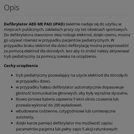
Opis
Defibrylator AED ME PAD (iPAD)
świetnie nadaje się do użytku w
miejscach publicznych, zakładach pracy czy też obiektach sportowych.
Do defibrylatora stworzono dwa rodzaje elektrod, dzięki czemu, można
go używać również w przypadku pacjentów pediatrycznych. W
przypadku braku elektrod dla dzieci defibrylację można przeprowadzić
za pomocą elektrod dla dorosłych, lecz aby to zrobić należy aktywować
tryb pediatryczny za pomocą suwaka na urządzeniu.
Cechy urządzenia
tryb pediatryczny pozwalający na użycie elektrod dla dorosłych
w przypadku dzieci,
w przypadku hałasu defibrylator automatycznie dopasowuje
głośność komunikatów głosowych, aby były wyraźnie słyszalne,
litowo-jonowa bateria zapewnia 5 letni okres czuwania lub
pozwala wykonać do 200 wyładowań,
wbudowane codzienne, cotygodniowe lub comiesięczne
autotesty,
dzięki karcie pamięci defibrylator ma możliwość zapisu
parametrów pacjenta lub pełny zapis 5 akcji ratunkowych