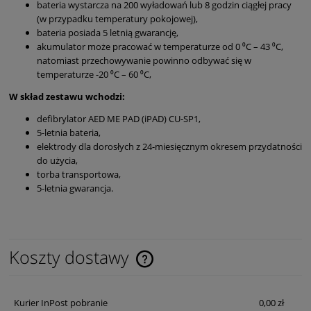
bateria wystarcza na 200 wyładowań lub 8 godzin ciągłej pracy
(w przypadku temperatury pokojowej),
bateria posiada 5 letnią gwarancję,
akumulator może pracować w temperaturze od 0 ⁰C – 43 ⁰C,
natomiast przechowywanie powinno odbywać się w
temperaturze -20 ⁰C – 60 ⁰C,
W skład zestawu wchodzi:
defibrylator AED ME PAD (iPAD) CU-SP1,
5-letnia bateria,
elektrody dla dorosłych z 24-miesięcznym okresem przydatności
do użycia,
torba transportowa,
5-letnia gwarancja.
Koszty dostawy
Cena nie zawiera ewentualnych kosztów płatności
Kurier InPost pobranie
0,00 zł