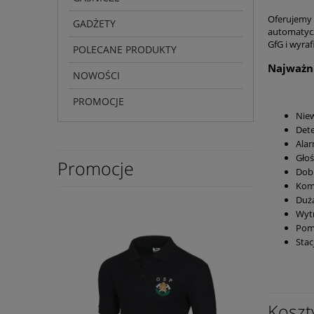
Oferujemy 
GADŻETY
automatyczn
GfG i wyra
POLECANE PRODUKTY
Najważni
NOWOŚCI
PROMOCJE
Niew
Dete
Alar
Głoś
Promocje
Dobr
Komf
Duża
Wyt
Pomp
Stac
Koszt