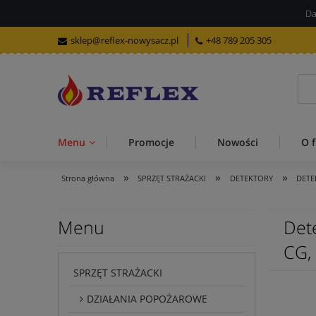
Da
sklep@reflex-nowysacz.pl
+48 789 205 305
Menu
Promocje
Nowości
O f
»
»
»
Strona główna
SPRZĘT STRAŻACKI
DETEKTORY
DETE
Menu
Det
CG, 
SPRZĘT STRAŻACKI
DZIAŁANIA POPOŻAROWE