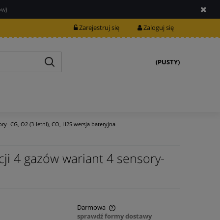
ów)
Zarejestruj się
Zaloguj się
(PUSTY)
ry- CG, O2 (3-letni), CO, H2S wersja bateryjna
cji 4 gazów wariant 4 sensory-
Darmowa
sprawdź formy dostawy