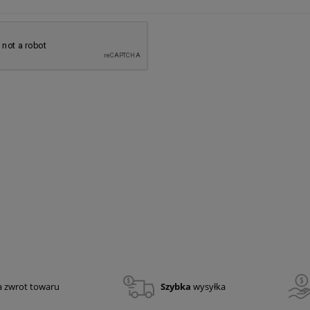
iniarski nr 1
Lampa robocza BearTrap
1 564,71 zł
1 272,12 zł
a zwrot towaru
Szybka
wysyłka