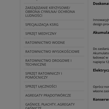
Doskonał
ZARZĄDZANIE KRYZYSOWE/
OBRONA CYWILNA/ OCHRONA
LUDNOŚCI
Innowacyjn
design pro
SPECJALIZACJA KSRG
Akumulat
SPRZĘT MEDYCZNY
RATOWNICTWO WODNE
Do zasilan
RATOWNICTWO WYSOKOŚCIOWE
Akumulator
ładować w s
RATOWNICTWO DROGOWE I
napięcia 12 
TECHNICZNE
Elektryc
SPRZĘT RATOWNICZY I
POMOCNICZY
SPRZĘT ŁĄCZNOŚCI
Oprócz nor
własne zas
AGREGATY PRĄDOTWÓRCZE
Konserwa
GAŚNICE, PŁACHTY, AGREGATY
GAŚNICZE