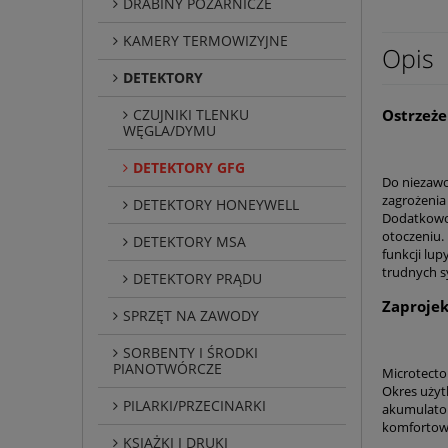
DRABINY POŻARNICZE
KAMERY TERMOWIZYJNE
Opis
DETEKTORY
CZUJNIKI TLENKU
Ostrzeże
WĘGLA/DYMU
DETEKTORY GFG
Do niezaw
zagrożenia
DETEKTORY HONEYWELL
Dodatkowo 
otoczeniu.
DETEKTORY MSA
funkcji lu
trudnych s
DETEKTORY PRĄDU
Zaproje
SPRZĘT NA ZAWODY
SORBENTY I ŚRODKI
PIANOTWÓRCZE
Microtecto
Okres użyt
PILARKI/PRZECINARKI
akumulatoró
komfortow
KSIĄŻKI I DRUKI