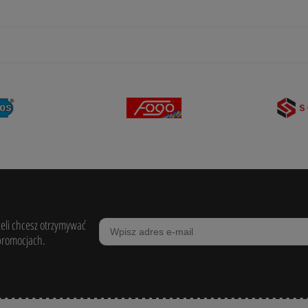
żeli chcesz otrzymywać
promocjach.