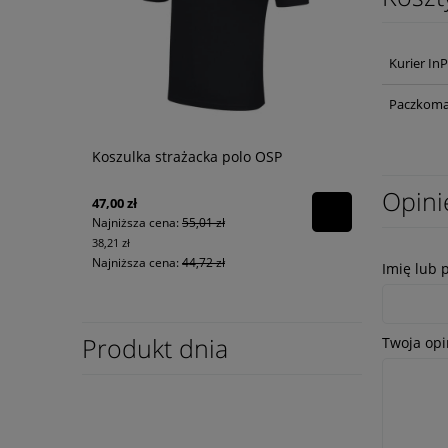
Kurier In
Paczkoma
Koszulka strażacka polo OSP
Opini
47,00 zł
Najniższa cena:
55,01 zł
38,21 zł
Najniższa cena:
44,72 zł
Imię lub 
Produkt dnia
Twoja opi