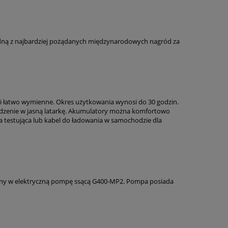
jedną z najbardziej pożądanych międzynarodowych nagród za
o i łatwo wymienne. Okres użytkowania wynosi do 30 godzin.
dzenie w jasną latarkę. Akumulatory można komfortowo
cja testująca lub kabel do ładowania w samochodzie dla
ony w elektryczną pompę ssącą G400-MP2. Pompa posiada