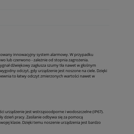
cowany innowacyjny system alarmowy. W przypadku
wo lub czerwono - zależnie od stopnia zagrożenia.
ygnał dźwiękowy zagłusza szumy tła nawet w głośnym
wygodny odczyt, gdy urządzenie jest noszone na ciele. Dzięki
apewnia to łatwy odczyt zmierzonych wartości nawet w
i urządzenie jest wstrząsoodporne i wodoszczelne (IP67).
y dzień pracy. Zasilanie odbywa się za pomocą
swojej klasie. Dzięki temu noszenie urządzenia jest bardzo