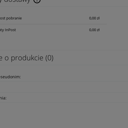
Cena nie zawiera ewentualnych kosztów
Post pobranie
0,00 zł
płatności
ty InPost
0,00 zł
e o produkcie (0)
pseudonim:
nia: