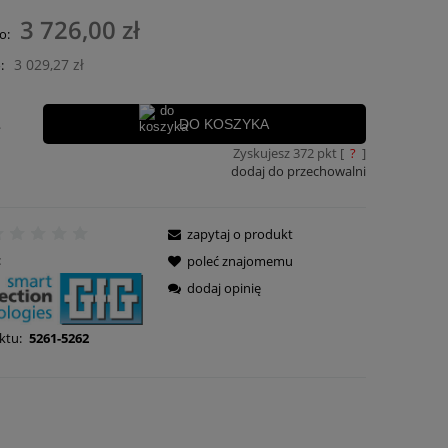
nie zawiera ewentualnych kosztów
3 726,00 zł
o:
ości
3 029,27 zł
:
.
DO KOSZYKA
Zyskujesz
372
pkt [
?
]
dodaj do przechowalni
zapytaj o produkt
:
poleć znajomemu
dodaj opinię
ktu:
5261-5262