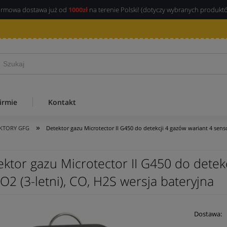
rmowa dostawa już od
1000zł
na terenie Polski! (dotyczy wybranych produkt
irmie
Kontakt
»
KTORY GFG
Detektor gazu Microtector II G450 do detekcji 4 gazów wariant 4 senso
ektor gazu Microtector II G450 do detek
O2 (3-letni), CO, H2S wersja bateryjna
Dostawa: