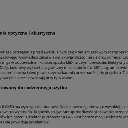
nie optyczne i akustyczne
odnego ostrzegania przed ewentualnym zagrożeniem gazowym został opra
 gazowego wyświetlacz zabarwia się jak sygnalizator na zielono, pomarańczo
miga w odpowiednim kolorze opaska LED na całym obwodzie. Efektywny s
 Duży, kolorowy wyświetlacz graficzny można obrócić o 180°, aby umożliwić 
py (zoom) można łatwo powiększyć wskazania przez naciśnięcie przycisku. Z
ytuacjach, a ręce pozostają przy tym wolne.
ktowany do codziennego użytku
r II G450 ma wytrzymałą obudowę. Dzięki powłoce gumowej o wysokiej jakośc
kowania wynosi do 30 godzin, co gwarantuje możliwość stosowania przez cał
w lub baterii. Detektor Microtector II G450 jest bardzo mały i najlżejszy w 
e i nie powoduje problemów.