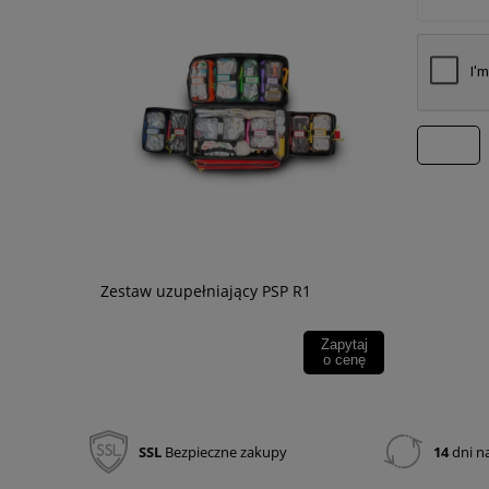
wyślij
Zestaw kom
Zestaw uzupełniający PSP R1
340,00 zł
Zapytaj
o cenę
276,42 zł
SSL
Bezpieczne zakupy
14
dni n