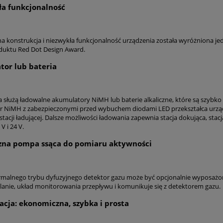
a funkcjonalność
a konstrukcja i niezwykła funkcjonalność urządzenia została wyróżniona 
duktu Red Dot Design Award.
or lub bateria
ia służą ładowalne akumulatory NiMH lub baterie alkaliczne, które są szybk
 NiMH z zabezpieczonymi przed wybuchem diodami LED przekształca urzą
tacji ładującej. Dalsze możliwości ładowania zapewnia stacja dokująca, sta
V i 24 V.
zna pompa ssąca do pomiaru aktywności
malnego trybu dyfuzyjnego detektor gazu może być opcjonalnie wyposaż
ilanie, układ monitorowania przepływu i komunikuje się z detektorem gazu.
cja: ekonomiczna, szybka i prosta