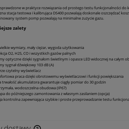
sprawdzone w praktyce rozwiązania od prostego testu funkcjonalności do ko
a stacja testowa i kalibrująca DS400 pozwalają doskonale oszczędzać koszty,
finowany system pomp pozwalają na minimalne zużycie gazu.
ejsze zalety
ielkie wymiary, mały ciężar, wygoda użytkowania
kcja O2, H2S, CO i wszystkich gazów palnych
my optyczne dzięki sygnałom świetlnym i opasce LED widocznej na całym o
ny sygnał dźwiękowy 103 dB (A)
ze czytelny wyświetlacz
ortowa praca dzięki obrotowemu wyświetlaczowi i funkcji powiększania
 trwałość akumulatora gwarantuje ciągły pomiar do 30 godzin
rzymała, wodoszczelna obudowa (IP67)
a do późniejszego zamontowania z własnym zasilaniem (opcja)
ja kontrolna zapewniająca szybkie i proste przeprowadzanie testu funkcjona
y dostawy