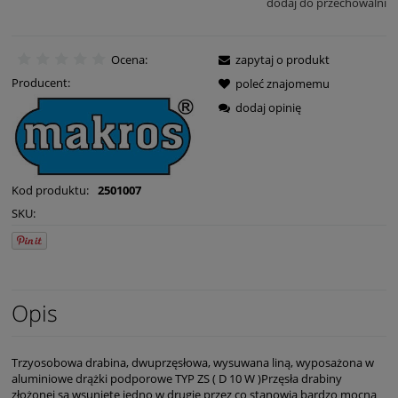
dodaj do przechowalni
Ocena:
zapytaj o produkt
Producent:
poleć znajomemu
dodaj opinię
Kod produktu:
2501007
SKU:
Opis
Trzyosobowa drabina, dwuprzęsłowa, wysuwana liną, wyposażona w
aluminiowe drążki podporowe TYP ZS ( D 10 W )Przęsła drabiny
złożonej są wsunięte jedno w drugie przez co stanowią bardzo mocną