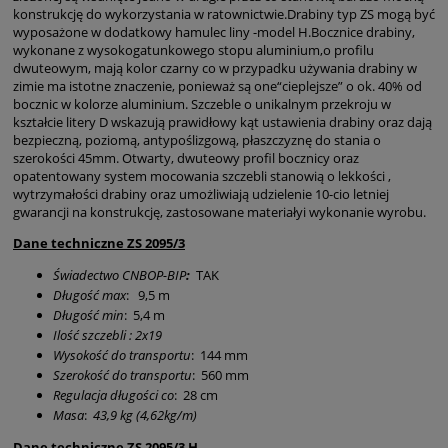
konstrukcję do wykorzystania w ratownictwie.Drabiny typ ZS mogą być
wyposażone w dodatkowy hamulec liny -model H.Bocznice drabiny,
wykonane z wysokogatunkowego stopu aluminium,o profilu
dwuteowym, mają kolor czarny co w przypadku używania drabiny w
zimie ma istotne znaczenie, ponieważ są one“cieplejsze” o ok. 40% od
bocznic w kolorze aluminium. Szczeble o unikalnym przekroju w
kształcie litery D wskazują prawidłowy kąt ustawienia drabiny oraz dają
bezpieczną, poziomą, antypoślizgową, płaszczyznę do stania o
szerokości 45mm. Otwarty, dwuteowy profil bocznicy oraz
opatentowany system mocowania szczebli stanowią o lekkości ,
wytrzymałości drabiny oraz umożliwiają udzielenie 10-cio letniej
gwarancji na konstrukcję, zastosowane materiałyi wykonanie wyrobu.
Dane techniczne ZS 2095/3
Świadectwo CNBOP-BIP
:
TAK
Długość max
: 9,5 m
Długość min
: 5,4 m
Ilość szczebli : 2x19
Wysokość do transportu
: 144 mm
Szerokość do transportu
: 560 mm
Regulacja długości co
: 28 cm
Masa
:
43,9 kg
(4,62kg/m)
Dane techniczne ZS 2095/3 H