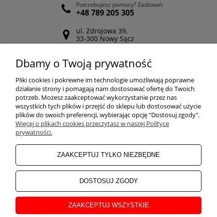
Potrzebujesz pomocy? Zadzwoń:
+48 789 205 305
ul. Zdrojowa 39,
33-300 Nowy Sącz
Odwiedź nasz Facebook
Dbamy o Twoją prywatność
POMOC
Pliki cookies i pokrewne im technologie umożliwiają poprawne
działanie strony i pomagają nam dostosować ofertę do Twoich
potrzeb. Możesz zaakceptować wykorzystanie przez nas
wszystkich tych plików i przejść do sklepu lub dostosować użycie
ZAKUPY
plików do swoich preferencji, wybierając opcję "Dostosuj zgody".
Więcej o plikach cookies przeczytasz w naszej Polityce
prywatności.
MOJE KONTO
ZAAKCEPTUJ TYLKO NIEZBĘDNE
INFORMACJE
DOSTOSUJ ZGODY
ZAAKCEPTUJ WSZYSTKIE
O NAS