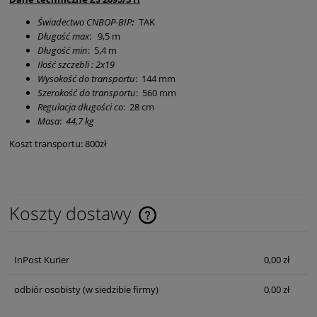
Świadectwo CNBOP-BIP
:
TAK
Długość max
: 9,5 m
Długość min
: 5,4 m
Ilość szczebli : 2x19
Wysokość do transportu
: 144 mm
Szerokość do transportu
: 560 mm
Regulacja długości co
: 28 cm
Masa
:
44,7 kg
Koszt transportu: 800zł
Koszty dostawy
Cena nie zawiera ewentualnych kosztów płatności
InPost Kurier
0,00 zł
odbiór osobisty
(w siedzibie firmy)
0,00 zł