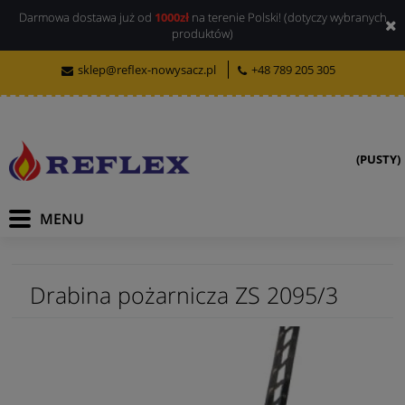
Darmowa dostawa już od
1000zł
na terenie Polski! (dotyczy wybranych
produktów)
sklep@reflex-nowysacz.pl
+48 789 205 305
(PUSTY)
Drabina pożarnicza ZS 2095/3