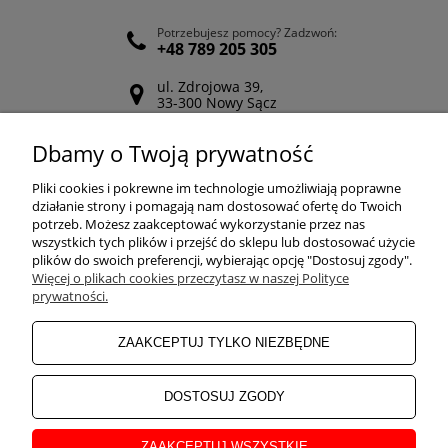
Potrzebujesz pomocy? Zadzwoń:
+48 789 205 305
ul. Zdrojowa 39,
33-300 Nowy Sącz
Odwiedź nasz Facebook
Dbamy o Twoją prywatność
POMOC
Pliki cookies i pokrewne im technologie umożliwiają poprawne
działanie strony i pomagają nam dostosować ofertę do Twoich
potrzeb. Możesz zaakceptować wykorzystanie przez nas
wszystkich tych plików i przejść do sklepu lub dostosować użycie
ZAKUPY
plików do swoich preferencji, wybierając opcję "Dostosuj zgody".
Więcej o plikach cookies przeczytasz w naszej Polityce
prywatności.
MOJE KONTO
ZAAKCEPTUJ TYLKO NIEZBĘDNE
INFORMACJE
DOSTOSUJ ZGODY
ZAAKCEPTUJ WSZYSTKIE