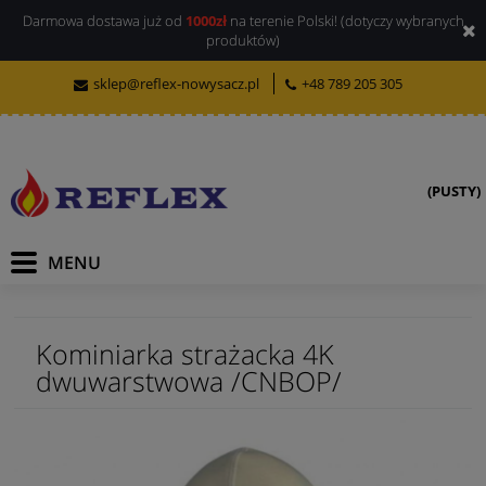
Darmowa dostawa już od
1000zł
na terenie Polski! (dotyczy wybranych
produktów)
sklep@reflex-nowysacz.pl
+48 789 205 305
(PUSTY)
Kominiarka strażacka 4K
dwuwarstwowa /CNBOP/