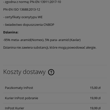
- zgodna z normą: PN-EN 13911:2017-10
PN-EN ISO 13688:2013-12
- certyfikaty ocenytypu WE
- świadectwo dopuszczenia CNBOP
Dzianina:
-95% meta- aramid(Nomex), 5% para- aramid (Kavlar)
Dzianina nie zawiera substancji, które mogą powodować alergie.
Koszty dostawy
Cena nie zawiera ewentualnych kosztów płatności
Paczkomaty InPost
15,00 zł
Kurier InPost pobranie
19,99 zł
InPost Kurier
19,99 zł