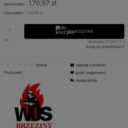
170,97 zł
Cena brutto:
139,00 zł
Cena netto:
DO KOSZYKA
szt.
Zyskujesz
17
pkt [
?
]
dodaj do przechowalni
Ocena:
zapytaj o produkt
Producent:
poleć znajomemu
dodaj opinię