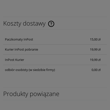
Koszty dostawy
Cena nie zawiera ewentualnych kosztów płatności
Paczkomaty InPost
15,00 zł
Kurier InPost pobranie
19,99 zł
InPost Kurier
19,99 zł
odbiór osobisty
(w siedzibie firmy)
0,00 zł
Produkty powiązane