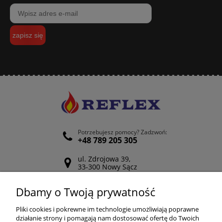
zapisz się
Potrzebujesz pomocy? Zadzwoń:
+48 789 205 305
ul. Zdrojowa 39,
33-300 Nowy Sącz
Odwiedź nasz Facebook
Dbamy o Twoją prywatność
POMOC
Pliki cookies i pokrewne im technologie umożliwiają poprawne
działanie strony i pomagają nam dostosować ofertę do Twoich