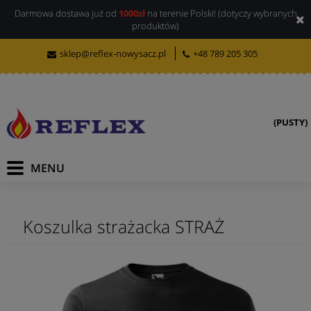
Darmowa dostawa już od
1000zł
na terenie Polski! (dotyczy wybranych
produktów)
sklep@reflex-nowysacz.pl
+48 789 205 305
(PUSTY)
Koszulka strażacka STRAŻ