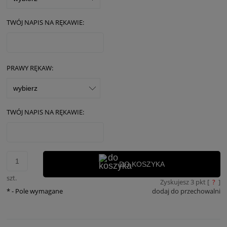
TWÓJ NAPIS NA RĘKAWIE:
PRAWY RĘKAW:
TWÓJ NAPIS NA RĘKAWIE:
DO KOSZYKA
szt.
Zyskujesz
3
pkt [
?
]
*
- Pole wymagane
dodaj do przechowalni