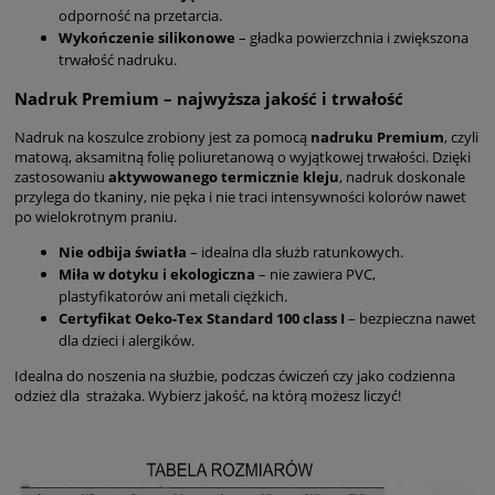
odporność na przetarcia.
Wykończenie silikonowe
– gładka powierzchnia i zwiększona
trwałość nadruku.
Nadruk Premium – najwyższa jakość i trwałość
Nadruk na koszulce zrobiony jest za pomocą
nadruku Premium
, czyli
matową, aksamitną folię poliuretanową o wyjątkowej trwałości. Dzięki
zastosowaniu
aktywowanego termicznie kleju
, nadruk doskonale
przylega do tkaniny, nie pęka i nie traci intensywności kolorów nawet
po wielokrotnym praniu.
Nie odbija światła
– idealna dla służb ratunkowych.
Miła w dotyku i ekologiczna
– nie zawiera PVC,
plastyfikatorów ani metali ciężkich.
Certyfikat Oeko-Tex Standard 100 class I
– bezpieczna nawet
dla dzieci i alergików.
Idealna do noszenia na służbie, podczas ćwiczeń czy jako codzienna
odzież dla strażaka. Wybierz jakość, na którą możesz liczyć!