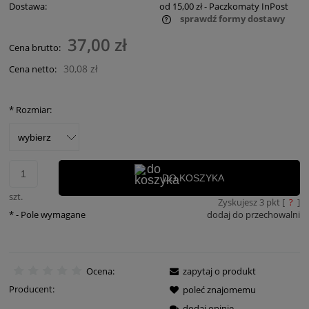
Dostawa:
od 15,00 zł
- Paczkomaty InPost
sprawdź formy dostawy
Cena nie zawiera ewentualnych kosztów płatności
37,00 zł
Cena brutto:
30,08 zł
Cena netto:
*
Rozmiar:
DO KOSZYKA
szt.
Zyskujesz
3
pkt [
?
]
*
- Pole wymagane
dodaj do przechowalni
Ocena:
zapytaj o produkt
Producent:
poleć znajomemu
dodaj opinię