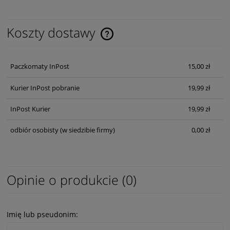
Koszty dostawy
Cena nie zawiera ewentualnych kosztów płatności
Paczkomaty InPost
15,00 zł
Kurier InPost pobranie
19,99 zł
InPost Kurier
19,99 zł
odbiór osobisty
(w siedzibie firmy)
0,00 zł
Opinie o produkcie (0)
Imię lub pseudonim: