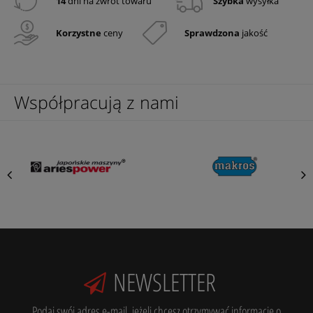
14
dni na zwrot towaru
Szybka
wysyłka
Korzystne
ceny
Sprawdzona
jakość
Współpracują z nami
NEWSLETTER
Podaj swój adres e-mail, jeżeli chcesz otrzymywać informacje o