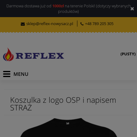
Darmowa dostawa już od
1000zł
na terenie Polski! (dotyczy wybranych
produktów)
sklep@reflex-nowysacz.pl
+48 789 205 305
(PUSTY)
Koszulka z logo OSP i napisem
STRAŻ