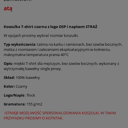
atą
Koszulka T-shirt czarna z logo OSP i napisem STRAŻ
W opcjach prosimy wybrać rozmiar koszulki.
Typ wykończenia
: taśma na karku i ramionach, bez szwów bocznych,
metka z rozmiarem i zaleceniami eksploatacyjnymi w kołnierzu,
maksymalna temperatura prania 40°C
Opis:
miękki T-shirt dla mężczyzn, bez szwów bocznych, wykonany z
wytrzymałej bawełny single jersey.
Skład:
100% bawełny
Kolor:
Czarny
Logo/Napis
: flock
Gramatura:
155 g/m2
ISTNIEJE MOŻLIWOŚĆ SPERSONALIZOWANIA KOSZULKI, W TAKIM
PRZYPADKU PROSIMY O KOTNTAK.