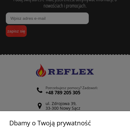
nowościach i promocjach.
zapisz się
Potrzebujesz pomocy? Zadzwoń:
+48 789 205 305
ul. Zdrojowa 39,
33-300 Nowy Sącz
Odwiedź nasz Facebook
Dbamy o Twoją prywatność