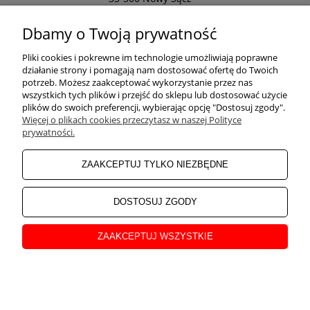
Odwiedź nasz Facebook
Dbamy o Twoją prywatność
POMOC
Pliki cookies i pokrewne im technologie umożliwiają poprawne
działanie strony i pomagają nam dostosować ofertę do Twoich
potrzeb. Możesz zaakceptować wykorzystanie przez nas
wszystkich tych plików i przejść do sklepu lub dostosować użycie
ZAKUPY
plików do swoich preferencji, wybierając opcję "Dostosuj zgody".
Więcej o plikach cookies przeczytasz w naszej Polityce
prywatności.
MOJE KONTO
ZAAKCEPTUJ TYLKO NIEZBĘDNE
INFORMACJE
DOSTOSUJ ZGODY
ZAAKCEPTUJ WSZYSTKIE
O NAS
pokaż pełną wersję strony
Sklep internetowy Shoper Premium