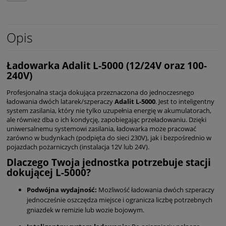
Opis
Ładowarka Adalit L-5000 (12/24V oraz 100-
240V)
Profesjonalna stacja dokująca przeznaczona do jednoczesnego
ładowania dwóch latarek/szperaczy
Adalit L-5000
. Jest to inteligentny
system zasilania, który nie tylko uzupełnia energię w akumulatorach,
ale również dba o ich kondycję, zapobiegając przeładowaniu. Dzięki
uniwersalnemu systemowi zasilania, ładowarka może pracować
zarówno w budynkach (podpięta do sieci 230V), jak i bezpośrednio w
pojazdach pożarniczych (instalacja 12V lub 24V).
Dlaczego Twoja jednostka potrzebuje stacji
dokującej L-5000?
Podwójna wydajność:
Możliwość ładowania dwóch szperaczy
jednocześnie oszczędza miejsce i ogranicza liczbę potrzebnych
gniazdek w remizie lub wozie bojowym.