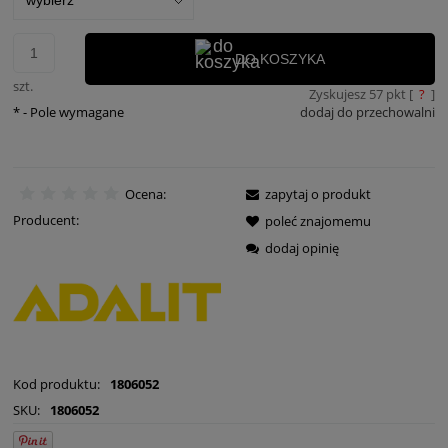
DO KOSZYKA
szt.
Zyskujesz
57
pkt [
?
]
*
- Pole wymagane
dodaj do przechowalni
Ocena:
zapytaj o produkt
Producent:
poleć znajomemu
dodaj opinię
Kod produktu:
1806052
SKU:
1806052