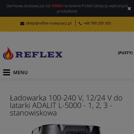
Darmowa dostawa już od
1000zł
na terenie Polski! (dotyczy wybranych
produktów)
sklep@reflex-nowysacz.pl
+48 789 205 305
(PUSTY)
Ładowarka 100-240 V, 12/24 V do
latarki ADALIT L-5000 - 1, 2, 3 -
stanowiskowa