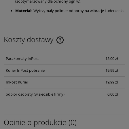
(zoptymalizowany dla ochrony ogniw).
Materiał:
Wytrzymały polimer odporny na wibracje i uderzenia.
Koszty dostawy
Cena nie zawiera ewentualnych kosztów płatności
Paczkomaty InPost
15,00 zł
Kurier InPost pobranie
19,99 zł
InPost Kurier
19,99 zł
odbiór osobisty
(w siedzibie firmy)
0,00 zł
Opinie o produkcie (0)