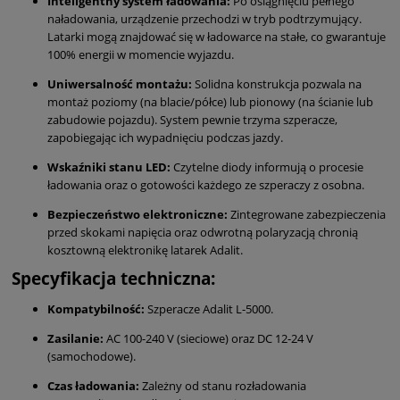
Inteligentny system ładowania:
Po osiągnięciu pełnego
naładowania, urządzenie przechodzi w tryb podtrzymujący.
Latarki mogą znajdować się w ładowarce na stałe, co gwarantuje
100% energii w momencie wyjazdu.
Uniwersalność montażu:
Solidna konstrukcja pozwala na
montaż poziomy (na blacie/półce) lub pionowy (na ścianie lub
zabudowie pojazdu). System pewnie trzyma szperacze,
zapobiegając ich wypadnięciu podczas jazdy.
Wskaźniki stanu LED:
Czytelne diody informują o procesie
ładowania oraz o gotowości każdego ze szperaczy z osobna.
Bezpieczeństwo elektroniczne:
Zintegrowane zabezpieczenia
przed skokami napięcia oraz odwrotną polaryzacją chronią
kosztowną elektronikę latarek Adalit.
Specyfikacja techniczna:
Kompatybilność:
Szperacze Adalit L-5000.
Zasilanie:
AC 100-240 V (sieciowe) oraz DC 12-24 V
(samochodowe).
Czas ładowania:
Zależny od stanu rozładowania