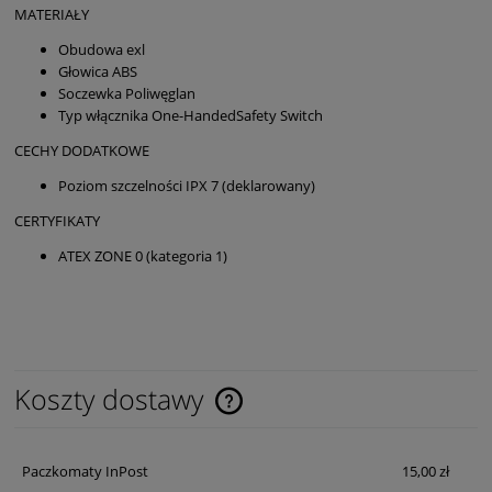
MATERIAŁY
Obudowa exl
Głowica ABS
Soczewka Poliwęglan
Typ włącznika One-HandedSafety Switch
CECHY DODATKOWE
Poziom szczelności IPX 7 (deklarowany)
CERTYFIKATY
ATEX ZONE 0 (kategoria 1)
Koszty dostawy
Cena nie zawiera ewentualnych kosztów płatności
Paczkomaty InPost
15,00 zł