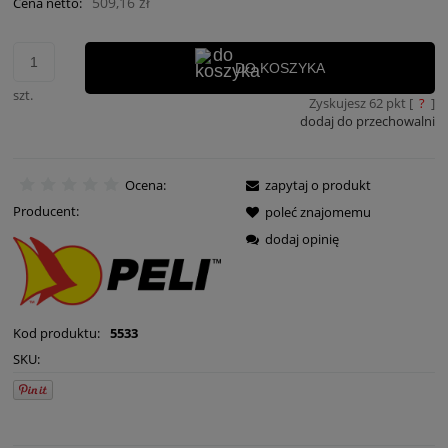
509,16 zł
Cena netto:
DO KOSZYKA
szt.
Zyskujesz
62
pkt [
?
]
dodaj do przechowalni
Ocena:
zapytaj o produkt
Producent:
poleć znajomemu
dodaj opinię
Kod produktu:
5533
SKU: