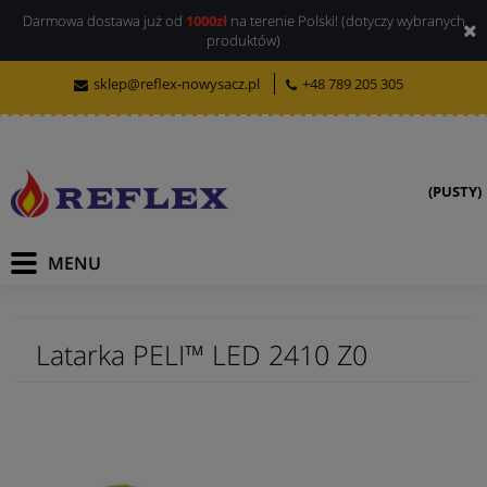
Darmowa dostawa już od
1000zł
na terenie Polski! (dotyczy wybranych
produktów)
sklep@reflex-nowysacz.pl
+48 789 205 305
(PUSTY)
Latarka PELI™ LED 2410 Z0