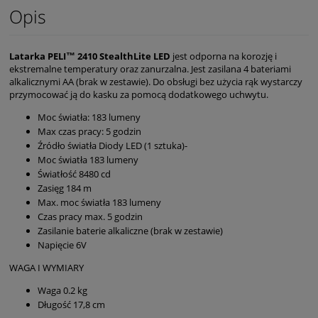
Opis
Latarka PELI™ 2410 StealthLite LED
jest odporna na korozję i
ekstremalne temperatury oraz zanurzalna. Jest zasilana 4 bateriami
alkalicznymi AA (brak w zestawie). Do obsługi bez użycia rąk wystarczy
przymocować ją do kasku za pomocą dodatkowego uchwytu.
Moc światła: 183 lumeny
Max czas pracy: 5 godzin
Źródło światła Diody LED (1 sztuka)-
Moc światła 183 lumeny
Światłość 8480 cd
Zasięg 184 m
Max. moc światła 183 lumeny
Czas pracy max. 5 godzin
Zasilanie baterie alkaliczne (brak w zestawie)
Napięcie 6V
WAGA I WYMIARY
Waga 0.2 kg
Długość 17,8 cm