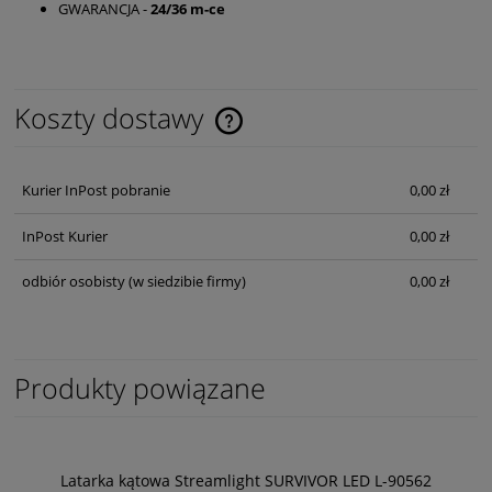
GWARANCJA -
24/36 m-ce
Koszty dostawy
Cena nie zawiera ewentualnych kosztów płatności
Kurier InPost pobranie
0,00 zł
InPost Kurier
0,00 zł
odbiór osobisty
(w siedzibie firmy)
0,00 zł
Produkty powiązane
Latarka kątowa Streamlight SURVIVOR LED L-90562