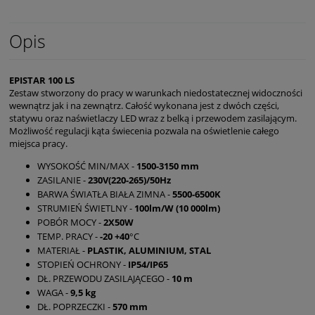
Opis
EPISTAR 100 LS
Zestaw stworzony do pracy w warunkach niedostatecznej widoczności
wewnątrz jak i na zewnątrz. Całość wykonana jest z dwóch części,
statywu oraz naświetlaczy LED wraz z belką i przewodem zasilającym.
Możliwość regulacji kąta świecenia pozwala na oświetlenie całego
miejsca pracy.
WYSOKOŚĆ MIN/MAX -
1500-3150 mm
ZASILANIE -
230V(220-265)/50Hz
BARWA ŚWIATŁA BIAŁA ZIMNA -
5500-6500K
STRUMIEŃ ŚWIETLNY -
100lm/W (10 000lm)
POBÓR MOCY -
2X50W
TEMP. PRACY -
-20 +40
°C
MATERIAŁ -
PLASTIK, ALUMINIUM, STAL
STOPIEŃ OCHRONY -
IP54/IP65
DŁ. PRZEWODU ZASILAJĄCEGO -
10 m
WAGA -
9,5 kg
DŁ. POPRZECZKI -
570 mm