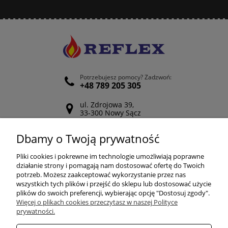
Potrzebujesz pomocy? Zadzwoń:
+48 789 205 305
ul. Zdrojowa 39,
33-300 Nowy Sącz
Odwiedź nasz Facebook
Dbamy o Twoją prywatność
POMOC
Pliki cookies i pokrewne im technologie umożliwiają poprawne
działanie strony i pomagają nam dostosować ofertę do Twoich
potrzeb. Możesz zaakceptować wykorzystanie przez nas
wszystkich tych plików i przejść do sklepu lub dostosować użycie
ZAKUPY
plików do swoich preferencji, wybierając opcję "Dostosuj zgody".
Więcej o plikach cookies przeczytasz w naszej Polityce
prywatności.
MOJE KONTO