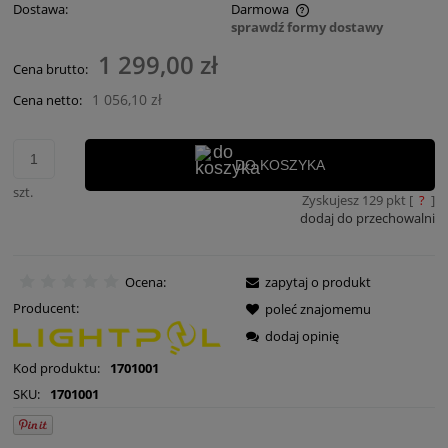
Dostawa:
Darmowa
sprawdź formy dostawy
Cena nie zawiera ewentualnych kosztów płatności
1 299,00 zł
Cena brutto:
1 056,10 zł
Cena netto:
DO KOSZYKA
szt.
Zyskujesz
129
pkt [
?
]
dodaj do przechowalni
Ocena:
zapytaj o produkt
Producent:
poleć znajomemu
dodaj opinię
Kod produktu:
1701001
SKU:
1701001