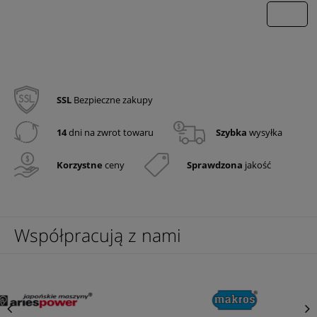
wyślij
SSL
Bezpieczne zakupy
14
dni na zwrot towaru
Szybka
wysyłka
Korzystne
ceny
Sprawdzona
jakość
Współpracują z nami