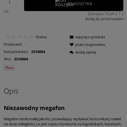
DO KOSZYKA
szt.
Zyskujesz
19
pkt [
?
]
dodaj do przechowalni
Ocena:
zapytaj o produkt
Producent:
-
poleć znajomemu
Kod produktu:
2310004
dodaj opinię
SKU:
2310004
Opis
Niezawodny megafon
Megafon doskonałej jakości, pozwalający wydawać komunikaty nawet
na duże odległości, co jest często konieczne na kąpieliskach, basenach,