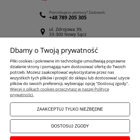
Potrzebujesz pomocy? Zadzwoń:
+48 789 205 305
ul. Zdrojowa 39,
33-300 Nowy Sącz
Odwiedź nasz Facebook
Dbamy o Twoją prywatność
POMOC
Pliki cookies i pokrewne im technologie umożliwiają poprawne
działanie strony i pomagają nam dostosować ofertę do Twoich
potrzeb. Możesz zaakceptować wykorzystanie przez nas
wszystkich tych plików i przejść do sklepu lub dostosować użycie
ZAKUPY
plików do swoich preferencji, wybierając opcję "Dostosuj zgody".
Więcej o plikach cookies przeczytasz w naszej Polityce
prywatności.
MOJE KONTO
ZAAKCEPTUJ TYLKO NIEZBĘDNE
INFORMACJE
DOSTOSUJ ZGODY