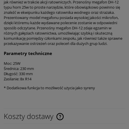
jak również w trakcie akcji ratowniczych. Przenośny megafon DH-12
typu horn 25w to proste narzędzie, które obowiązkowo powinno się
znaleźć w ekwipunku każdego ratownika wodnego oraz strażaka.
Prezentowany model megafonu posiada wysokiej jakości mikrofon,
dzięki któremu każde wydawane polecenie zostanie w odpowiedni
sposób odczytane. Przenośny megafon DH-12 zdaje egzamin w
różnych gałęziach ratownictwa, umożliwiając szybką i skuteczną
komunikację pomiędzy członkami zespołu, jak również także sprawne
przekazywanie ostrzeżeń oraz poleceń dla dużych grup ludzi.
Parametry techniczne
Moc: 25W
Średnica: 230 mm
Długość: 330 mm
Zasilanie: 8x R14
* Dodatkowa funkcja to możliwość użycia jako syreny
Koszty dostawy
Cena nie zawiera ewentualnych kosztów płatności