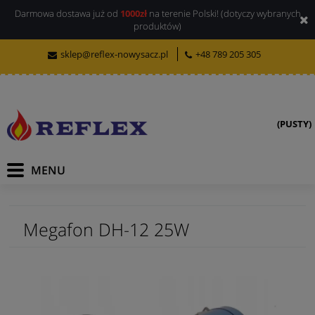
Darmowa dostawa już od
1000zł
na terenie Polski! (dotyczy wybranych
produktów)
sklep@reflex-nowysacz.pl
+48 789 205 305
(PUSTY)
Megafon DH-12 25W