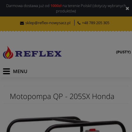
Darmowa dostawa już od
1000zł
na terenie Polski! (dotyczy wybranych
produktów)
sklep@reflex-nowysacz.pl
+48 789 205 305
(PUSTY)
Motopompa QP - 205SX Honda