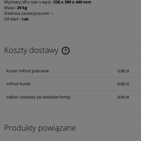
Wymiary (dł x szer x wys) :
526 x 389 x 440 mm
Masa :
29 kg
Średnica zanieczyszczeń :
-
Oil Alert :
tak
Koszty dostawy
Cena nie zawiera ewentualnych kosztów płatności
Kurier InPost pobranie
0,00 zł
InPost Kurier
0,00 zł
odbiór osobisty
(w siedzibie firmy)
0,00 zł
Produkty powiązane