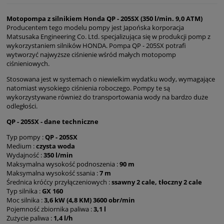
Motopompa z silnikiem Honda QP - 205SX (350 l/min. 9,0 ATM)
Producentem tego modelu pompy jest Japońska korporacja
Matsusaka Engineering Co. Ltd. specjalizująca się w produkcji pomp z
wykorzystaniem silników HONDA. Pompa QP - 205SX potrafi
wytworzyć najwyższe ciśnienie wśród małych motopomp
ciśnieniowych.
Stosowana jest w systemach o niewielkim wydatku wody, wymagające
natomiast wysokiego ciśnienia roboczego. Pompy te są
wykorzystywane również do transportowania wody na bardzo duże
odległości.
QP - 205SX - dane techniczne
Typ pompy :
QP - 205SX
Medium :
czysta woda
Wydajność :
350 l/min
Maksymalna wysokość podnoszenia :
90 m
Maksymalna wysokość ssania :
7 m
Średnica króćcy przyłączeniowych :
ssawny 2 cale, tłoczny 2 cale
Typ silnika :
GX 160
Moc silnika :
3,6 kW (4,8 KM) 3600 obr/min
Pojemność zbiornika paliwa :
3,1 l
Zużycie paliwa :
1,4 l/h