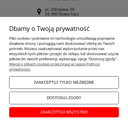
ul. Zdrojowa 39,
33-300 Nowy Sącz
Odwiedź nasz Facebook
Dbamy o Twoją prywatność
POMOC
Pliki cookies i pokrewne im technologie umożliwiają poprawne
działanie strony i pomagają nam dostosować ofertę do Twoich
potrzeb. Możesz zaakceptować wykorzystanie przez nas
wszystkich tych plików i przejść do sklepu lub dostosować użycie
ZAKUPY
plików do swoich preferencji, wybierając opcję "Dostosuj zgody".
Więcej o plikach cookies przeczytasz w naszej Polityce
prywatności.
MOJE KONTO
ZAAKCEPTUJ TYLKO NIEZBĘDNE
INFORMACJE
DOSTOSUJ ZGODY
ZAAKCEPTUJ WSZYSTKIE
O NAS