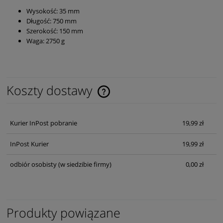
Wysokość: 35 mm
Długość: 750 mm
Szerokość: 150 mm
Waga: 2750 g
Koszty dostawy
Cena nie zawiera ewentualnych kosztów płatności
Kurier InPost pobranie
19,99 zł
InPost Kurier
19,99 zł
odbiór osobisty
(w siedzibie firmy)
0,00 zł
Produkty powiązane