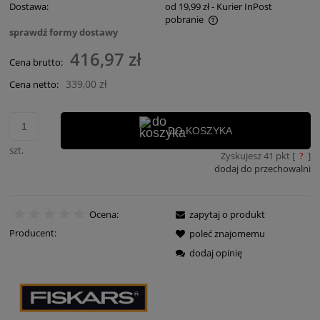
Dostawa:
od 19,99 zł
- Kurier InPost
pobranie
sprawdź formy dostawy
Cena nie zawiera ewentualnych kosztów płatności
416,97 zł
Cena brutto:
339,00 zł
Cena netto:
DO KOSZYKA
szt.
Zyskujesz
41
pkt [
?
]
dodaj do przechowalni
Ocena:
zapytaj o produkt
Producent:
poleć znajomemu
dodaj opinię