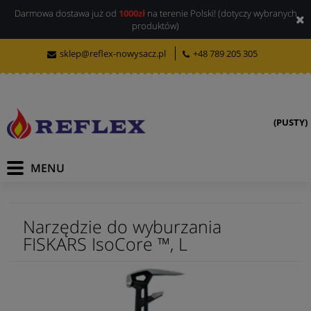
Darmowa dostawa już od
1000zł
na terenie Polski! (dotyczy wybranych
produktów)
sklep@reflex-nowysacz.pl
+48 789 205 305
(PUSTY)
Narzędzie do wyburzania
FISKARS IsoCore ™, L