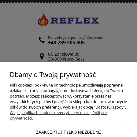
Potrzebujesz pomocy? Zadzwoń:
+48 789 205 305
ul. Zdrojowa 39,
33-300 Nowy Sącz
Odwiedź nasz Facebook
Dbamy o Twoją prywatność
POMOC
Pliki cookies i pokrewne im technologie umożliwiają poprawne
działanie strony i pomagają nam dostosować ofertę do Twoich
potrzeb. Możesz zaakceptować wykorzystanie przez nas
wszystkich tych plików i przejść do sklepu lub dostosować użycie
ZAKUPY
plików do swoich preferencji, wybierając opcję "Dostosuj zgody".
Więcej o plikach cookies przeczytasz w naszej Polityce
prywatności.
MOJE KONTO
ZAAKCEPTUJ TYLKO NIEZBĘDNE