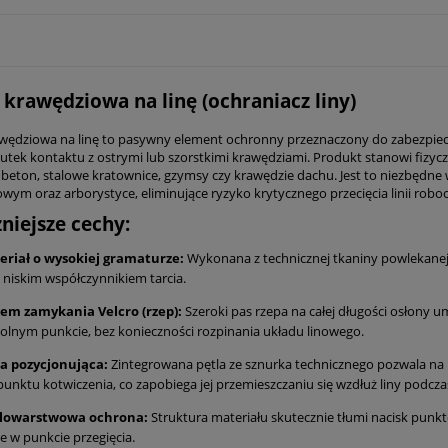
 krawędziowa na linę (ochraniacz liny)
wędziowa na linę to pasywny element ochronny przeznaczony do zabezpie
utek kontaktu z ostrymi lub szorstkimi krawędziami. Produkt stanowi fizycz
k beton, stalowe kratownice, gzymsy czy krawędzie dachu. Jest to niezbędn
wym oraz arborystyce, eliminujące ryzyko krytycznego przecięcia linii robo
niejsze cechy:
eriał o wysokiej gramaturze:
Wykonana z technicznej tkaniny powlekanej 
 niskim współczynnikiem tarcia.
tem zamykania Velcro (rzep):
Szeroki pas rzepa na całej długości osłony 
lnym punkcie, bez konieczności rozpinania układu linowego.
la pozycjonująca:
Zintegrowana pętla ze sznurka technicznego pozwala na
punktu kotwiczenia, co zapobiega jej przemieszczaniu się wzdłuż liny podcza
lowarstwowa ochrona:
Struktura materiału skutecznie tłumi nacisk punk
ie w punkcie przegięcia.