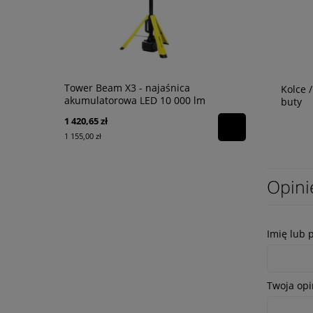
Tower Beam X3 - najaśnica
Chusteczki 
Kolce 
akumulatorowa LED 10 000 lm
dekontamin
buty
1 420,65 zł
160,00 zł
1 155,00 zł
130,08 zł
Opini
Imię lub 
Twoja opi