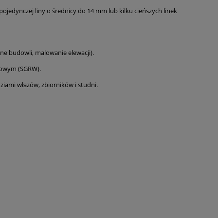
jedynczej liny o średnicy do 14 mm lub kilku cieńszych linek
ne budowli, malowanie elewacji).
iowym (SGRW).
ziami włazów, zbiorników i studni.