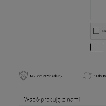
wyślij
SSL
Bezpieczne zakupy
14
dni n
Współpracują z nami