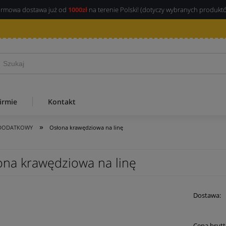
rmowa dostawa już od
1000zł
na terenie Polski! (dotyczy wybranych produkt
irmie
Kontakt
»
 DODATKOWY
Osłona krawędziowa na linę
ona krawędziowa na linę
Dostawa:
Cena brutt