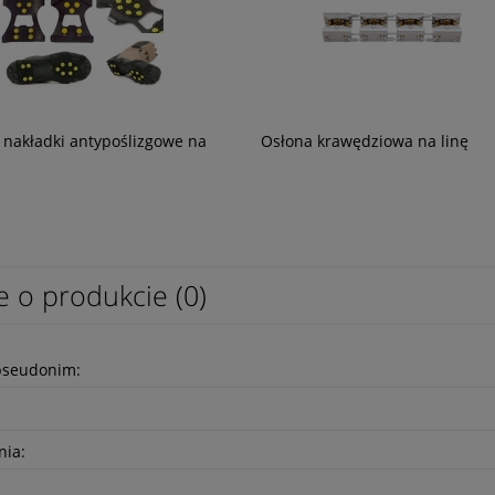
do czyszczenia i
Latarka sygnalizacyjna Flagger LED
/ nakładki antypoślizgowe na
Osłona krawędziowa na linę
acji sprzętu
99,00 zł
80,49 zł
e o produkcie (0)
pseudonim:
nia: