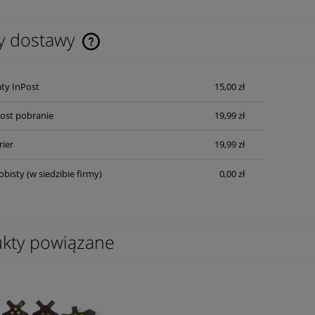
y dostawy
Cena nie zawiera ewentualnych kosztów
ty InPost
15,00 zł
płatności
Post pobranie
19,99 zł
rier
19,99 zł
obisty
(w siedzibie firmy)
0,00 zł
kty powiązane