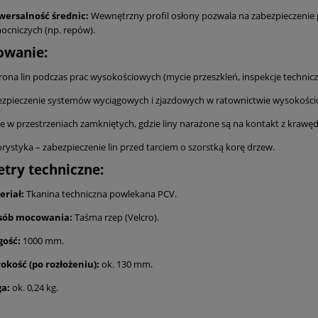
wersalność średnic:
Wewnętrzny profil osłony pozwala na zabezpieczenie po
cniczych (np. repów).
owanie:
ona lin podczas prac wysokościowych (mycie przeszkleń, inspekcje technicz
ezpieczenie systemów wyciągowych i zjazdowych w ratownictwie wysokośc
e w przestrzeniach zamkniętych, gdzie liny narażone są na kontakt z krawęd
rystyka – zabezpieczenie lin przed tarciem o szorstką korę drzew.
try techniczne:
eriał:
Tkanina techniczna powlekana PCV.
sób mocowania:
Taśma rzep (Velcro).
gość:
1000 mm.
okość (po rozłożeniu):
ok. 130 mm.
a:
ok. 0,24 kg.