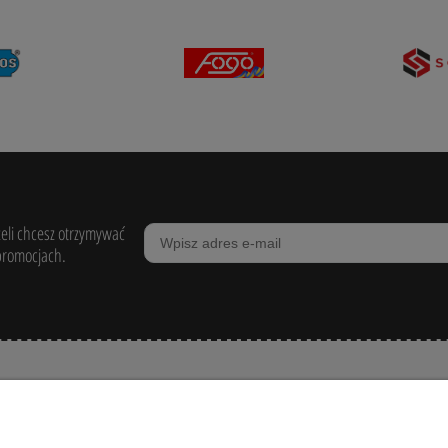
żeli chcesz otrzymywać
promocjach.
POMOC
ZAKUPY
MOJE KONTO