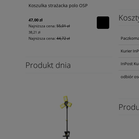
Koszulka strażacka polo OSP
Koszt
47,00 zł
Najniższa cena:
55,01 zł
38,21 zł
Paczkoma
Najniższa cena:
44,72 zł
Kurier In
Produkt dnia
InPost Ku
odbiór os
Produ