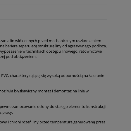
czania lin włókiennych przed mechanicznym uszkodzeniem
ną barierę separującą strukturę liny od agresywnego podłoża,
e wyposażenie w technikach dostępu linowego, ratownictwie
czej pod obciążeniem.
PVC, charakteryzującej się wysoką odpornością na ścieranie
umożliwia błyskawiczny montaż i demontaż na linie w
 pewne zamocowanie osłony do stałego elementu konstrukcji
s pracy.
towy i chroni rdzeń liny przed temperaturą generowaną przez