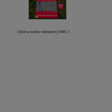
Koszulka strażacka piaskowa ZOSP
Zestaw kominiarski 
Osłona osoby ratowanej OMS-1
39,99 zł
340,00 zł
32,51 zł
276,42 zł