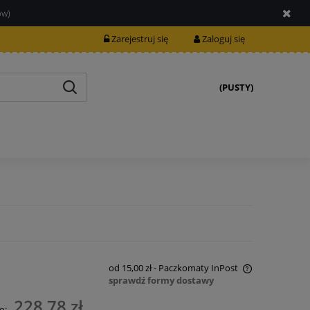
ów)
Zarejestruj się
Zaloguj się
(PUSTY)
od 15,00 zł
- Paczkomaty InPost
sprawdź formy dostawy
Cena nie zawiera ewentualnych kosztów
228,78 zł
o: