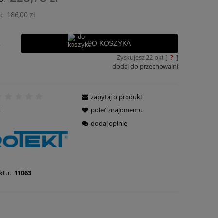
płatności
186,00 zł
:
.
DO KOSZYKA
Zyskujesz
22
pkt [
?
]
dodaj do przechowalni
zapytaj o produkt
:
poleć znajomemu
dodaj opinię
ktu:
11063