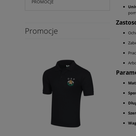
PROMOCJE
Uni
pomo
Zastos
Promocje
Ochr
Zab
Prac
Arbo
Parame
Mat
Spo
Dłu
Szer
Wag