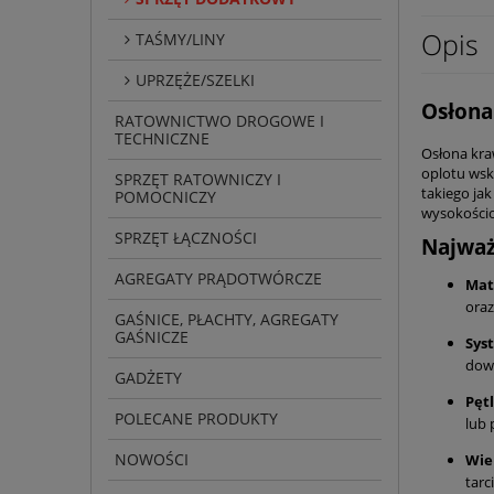
Opis
TAŚMY/LINY
UPRZĘŻE/SZELKI
Osłona
RATOWNICTWO DROGOWE I
TECHNICZNE
Osłona kra
oplotu wsk
SPRZĘT RATOWNICZY I
takiego ja
POMOCNICZY
wysokościo
SPRZĘT ŁĄCZNOŚCI
Najważ
AGREGATY PRĄDOTWÓRCZE
Mat
oraz
GAŚNICE, PŁACHTY, AGREGATY
GAŚNICZE
Sys
dowo
GADŻETY
Pęt
POLECANE PRODUKTY
lub 
NOWOŚCI
Wie
tarc