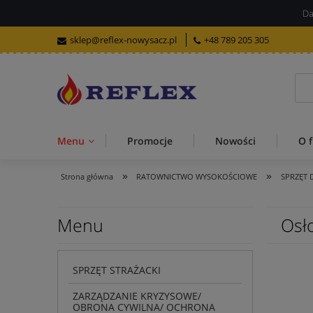
Da
sklep@reflex-nowysacz.pl
+48 789 205 305
Menu
Promocje
Nowości
O f
»
»
Strona główna
RATOWNICTWO WYSOKOŚCIOWE
SPRZĘT
Menu
Osł
SPRZĘT STRAŻACKI
ZARZĄDZANIE KRYZYSOWE/
OBRONA CYWILNA/ OCHRONA