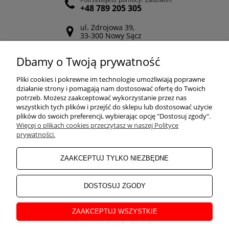
+48 789 205 305
ul. Zdrojowa 39,
33-300 Nowy Sącz
Odwiedź nasz Facebook
Dbamy o Twoją prywatność
POMOC
Pliki cookies i pokrewne im technologie umożliwiają poprawne
działanie strony i pomagają nam dostosować ofertę do Twoich
potrzeb. Możesz zaakceptować wykorzystanie przez nas
wszystkich tych plików i przejść do sklepu lub dostosować użycie
ZAKUPY
plików do swoich preferencji, wybierając opcję "Dostosuj zgody".
Więcej o plikach cookies przeczytasz w naszej Polityce
prywatności.
MOJE KONTO
ZAAKCEPTUJ TYLKO NIEZBĘDNE
INFORMACJE
DOSTOSUJ ZGODY
ZAAKCEPTUJ WSZYSTKIE
O NAS