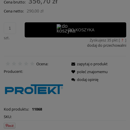
356,70 zł
Cena brutto:
290,00 zł
Cena netto:
DO KOSZYKA
szt.
Zyskujesz
35
pkt [
?
]
dodaj do przechowalni
Ocena:
zapytaj o produkt
Producent:
poleć znajomemu
dodaj opinię
Kod produktu:
11068
SKU: