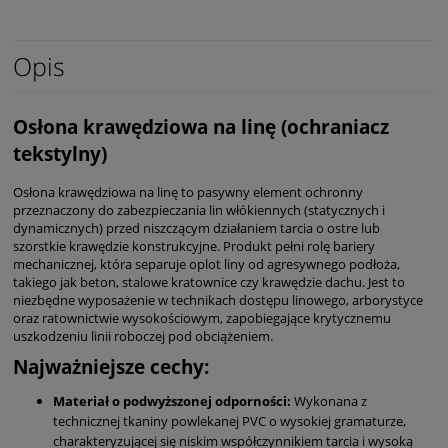
Opis
Osłona krawędziowa na linę (ochraniacz
tekstylny)
Osłona krawędziowa na linę to pasywny element ochronny
przeznaczony do zabezpieczania lin włókiennych (statycznych i
dynamicznych) przed niszczącym działaniem tarcia o ostre lub
szorstkie krawędzie konstrukcyjne. Produkt pełni rolę bariery
mechanicznej, która separuje oplot liny od agresywnego podłoża,
takiego jak beton, stalowe kratownice czy krawędzie dachu. Jest to
niezbędne wyposażenie w technikach dostępu linowego, arborystyce
oraz ratownictwie wysokościowym, zapobiegające krytycznemu
uszkodzeniu linii roboczej pod obciążeniem.
Najważniejsze cechy:
Materiał o podwyższonej odporności:
Wykonana z
technicznej tkaniny powlekanej PVC o wysokiej gramaturze,
charakteryzującej się niskim współczynnikiem tarcia i wysoką