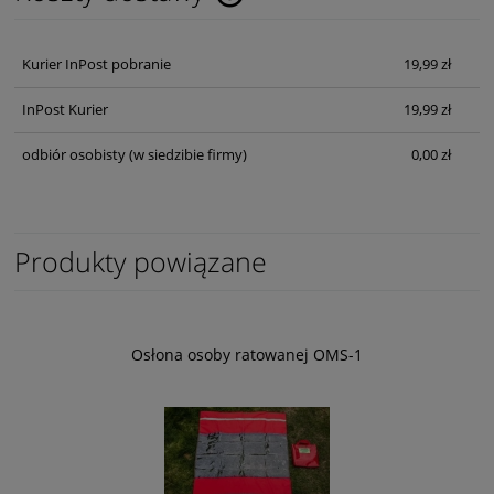
Cena nie zawiera ewentualnych kosztów płatności
Kurier InPost pobranie
19,99 zł
InPost Kurier
19,99 zł
odbiór osobisty
(w siedzibie firmy)
0,00 zł
Produkty powiązane
Osłona osoby ratowanej OMS-1