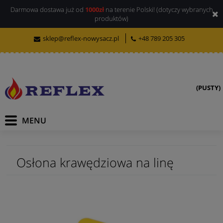
Darmowa dostawa już od
1000zł
na terenie Polski! (dotyczy wybranych
produktów)
sklep@reflex-nowysacz.pl
+48 789 205 305
(PUSTY)
Osłona krawędziowa na linę