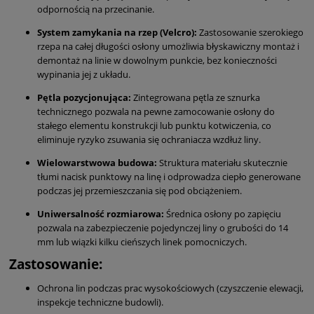
odpornością na przecinanie.
System zamykania na rzep (Velcro):
Zastosowanie szerokiego
rzepa na całej długości osłony umożliwia błyskawiczny montaż i
demontaż na linie w dowolnym punkcie, bez konieczności
wypinania jej z układu.
Pętla pozycjonująca:
Zintegrowana pętla ze sznurka
technicznego pozwala na pewne zamocowanie osłony do
stałego elementu konstrukcji lub punktu kotwiczenia, co
eliminuje ryzyko zsuwania się ochraniacza wzdłuż liny.
Wielowarstwowa budowa:
Struktura materiału skutecznie
tłumi nacisk punktowy na linę i odprowadza ciepło generowane
podczas jej przemieszczania się pod obciążeniem.
Uniwersalność rozmiarowa:
Średnica osłony po zapięciu
pozwala na zabezpieczenie pojedynczej liny o grubości do 14
mm lub wiązki kilku cieńszych linek pomocniczych.
Zastosowanie:
Ochrona lin podczas prac wysokościowych (czyszczenie elewacji,
inspekcje techniczne budowli).