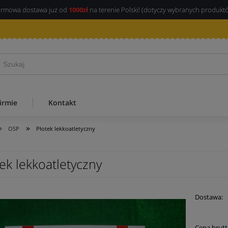
rmowa dostawa już od
1000zł
na terenie Polski! (dotyczy wybranych produkt
irmie
Kontakt
»
»
OSP
Płotek lekkoatletyczny
ek lekkoatletyczny
Dostawa:
Cena brutt