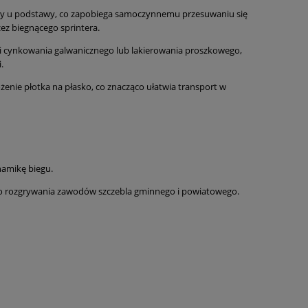
ony u podstawy, co zapobiega samoczynnemu przesuwaniu się
z biegnącego sprintera.
cynkowania galwanicznego lub lakierowania proszkowego,
.
enie płotka na płasko, co znacząco ułatwia transport w
namikę biegu.
o rozgrywania zawodów szczebla gminnego i powiatowego.