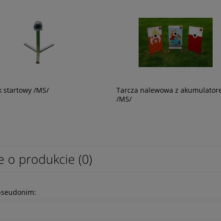
do czyszczenia i
Czapka termoaktywna BRUBECK-L/X
acji sprzętu
k startowy /MS/
Tarcza nalewowa z akumulato
90,00 zł
/MS/
73,17 zł
e o produkcie (0)
pseudonim: