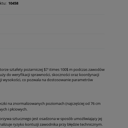
ktu:
10458
orze sztafety pożarniczej
$7 \times 100$
m podczas zawodów
uży do weryfikacji sprawności, skoczności oraz koordynacji
acji wysokości, co pozwala na dostosowanie parametrów
czki na znormalizowanych poziomach (najczęściej od 76 cm
ych i płciowych.
rzywa sztucznego jest osadzona w sposób umożliwiający jej
alizuje ryzyko kontuzji zawodnika przy błędzie technicznym.