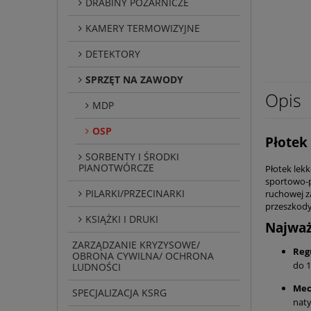
DRABINY POŻARNICZE
KAMERY TERMOWIZYJNE
DETEKTORY
SPRZĘT NA ZAWODY
Opis
MDP
OSP
Płotek
SORBENTY I ŚRODKI
PIANOTWÓRCZE
Płotek lek
sportowo-p
PILARKI/PRZECINARKI
ruchowej z
przeszkody
KSIĄŻKI I DRUKI
Najważ
ZARZĄDZANIE KRYZYSOWE/
Reg
OBRONA CYWILNA/ OCHRONA
do 1
LUDNOŚCI
Mec
SPECJALIZACJA KSRG
naty