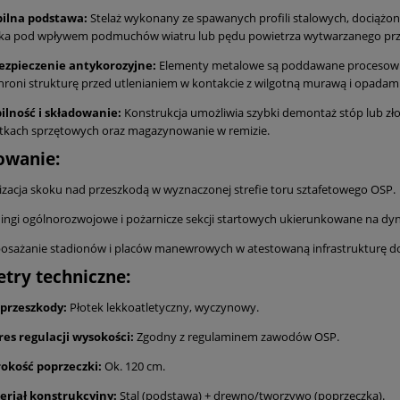
bilna podstawa:
Stelaż wykonany ze spawanych profili stalowych, dociąż
tka pod wpływem podmuchów wiatru lub pędu powietrza wytwarzanego prze
ezpieczenie antykorozyjne:
Elementy metalowe są poddawane procesowi 
hroni strukturę przed utlenianiem w kontakcie z wilgotną murawą i opadami
ilność i składowanie:
Konstrukcja umożliwia szybki demontaż stóp lub złoż
tkach sprzętowych oraz magazynowanie w remizie.
owanie:
izacja skoku nad przeszkodą w wyznaczonej strefie toru sztafetowego OSP.
ingi ogólnorozwojowe i pożarnicze sekcji startowych ukierunkowane na dy
osażanie stadionów i placów manewrowych w atestowaną infrastrukturę d
try techniczne:
 przeszkody:
Płotek lekkoatletyczny, wyczynowy.
res regulacji wysokości:
Zgodny z regulaminem zawodów OSP.
rokość poprzeczki:
Ok. 120 cm.
eriał konstrukcyjny:
Stal (podstawa) + drewno/tworzywo (poprzeczka).