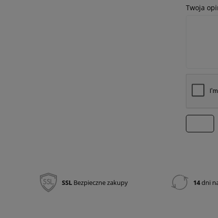
Twoja opi
wyślij
SSL
Bezpieczne zakupy
14
dni n