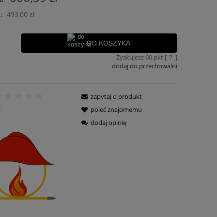
ra ewentualnych kosztów
493,00 zł
:
.
DO KOSZYKA
Zyskujesz
60
pkt [
?
]
dodaj do przechowalni
zapytaj o produkt
:
poleć znajomemu
dodaj opinię