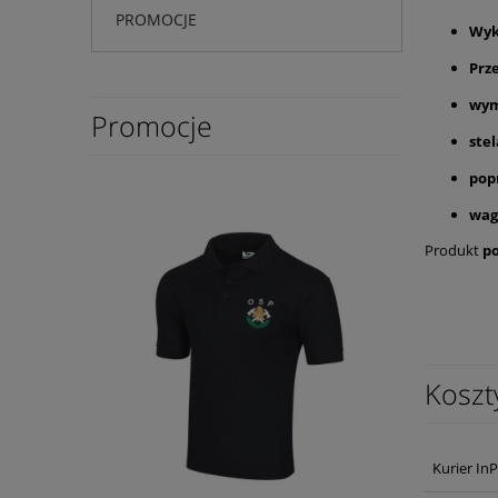
PROMOCJE
Wyk
Prz
wym
Promocje
stel
pop
wag
Produkt
p
Koszt
Kurier In