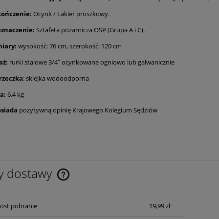
ończenie:
Ocynk / Lakier proszkowy.
eznaczenie:
Sztafeta pożarnicza OSP (Grupa A i C).
iary:
wysokość: 76 cm, szerokość: 120 cm
aż:
rurki stalowe 3/4ʺ ocynkowane ogniowo lub galwanicznie
rzeczka
: sklejka wodoodporna
a:
6,4 kg
osiada
pozytywną opinię Krajowego Kolegium Sędziów
y dostawy
Cena nie zawiera ewentualnych kosztów
Post pobranie
19,99 zł
płatności