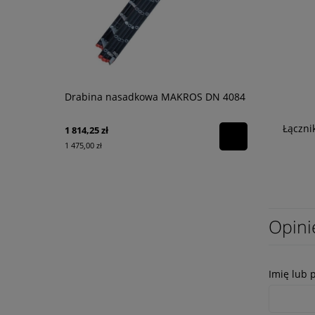
Drabina nasadkowa MAKROS DN 4084
Chusteczki 
dekontamin
Łączni
1 814,25 zł
160,00 zł
1 475,00 zł
130,08 zł
Opini
Imię lub 