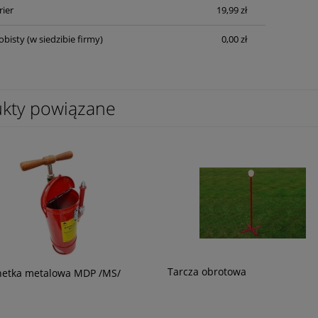
rier
19,99 zł
obisty
(w siedzibie firmy)
0,00 zł
kty powiązane
Tarcza obrotowa
netka metalowa MDP /MS/