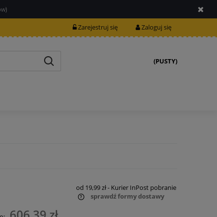
ów)
Zarejestruj się
Zaloguj się
(PUSTY)
od 19,99 zł
- Kurier InPost pobranie
sprawdź formy dostawy
606,39 zł
o: