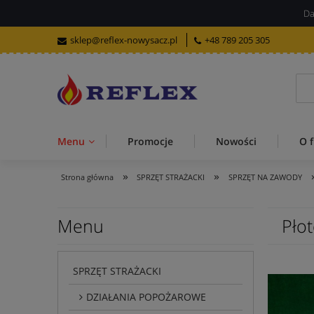
Da
sklep@reflex-nowysacz.pl
+48 789 205 305
Menu
Promocje
Nowości
O f
»
»
Strona główna
SPRZĘT STRAŻACKI
SPRZĘT NA ZAWODY
Menu
Płot
SPRZĘT STRAŻACKI
DZIAŁANIA POPOŻAROWE