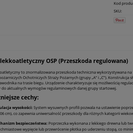
Kod produ
SKU:
 lekkoatletyczny OSP (Przeszkoda regulowana)
koatletyczny to znormalizowana przeszkoda techniczna wykorzystywana na t
ożarniczych Ochotniczych Straży Pożarnych (grupy „A” i „C”). Konstrukcja sł
awodnika na trasie biegu. Urządzenie charakteryzuje się możliwością regul
 do aktualnych wymogów regulaminowych danej grupy startowej.
niejsze cechy:
ulacja wysokości:
System wysuwnych profili pozwala na ustawienie poprze
06 cm), co zapewnia uniwersalność przeszkody dla różnych kategorii wiekow
hanizm bezpieczeństwa:
Poprzeczka wykonana z lekkiego drewna lub two
chmiastowe wypięcie lub przewrócenie płotka po uderzeniu stopą, co minim