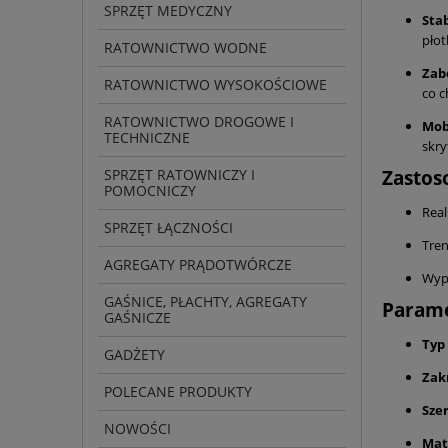
SPRZĘT MEDYCZNY
Sta
pło
RATOWNICTWO WODNE
Zab
RATOWNICTWO WYSOKOŚCIOWE
co c
RATOWNICTWO DROGOWE I
Mob
TECHNICZNE
skry
SPRZĘT RATOWNICZY I
Zastos
POMOCNICZY
Real
SPRZĘT ŁĄCZNOŚCI
Tren
AGREGATY PRĄDOTWÓRCZE
Wyp
GAŚNICE, PŁACHTY, AGREGATY
Parame
GAŚNICZE
Typ
GADŻETY
Zak
POLECANE PRODUKTY
Sze
NOWOŚCI
Mat