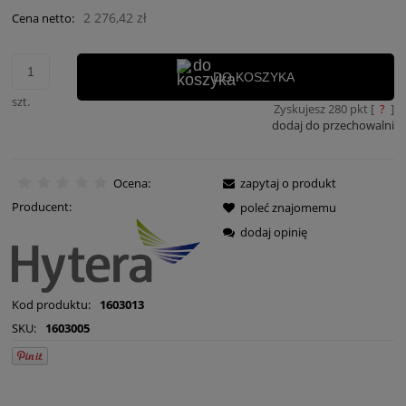
2 276,42 zł
Cena netto:
DO KOSZYKA
szt.
Zyskujesz
280
pkt [
?
]
dodaj do przechowalni
Ocena:
zapytaj o produkt
Producent:
poleć znajomemu
dodaj opinię
Kod produktu:
1603013
SKU:
1603005