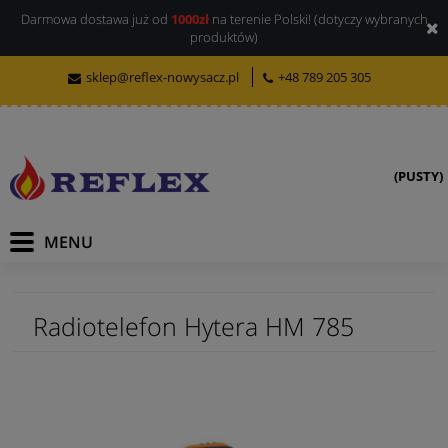
Darmowa dostawa już od
1000zł
na terenie Polski! (dotyczy wybranych
produktów)
sklep@reflex-nowysacz.pl
+48 789 205 305
(PUSTY)
Radiotelefon Hytera HM 785