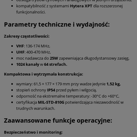
kompatybilność z systemami
Hytera XPT
dla rozszerzonej
funkcjonalności.
Parametry techniczne i wydajność:
Zakresy częstotliwości:
VHF
: 136-174 MHz,
UHF
: 400-470 MHz,
moc nadawcza do
25W
zapewniająca długodystansowy zasięg,
1024 kanały
w
64 strefach.
Kompaktowa i wytrzymała konstrukcja:
wymiary: 61,5 × 177 × 179 mm przy wadze jedynie
1,52 kg,
stopień ochrony
IP54
przed pyłem i wilgocią,
odporność na ekstremalne temperatury: -30°C do +60°C,
certyfikacja
MIL-STD-810G
potwierdzająca niezawodność w
trudnych warunkach.
Zaawansowane funkcje operacyjne:
Bezpieczeństwo i monitoring: