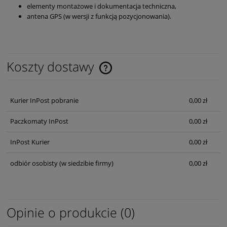
elementy montażowe i dokumentacja techniczna,
antena GPS (w wersji z funkcją pozycjonowania).
Koszty dostawy
Cena nie zawiera ewentualnych kosztów płatności
Kurier InPost pobranie
0,00 zł
Paczkomaty InPost
0,00 zł
InPost Kurier
0,00 zł
odbiór osobisty
(w siedzibie firmy)
0,00 zł
Opinie o produkcie (0)