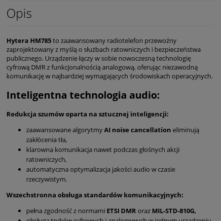
Opis
Hytera HM785
to zaawansowany radiotelefon przewoźny
zaprojektowany z myślą o służbach ratowniczych i bezpieczeństwa
publicznego. Urządzenie łączy w sobie nowoczesną technologię
cyfrową DMR z funkcjonalnością analogową, oferując niezawodną
komunikację w najbardziej wymagających środowiskach operacyjnych.
Inteligentna technologia audio:
Redukcja szumów oparta na sztucznej inteligencji:
zaawansowane algorytmy
AI noise cancellation
eliminują
zakłócenia tła,
klarowna komunikacja nawet podczas głośnych akcji
ratowniczych,
automatyczna optymalizacja jakości audio w czasie
rzeczywistym.
Wszechstronna obsługa standardów komunikacyjnych:
pełna zgodność z normami
ETSI DMR
oraz
MIL-STD-810G,
obsługa trybów cyfrowych i analogowych w jednym urządzeniu,