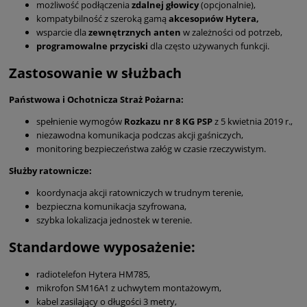
możliwość podłączenia
zdalnej głowicy
(opcjonalnie),
kompatybilność z szeroką gamą
akcesoриów Hytera,
wsparcie dla
zewnętrznych anten
w zależności od potrzeb,
programowalne przyciski
dla często używanych funkcji.
Zastosowanie w służbach
Państwowa i Ochotnicza Straż Pożarna:
spełnienie wymogów
Rozkazu nr 8 KG PSP
z 5 kwietnia 2019 r.,
niezawodna komunikacja podczas akcji gaśniczych,
monitoring bezpieczeństwa załóg w czasie rzeczywistym.
Służby ratownicze:
koordynacja akcji ratowniczych w trudnym terenie,
bezpieczna komunikacja szyfrowana,
szybka lokalizacja jednostek w terenie.
Standardowe wyposażenie:
radiotelefon Hytera HM785,
mikrofon SM16A1 z uchwytem montażowym,
kabel zasilający o długości 3 metry,