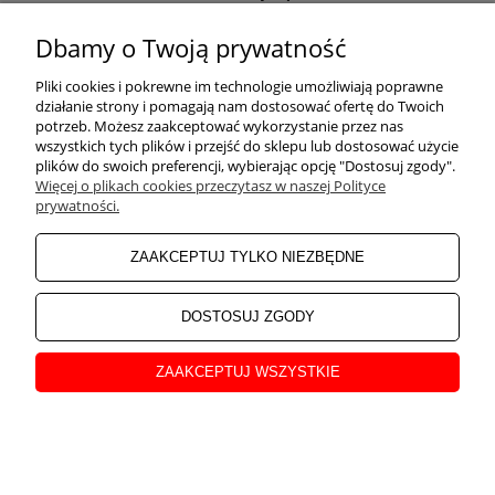
Odwiedź nasz Facebook
Dbamy o Twoją prywatność
POMOC
Pliki cookies i pokrewne im technologie umożliwiają poprawne
działanie strony i pomagają nam dostosować ofertę do Twoich
potrzeb. Możesz zaakceptować wykorzystanie przez nas
wszystkich tych plików i przejść do sklepu lub dostosować użycie
ZAKUPY
plików do swoich preferencji, wybierając opcję "Dostosuj zgody".
Więcej o plikach cookies przeczytasz w naszej Polityce
prywatności.
MOJE KONTO
ZAAKCEPTUJ TYLKO NIEZBĘDNE
INFORMACJE
DOSTOSUJ ZGODY
ZAAKCEPTUJ WSZYSTKIE
O NAS
pokaż pełną wersję strony
Sklep internetowy Shoper Premium