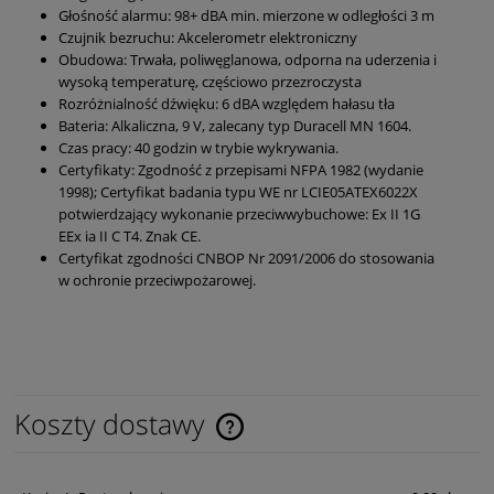
Głośność alarmu: 98+ dBA min. mierzone w odległości 3 m
Czujnik bezruchu: Akcelerometr elektroniczny
Obudowa: Trwała, poliwęglanowa, odporna na uderzenia i
wysoką temperaturę, częściowo przezroczysta
Rozróżnialność dźwięku: 6 dBA względem hałasu tła
Bateria: Alkaliczna, 9 V, zalecany typ Duracell MN 1604.
Czas pracy: 40 godzin w trybie wykrywania.
Certyfikaty: Zgodność z przepisami NFPA 1982 (wydanie
1998); Certyfikat badania typu WE nr LCIE05ATEX6022X
potwierdzający wykonanie przeciwwybuchowe: Ex II 1G
EEx ia II C T4. Znak CE.
Certyfikat zgodności CNBOP Nr 2091/2006 do stosowania
w ochronie przeciwpożarowej.
Koszty dostawy
Cena nie zawiera ewentualnych kosztów płatności