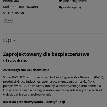
Producent:
-
poleć znajomemu
Kod produktu:
1605050
dodaj opinię
SKU:
1605050
Opis
Zaprojektowany dla bezpieczeństwa
strażaków
Automatyczne uruchomienie
Super PASS II™ jest to pierwszy Osobisty Sygnalizator Bezruchu (PASS),
produkcji Grace Industries, spełniający wymagania amerykańskich
przepisów NFPA, posiadający funkcję automatycznego uruchomienia.
Funkcja ta zapewnia, że sygnalizator włącza się automatycznie w chwili
wyjęcia z miejsca przechowywania.
Klucz do przechowywania i identyfikacji