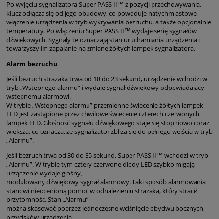
Po wyjęciu sygnalizatora Super PASS II™ z pozycji przechowywania,
klucz odłącza się od jego obudowy, co powoduje natychmiastowe
włączenie urządzenia w tryb wykrywania bezruchu, a także opcjonalnie
temperatury. Po włączeniu Super PASS II™ wydaje serię sygnałów
dźwiękowych. Sygnały te oznaczają stan uruchamiania urządzenia i
towarzyszy im zapalanie na zmianę żółtych lampek sygnalizatora.
Alarm bezruchu
Jeśli bezruch strażaka trwa od 18 do 23 sekund, urządzenie wchodzi w
tryb „Wstępnego alarmu” i wydaje sygnał dźwiękowy odpowiadający
wstępnemu alarmowi.
W trybie „Wstępnego alarmu” przemienne świecenie żółtych lampek
LED jest zastąpione przez chwilowe świecenie czterech czerwonych
lampek LED. Głośność sygnału dźwiękowego staje się stopniowo coraz
większa, co oznacza, że sygnalizator zbliża się do pełnego wejścia w tryb
„Alarmu”.
Jeśli bezruch trwa od 30 do 35 sekund, Super PASS II™ wchodzi w tryb
„Alarmu”. W trybie tym cztery czerwone diody LED szybko migają i
urządzenie wydaje głośny,
modulowany dźwiękowy sygnał alarmowy. Taki sposób alarmowania
stanowi nieocenioną pomoc w odnalezieniu strażaka, który stracił
przytomność. Stan „Alarmu”
można skasować poprzez jednoczesne wciśnięcie obydwu bocznych
przycisków urządzenia.