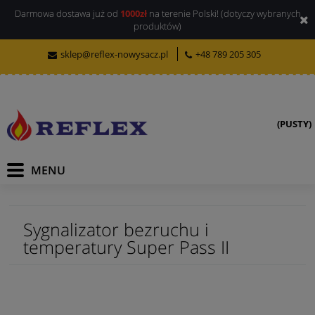
Darmowa dostawa już od
1000zł
na terenie Polski! (dotyczy wybranych
produktów)
sklep@reflex-nowysacz.pl
+48 789 205 305
(PUSTY)
Sygnalizator bezruchu i
temperatury Super Pass II