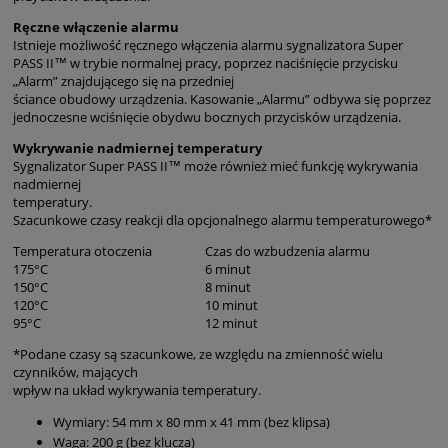
Ręczne włączenie alarmu
Istnieje możliwość ręcznego włączenia alarmu sygnalizatora Super
PASS II™ w trybie normalnej pracy, poprzez naciśnięcie przycisku
„Alarm” znajdującego się na przedniej
ściance obudowy urządzenia. Kasowanie „Alarmu” odbywa się poprzez
jednoczesne wciśnięcie obydwu bocznych przycisków urządzenia.
Wykrywanie nadmiernej temperatury
Sygnalizator Super PASS II™ może również mieć funkcję wykrywania
nadmiernej
temperatury.
Szacunkowe czasy reakcji dla opcjonalnego alarmu temperaturowego*
Temperatura otoczenia
Czas do wzbudzenia alarmu
175°C
6 minut
150°C
8 minut
120°C
10 minut
95°C
12 minut
*Podane czasy są szacunkowe, ze względu na zmienność wielu
czynników, mających
wpływ na układ wykrywania temperatury.
Wymiary: 54 mm x 80 mm x 41 mm (bez klipsa)
Waga: 200 g (bez klucza)