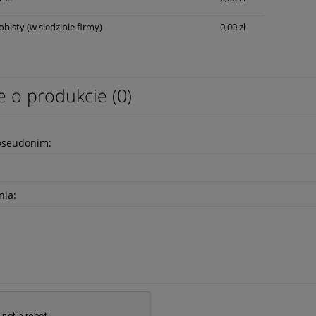
obisty
(w siedzibie firmy)
0,00 zł
e o produkcie (0)
pseudonim:
nia: