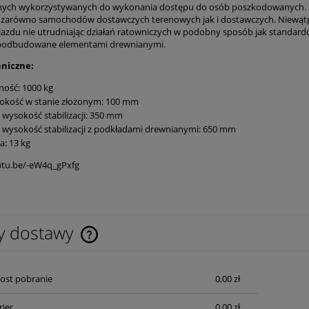
nych wykorzystywanych do wykonania dostępu do osób poszkodowanych. Sz
ę zarówno samochodów dostawczych terenowych jak i dostawczych. Niewątpliwą
jazdu nie utrudniając działań ratowniczych w podobny sposób jak standard
podbudowane elementami drewnianymi.
niczne:
ość: 1000 kg
okość w stanie złożonym: 100 mm
wysokość stabilizacji: 350 mm
wysokość stabilizacji z podkładami drewnianymi: 650 mm
: 13 kg
utu.be/-eW4q_gPxfg
y dostawy
Cena nie zawiera ewentualnych kosztów
Post pobranie
0,00 zł
płatności
rier
0,00 zł