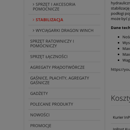
hydraulicz
SPRZĘT I AKCESORIA
stabilizacj
POMOCNICZE
podłogi po
może być 
STABILIZACJA
Dane tech
WYCIĄGARKI DRAGON WINCH
Nośn
SPRZĘT RATOWNICZY I
Wys
POMOCNICZY
Max 
Max 
SPRZĘT ŁĄCZNOŚCI
Waga
AGREGATY PRĄDOTWÓRCZE
https://yo
GAŚNICE, PŁACHTY, AGREGATY
GAŚNICZE
GADŻETY
Koszt
POLECANE PRODUKTY
NOWOŚCI
Kurier In
PROMOCJE
InPost Ku