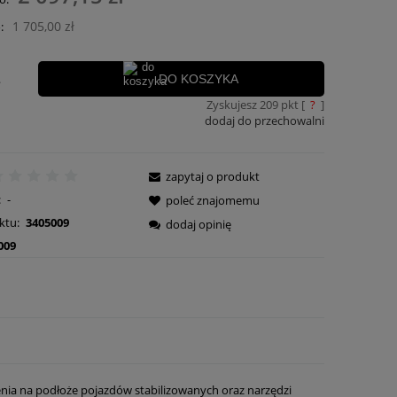
ości
1 705,00 zł
:
.
DO KOSZYKA
Zyskujesz
209
pkt [
?
]
dodaj do przechowalni
zapytaj o produkt
:
-
poleć znajomemu
ktu:
3405009
dodaj opinię
009
enia na podłoże pojazdów stabilizowanych oraz narzędzi