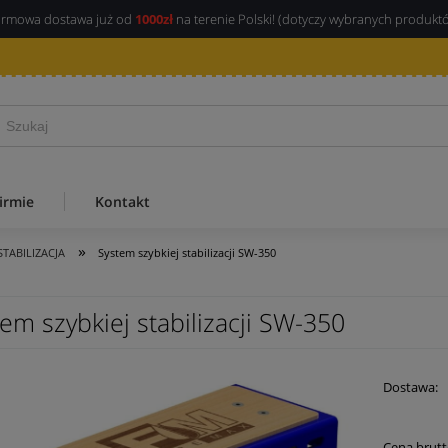
rmowa dostawa już od
1000zł
na terenie Polski! (dotyczy wybranych produkt
irmie
Kontakt
»
STABILIZACJA
System szybkiej stabilizacji SW-350
em szybkiej stabilizacji SW-350
Dostawa:
Cena 
Cena brutt