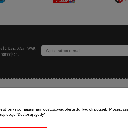
żeli chcesz otrzymywać
promocjach.
POMOC
ZAKUPY
MOJE KONTO
nie strony i pomagają nam dostosować ofertę do Twoich potrzeb. Możesz zaa
egulaminy
Zasady zwrotów i
Twoje zamówienia
jąc opcję "Dostosuj zgody".
reklamacji
egulamin Konkursu
Ustawienia konta
Formularz reklamacji
Przechowalnia