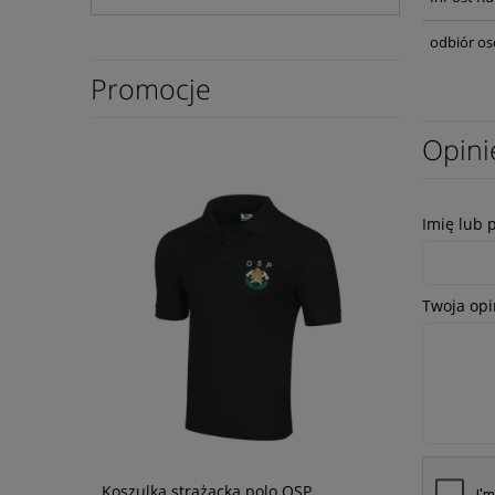
odbiór os
Promocje
Opini
Imię lub 
Twoja opi
Koszulka strażacka polo OSP