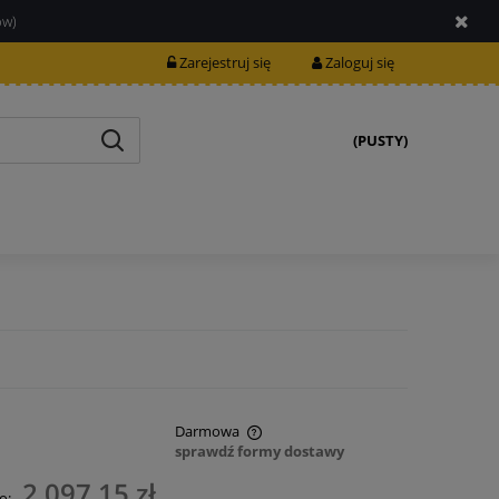
ów)
Zarejestruj się
Zaloguj się
(PUSTY)
Darmowa
sprawdź formy dostawy
nie zawiera ewentualnych kosztów
2 097,15 zł
o: