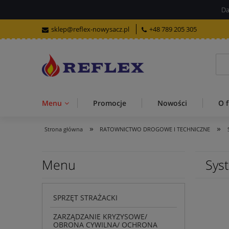
Da
sklep@reflex-nowysacz.pl
+48 789 205 305
Menu
Promocje
Nowości
O f
»
»
Strona główna
RATOWNICTWO DROGOWE I TECHNICZNE
Menu
Syst
SPRZĘT STRAŻACKI
ZARZĄDZANIE KRYZYSOWE/
OBRONA CYWILNA/ OCHRONA