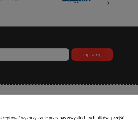
zapisz się
INFORMACJE
O NAS
kceptować wykorzystanie przez nas wszystkich tych plików i przejść
Polityka prywatności
Kontakt
Program lojalnościowy
Blog
O firmie