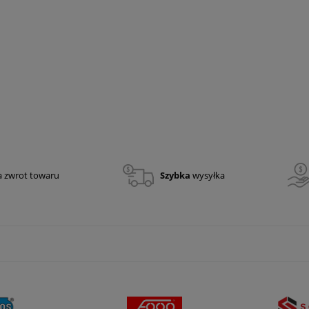
 X3 - najaśnica
Przegrody na węże pożarnicze
owa LED 10 000 lm
166,00 zł
134,96 zł
a zwrot towaru
Szybka
wysyłka