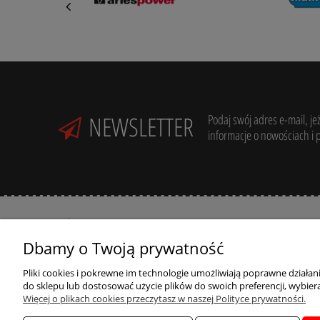
NEWSLETTER
Podaj swój adres e-mail, je
informacje o nowościach i 
Dbamy o Twoją prywatność
Pliki cookies i pokrewne im technologie umożliwiają poprawne działa
R
Potrzebujesz pomocy? Zadzwoń:
do sklepu lub dostosować użycie plików do swoich preferencji, wybiera
+48 789 205 305
R
Więcej o plikach cookies przeczytasz w naszej Polityce prywatności.
ul. Zdrojowa 39,