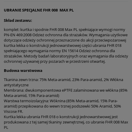
UBRANIE SPECJALNE FHR 008 MAX PL
Skład zestawu:
komplet: kurtka i spodnie FHR 008 Max PL spełniające wymogi normy
PN-EN 469:2008 Odzież ochronna dla strażaków. Wymagania użytkowe
dotyczące odzieży ochronnej przeznaczone do akcji przeciwpożarowej
kurtka lekka o konstrukcji jednowarstwowej części ubrania FHR 018
spełniającego wymagania normy EN 15614 Odzież ochronna dla
strażaków. Metody badań laboratoryjnych oraz wymagania dla odzieży
ochronnej używanej przy pożarach w przestrzeni otwartej.
Budowa warstwowa
Tkanina zewn trzna: 75% Meta-aramid, 23% Para-aramid, 2% Włókna
antystatyczne
Membrana: dwukomponentowa ePTFE zalaminowana we włókna (85%
Meta-aramid, 15% Para-aramid)
Warstwa termoizolacyjna: Wóknina (85% Meta-aramid, 15% Para-
aramid) przepikowana do wewn trznej podszewki 50% Aramid, 50%
Viscose FR.
Kurtka lekka ubrania FHR 018 o konstrukcji jednowarstwowej jest
produkowana z tej samej tkaniny zewnętrznej, co ubranie FHR 008 Max
PL