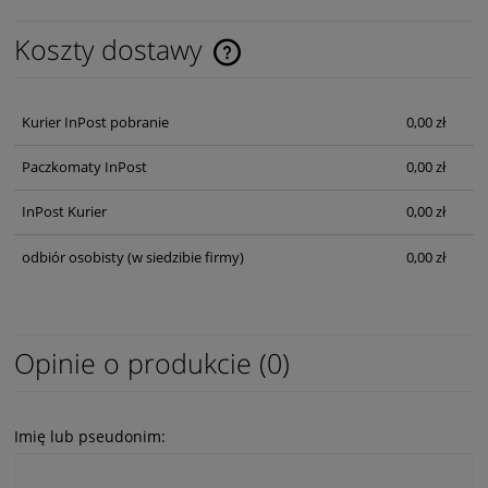
Koszty dostawy
Cena nie zawiera ewentualnych kosztów płatności
Kurier InPost pobranie
0,00 zł
Paczkomaty InPost
0,00 zł
InPost Kurier
0,00 zł
odbiór osobisty
(w siedzibie firmy)
0,00 zł
Opinie o produkcie (0)
Imię lub pseudonim: