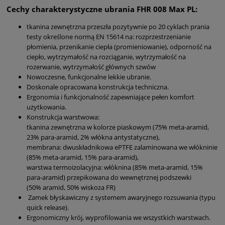
Cechy charakterystyczne ubrania FHR 008 Max PL:
tkanina zewnętrzna przeszła pozytywnie po 20 cyklach prania
testy określone normą EN 15614 na: rozprzestrzenianie
płomienia, przenikanie ciepła (promieniowanie), odporność na
ciepło, wytrzymałość na rozciąganie, wytrzymałość na
rozerwanie, wytrzymałość głównych szwów
Nowoczesne, funkcjonalne lekkie ubranie.
Doskonale opracowana konstrukcja techniczna.
Ergonomia i funkcjonalność zapewniające pełen komfort
użytkowania.
Konstrukcja warstwowa:
tkanina zewnętrzna w kolorze piaskowym (75% meta-aramid,
23% para-aramid, 2% włókna antystatyczne),
membrana: dwuskładnikowa ePTFE zalaminowana we włókninie
(85% meta-aramid, 15% para-aramid),
warstwa termoizolacyjna: włóknina (85% meta-aramid, 15%
para-aramid) przepikowana do wewnętrznej podszewki
(50% aramid, 50% wiskoza FR)
Zamek błyskawiczny z systemem awaryjnego rozsuwania (typu
quick release).
Ergonomiczny krój, wyprofilowania we wszystkich warstwach.