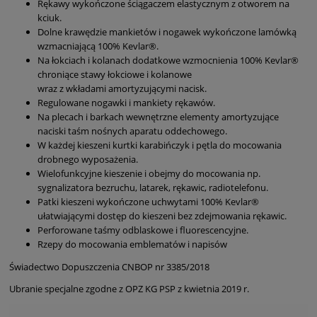
Rękawy wykończone ściągaczem elastycznym z otworem na
kciuk.
Dolne krawędzie mankietów i nogawek wykończone lamówką
wzmacniającą 100% Kevlar®.
Na łokciach i kolanach dodatkowe wzmocnienia 100% Kevlar®
chroniące stawy łokciowe i kolanowe
wraz z wkładami amortyzującymi nacisk.
Regulowane nogawki i mankiety rękawów.
Na plecach i barkach wewnętrzne elementy amortyzujące
naciski taśm nośnych aparatu oddechowego.
W każdej kieszeni kurtki karabińczyk i pętla do mocowania
drobnego wyposażenia.
Wielofunkcyjne kieszenie i obejmy do mocowania np.
sygnalizatora bezruchu, latarek, rękawic, radiotelefonu.
Patki kieszeni wykończone uchwytami 100% Kevlar®
ułatwiającymi dostęp do kieszeni bez zdejmowania rękawic.
Perforowane taśmy odblaskowe i fluorescencyjne.
Rzepy do mocowania emblematów i napisów
Świadectwo Dopuszczenia CNBOP nr 3385/2018
Ubranie specjalne zgodne z OPZ KG PSP z kwietnia 2019 r.