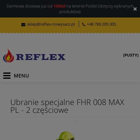
Darmowa dostawa już od
1000zł
na terenie Polski! (dotyczy wybranych
produktów)
sklep@reflex-nowysacz.pl
+48 789 205 305
(PUSTY)
Ubranie specjalne FHR 008 MAX
PL - 2 częściowe